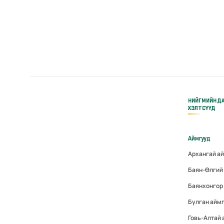
НИЙГМИЙН Д
ХЭЛТСҮҮД
Аймгууд
Архангай а
Баян-Өлгий
Баянхонгор
Булган айм
Говь-Алтай