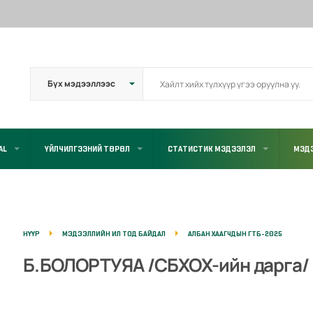
AL
ҮЙЛЧИЛГЭЭНИЙ ТӨРӨЛ
СТАТИСТИК МЭДЭЭЛЭЛ
МЭД
НҮҮР
МЭДЭЭЛЛИЙН ИЛ ТОД БАЙДАЛ
АЛБАН ХААГЧДЫН ГТБ-2025
Б.БОЛОРТУЯА /СБХОХ-ийн дарга/