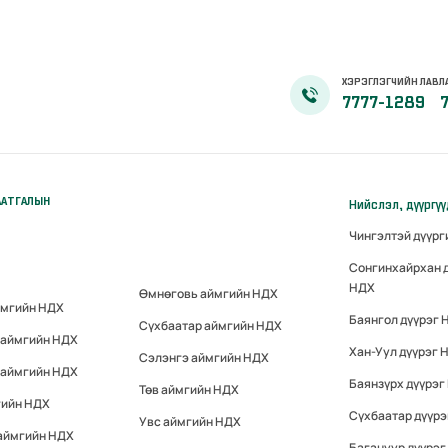
ХЭРЭГЛЭГЧИЙН ЛАВЛ
7777-1289
ААТГАЛЫН
Нийслэл, дүүргү
Чингэлтэй дүүр
Сонгинхайрхан 
НДХ
Өмнөговь аймгийн НДХ
ймгийн НДХ
Баянгол дүүрэг 
Сүхбаатар аймгийн НДХ
 аймгийн НДХ
Хан-Уул дүүрэг 
Сэлэнгэ аймгийн НДХ
 аймгийн НДХ
Баянзүрх дүүрэг
Төв аймгийн НДХ
гийн НДХ
Сүхбаатар дүүр
Увс аймгийн НДХ
 аймгийн НДХ
Багануур дүүрэг