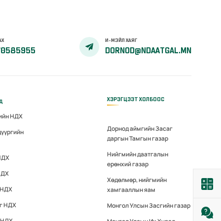
АХ
И-МЭЙЛ ХАЯГ
70585955
DORNOD@NDAATGAL.MN
ХЭРЭГЦЭЭТ ХОЛБООС
үд
гийн НДХ
Дорнод аймгийн Засаг
дүүргийн
даргын Тамгын газар
Нийгмийн даатгалын
НДХ
ерөнхий газар
НДХ
Хөдөлмөр, нийгмийн
 НДХ
хамгааллын яам
эг НДХ
Монгол Улсын Засгийн газар
 НДХ