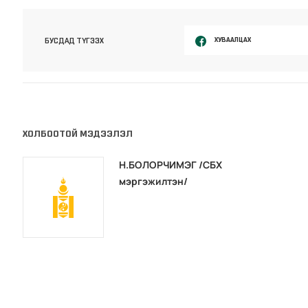
ХУВААЛЦАХ
БУСДАД ТҮГЭЭХ
ХОЛБООТОЙ МЭДЭЭЛЭЛ
Н.БОЛОРЧИМЭГ /СБХ
мэргэжилтэн/