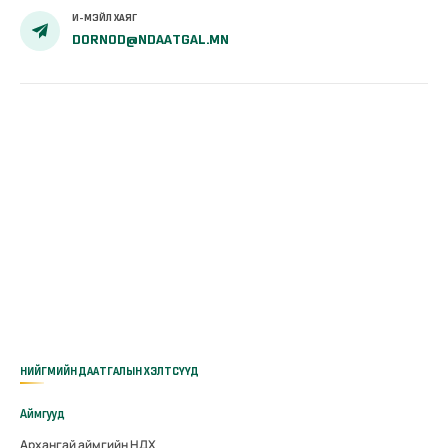
И-МЭЙЛ ХАЯГ
ӨНДӨР НАСНЫ ТЭТГЭВЭР ТООЦОХ
DORNOD@NDAATGAL.MN
Иргэд, даатгуулагчид нийгмийн даатгалын цахим
хуудсанд хандан өөрийн ажилласан жил,
цалингийн мэдээллийг оруулж, тогтоолгох
тэтгэврээ тооцон үзэх боломжтой.
НЭРИЙН ДАНС ТООЦОХ
Иргэд, даатгуулагч нийгмийн даатгалын цахим
хуудсанд хандан өөрийн ажилласан жил,
НИЙГМИЙН ДААТГАЛЫН ХЭЛТСҮҮД
цалингийн мэдээллийг оруулж, нэрийн дансны
үлдэгдлээ тооцон үзэх боломжтой.
Аймгууд
Архангай аймгийн НДХ