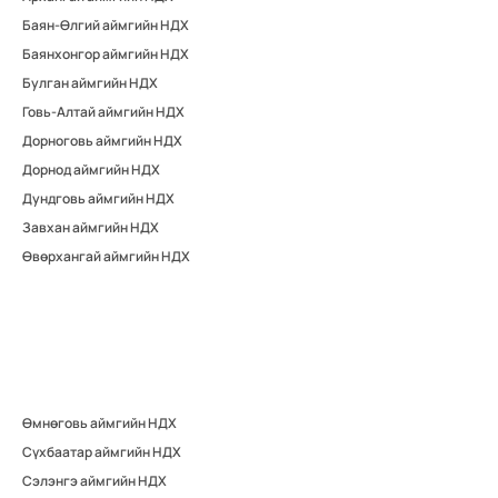
Баян-Өлгий аймгийн НДХ
Баянхонгор аймгийн НДХ
Булган аймгийн НДХ
Говь-Алтай аймгийн НДХ
Дорноговь аймгийн НДХ
АЖИЛЛАСАН ЖИЛЭЭ НӨХӨН ТООЦУУЛСАН ХУГАЦААГАА
Дорнод аймгийн НДХ
БАТАЛГААЖСАН ЭСЭХИЙГ ШАЛГАХ
Дундговь аймгийн НДХ
Ажилласан жилээ нөхөн тооцуулахаар бүртгүүлсэн
иргэд баталгаажилтын хуудсаа хэвлэгдсэн
Завхан аймгийн НДХ
эсэхийг шалгах боломжтой.
Өвөрхангай аймгийн НДХ
Өмнөговь аймгийн НДХ
Сүхбаатар аймгийн НДХ
Сэлэнгэ аймгийн НДХ