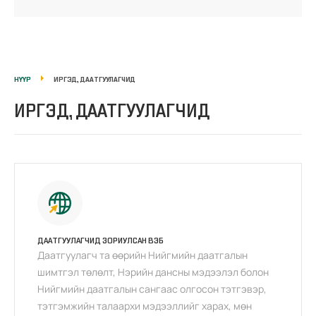
НҮҮР
ИРГЭД, ДААТГУУЛАГЧИД
ИРГЭД, ДААТГУУЛАГЧИД
ДААТГУУЛАГЧИД ЗОРИУЛСАН ВЭБ
Даатгуулагч та өөрийн Нийгмийн даатгалын
шимтгэл төлөлт, Нэрийн дансны мэдээлэл болон
Нийгмийн даатгалын сангаас олгосон тэтгэвэр,
тэтгэмжийн талаархи мэдээллийг харах, мөн