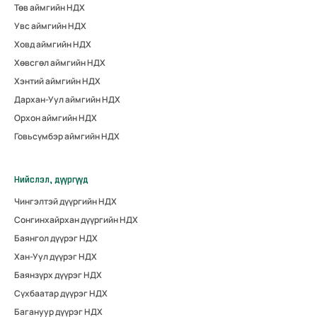
Төв аймгийн НДХ
Увс аймгийн НДХ
Ховд аймгийн НДХ
Хөвсгөл аймгийн НДХ
Хэнтий аймгийн НДХ
Дархан-Уул аймгийн НДХ
Орхон аймгийн НДХ
Говьсүмбэр аймгийн НДХ
Нийслэл, дүүргүүд
Чингэлтэй дүүргийн НДХ
Сонгинхайрхан дүүргийн НДХ
Баянгол дүүрэг НДХ
Хан-Уул дүүрэг НДХ
Баянзүрх дүүрэг НДХ
Сүхбаатар дүүрэг НДХ
Багануур дүүрэг НДХ