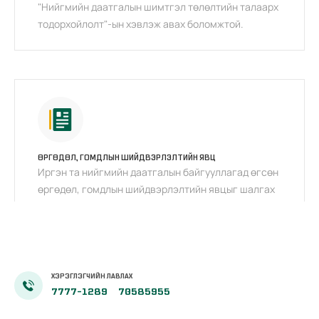
"Нийгмийн даатгалын шимтгэл төлөлтийн талаарх
тодорхойлолт"-ын хэвлэж авах боломжтой.
ӨРГӨДӨЛ, ГОМДЛЫН ШИЙДВЭРЛЭЛТИЙН ЯВЦ
Иргэн та нийгмийн даатгалын байгууллагад өгсөн
өргөдөл, гомдлын шийдвэрлэлтийн явцыг шалгах
боломжтой.
ХЭРЭГЛЭГЧИЙН ЛАВЛАХ
7777-1289
70585955