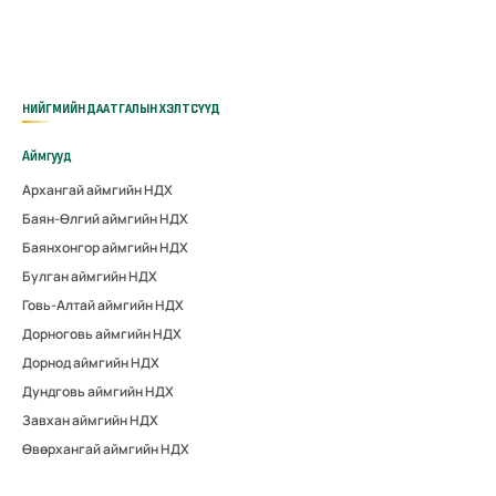
НИЙГМИЙН ДААТГАЛЫН ХЭЛТСҮҮД
Аймгууд
Архангай аймгийн НДХ
Баян-Өлгий аймгийн НДХ
Баянхонгор аймгийн НДХ
Булган аймгийн НДХ
Говь-Алтай аймгийн НДХ
Дорноговь аймгийн НДХ
Дорнод аймгийн НДХ
Дундговь аймгийн НДХ
Завхан аймгийн НДХ
Өвөрхангай аймгийн НДХ