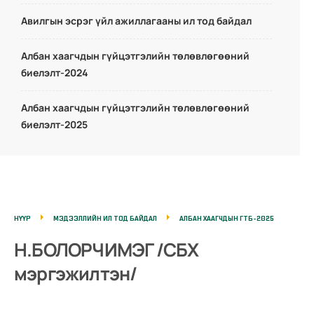
Авилгын эсрэг үйл ажиллагааны ил тод байдал
Албан хаагчдын гүйцэтгэлийн төлөвлөгөөний
биелэлт-2024
Албан хаагчдын гүйцэтгэлийн төлөвлөгөөний
биелэлт-2025
НҮҮР
МЭДЭЭЛЛИЙН ИЛ ТОД БАЙДАЛ
АЛБАН ХААГЧДЫН ГТБ-2025
Н.БОЛОРЧИМЭГ /СБХ
мэргэжилтэн/