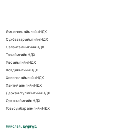
Өмнөговь аймгийн НДХ
Сүхбаатар аймгийн НДХ
Сэлэнгэ аймгийн НДХ
Төв аймгийн НДХ
Увс аймгийн НДХ
Ховд аймгийн НДХ
Хөвсгөл аймгийн НДХ
Хэнтий аймгийн НДХ
Дархан-Уул аймгийн НДХ
Орхон аймгийн НДХ
Говьсүмбэр аймгийн НДХ
Нийслэл, дүүргүүд