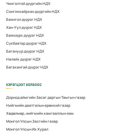
Чингэлтэй дүүргийн НДХ
Сонгинхайрхан дүүргийн НДХ
Баянгол дүүрэг НДХ
Хан-Уул дүүрэг НДХ
Баянзүрх дүүрэг НДХ
Сүхбаатар дүүрэг НДХ
Багануур дүүрэг НДХ
Налайх дүүрэг НДХ
Багахангай дүүрэг НДХ
ХЭРЭГЦЭЭТ ХОЛБООС
Дорнод аймгийн Засаг даргын Тамгын газар
Нийгмийн даатгалын ерөнхий газар
Хөдөлмөр, нийгмийн хамгааллын яам
Монгол Улсын Засгийн газар
Монгол Улсын Их Хурал