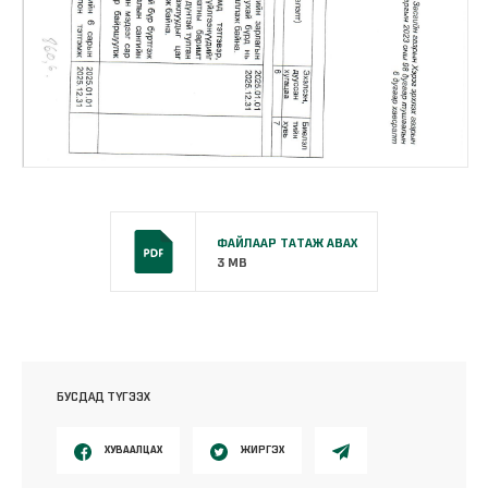
ФАЙЛААР ТАТАЖ АВАХ
3 MB
БУСДАД ТҮГЭЭХ
ХУВААЛЦАХ
ЖИРГЭХ