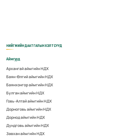
НИЙГМИЙН ДААТГАЛЫН ХЭЛТСҮҮД
Аймгууд
Архангай аймгийн НДХ
Баян-Өлгий аймгийн НДХ
Баянхонгор аймгийн НДХ
Булган аймгийн НДХ
Говь-Алтай аймгийн НДХ
Дорноговь аймгийн НДХ
Дорнод аймгийн НДХ
Дундговь аймгийн НДХ
Завхан аймгийн НДХ