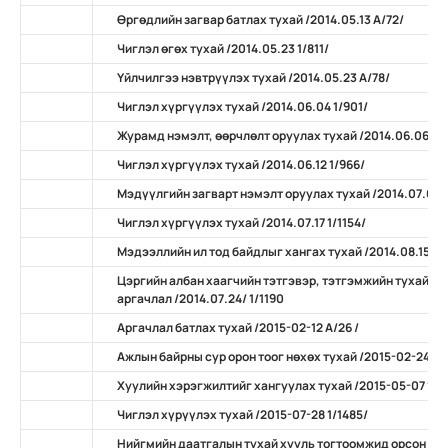
Өргөдлийн загвар батлах тухай /2014.05.13 А/72/
Чиглэл өгөх тухай /2014.05.23 1/811/
Үйлчилгээ нэвтрүүлэх тухай /2014.05.23 А/78/
Чиглэл хүргүүлэх тухай /2014.06.04 1/901/
Журамд нэмэлт, өөрчлөлт оруулах тухай /2014.06.06 А/
Чиглэл хүргүүлэх тухай /2014.06.12 1/966/
Мэдүүлгийн загварт нэмэлт оруулах тухай /2014.07.07 
Чиглэл хүргүүлэх тухай /2014.07.17 1/1154/
Мэдээллийн ил тод байдлыг хангах тухай /2014.08.15 А/
Цэргийн албан хаагчийн тэтгэвэр, тэтгэмжийн тухай х
аргачлал /2014.07.24/ 1/1190
Аргачлал батлах тухай /2015-02-12 А/26 /
Ажлын байрны сур орон тоог нөхөх тухай /2015-02-24 А/
Хуулийн хэрэгжилтийг хангуулах тухай /2015-05-07 11/
Чиглэл хүрүүлэх тухай /2015-07-28 1/1485/
Нийгмийн даатгалын тухай хууль тогтоомжид орсон нэ