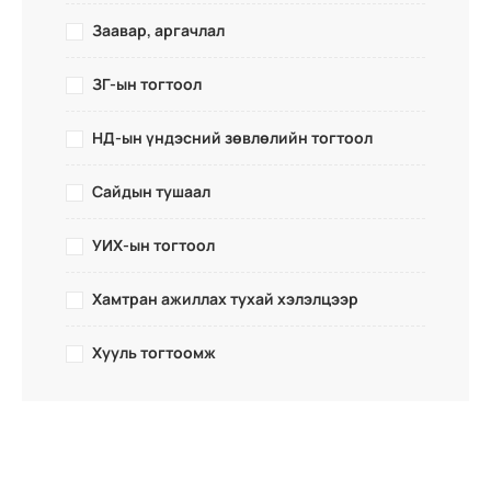
Заавар, аргачлал
ЗГ-ын тогтоол
НД-ын үндэсний зөвлөлийн тогтоол
Сайдын тушаал
УИХ-ын тогтоол
Хамтран ажиллах тухай хэлэлцээр
Хууль тогтоомж