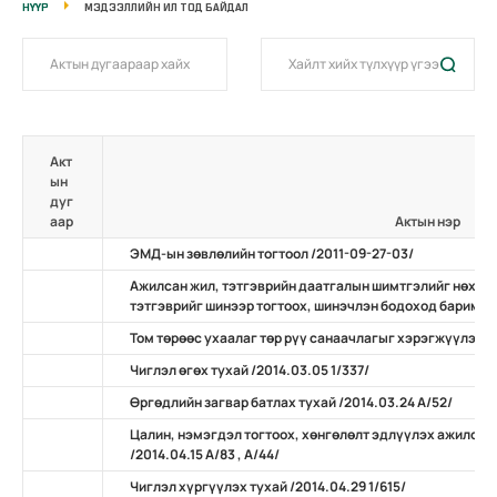
НҮҮР
МЭДЭЭЛЛИЙН ИЛ ТОД БАЙДАЛ
Акт
ын
дуг
аар
Актын нэр
ЭМД-ын зөвлөлийн тогтоол /2011-09-27-03/
Ажилсан жил, тэтгэврийн даатгалын шимтгэлийг нөхөн
тэтгэврийг шинээр тогтоох, шинэчлэн бодоход баримтлах
Том төрөөс ухаалаг төр рүү санаачлагыг хэрэгжүүлэх ту
Чиглэл өгөх тухай /2014.03.05 1/337/
Өргөдлийн загвар батлах тухай /2014.03.24 А/52/
Цалин, нэмэгдэл тогтоох, хөнгөлөлт эдлүүлэх ажилсан
/2014.04.15 А/83 , А/44/
Чиглэл хүргүүлэх тухай /2014.04.29 1/615/