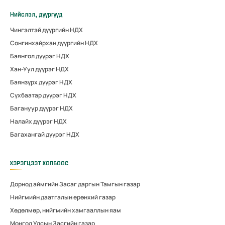
Нийслэл, дүүргүүд
Чингэлтэй дүүргийн НДХ
Сонгинхайрхан дүүргийн НДХ
Баянгол дүүрэг НДХ
Хан-Уул дүүрэг НДХ
Баянзүрх дүүрэг НДХ
Сүхбаатар дүүрэг НДХ
Багануур дүүрэг НДХ
Налайх дүүрэг НДХ
Багахангай дүүрэг НДХ
ХЭРЭГЦЭЭТ ХОЛБООС
Дорнод аймгийн Засаг даргын Тамгын газар
Нийгмийн даатгалын ерөнхий газар
Хөдөлмөр, нийгмийн хамгааллын яам
Монгол Улсын Засгийн газар