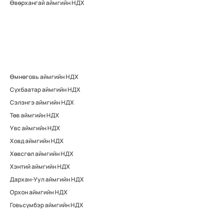
Өвөрхангай аймгийн НДХ
Өмнөговь аймгийн НДХ
Сүхбаатар аймгийн НДХ
Сэлэнгэ аймгийн НДХ
Төв аймгийн НДХ
Увс аймгийн НДХ
Ховд аймгийн НДХ
Хөвсгөл аймгийн НДХ
Хэнтий аймгийн НДХ
Дархан-Уул аймгийн НДХ
Орхон аймгийн НДХ
Говьсүмбэр аймгийн НДХ