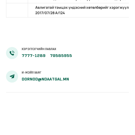
Авлигатай тэмцэх үндэсний хөтөлбөрийг хэрэгжүүлэх 
2017/07/28 А/124
ХЭРЭГЛЭГЧИЙН ЛАВЛАХ
7777-1289
70585955
И-МЭЙЛ ХАЯГ
DORNOD@NDAATGAL.MN