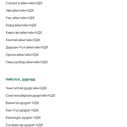
Сэлэнгэ аймгийн НДХ
Төв аймгийн НДХ
Увс аймгийн НДХ
Ховд аймгийн НДХ
Хөвсгөл аймгийн НДХ
Хэнтий аймгийн НДХ
Дархан-Уул аймгийн НДХ
Орхон аймгийн НДХ
Говьсүмбэр аймгийн НДХ
Нийслэл, дүүргүүд
Чингэлтэй дүүргийн НДХ
Сонгинхайрхан дүүргийн НДХ
Баянгол дүүрэг НДХ
Хан-Уул дүүрэг НДХ
Баянзүрх дүүрэг НДХ
Сүхбаатар дүүрэг НДХ