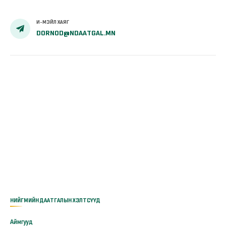
И-МЭЙЛ ХАЯГ
DORNOD@NDAATGAL.MN
НИЙГМИЙН ДААТГАЛЫН ХЭЛТСҮҮД
Аймгууд