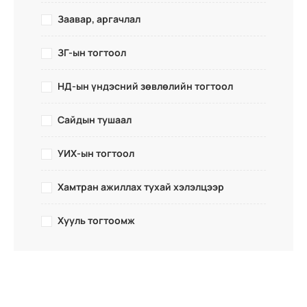
Заавар, аргачлал
ЗГ-ын тогтоол
НД-ын үндэсний зөвлөлийн тогтоол
Сайдын тушаал
УИХ-ын тогтоол
Хамтран ажиллах тухай хэлэлцээр
Хууль тогтоомж