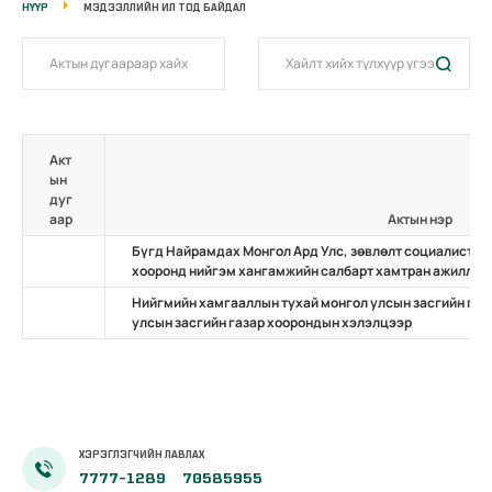
НҮҮР
МЭДЭЭЛЛИЙН ИЛ ТОД БАЙДАЛ
Акт
ын
дуг
аар
Актын нэр
Бүгд Найрамдах Монгол Ард Улс, зөвлөлт социалист б
хооронд нийгэм хангамжийн салбарт хамтран ажиллах
Нийгмийн хамгааллын тухай монгол улсын засгийн газ
улсын засгийн газар хоорондын хэлэлцээр
ХЭРЭГЛЭГЧИЙН ЛАВЛАХ
7777-1289
70585955