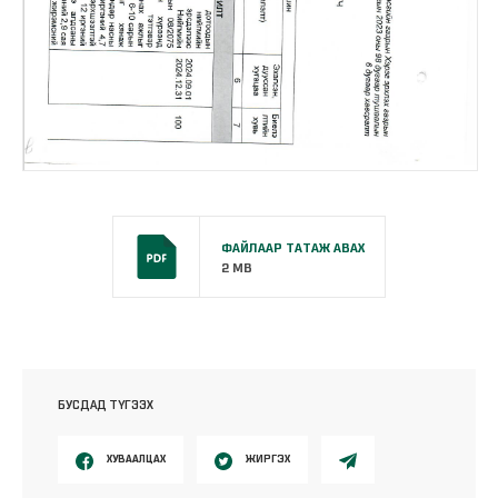
ФАЙЛААР ТАТАЖ АВАХ
2 MB
БУСДАД ТҮГЭЭХ
ХУВААЛЦАХ
ЖИРГЭХ