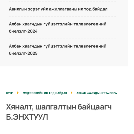
Авилгын эсрэг үйл ажиллагааны ил тод байдал
Албан хаагчдын гүйцэтгэлийн төлөвлөгөөний
биелэлт-2024
Албан хаагчдын гүйцэтгэлийн төлөвлөгөөний
биелэлт-2025
НҮҮР
МЭДЭЭЛЛИЙН ИЛ ТОД БАЙДАЛ
АЛБАН ХААГЧДЫН ГТБ-2024
Хяналт, шалгалтын байцаагч
Б.ЭНХТУУЛ