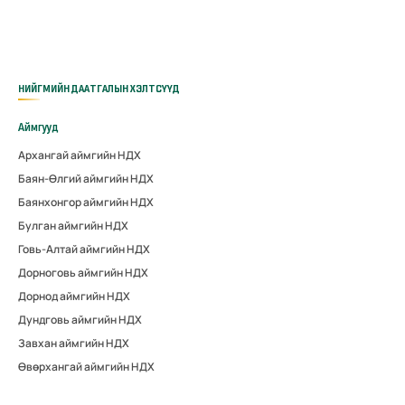
НИЙГМИЙН ДААТГАЛЫН ХЭЛТСҮҮД
Аймгууд
Архангай аймгийн НДХ
Баян-Өлгий аймгийн НДХ
Баянхонгор аймгийн НДХ
Булган аймгийн НДХ
Говь-Алтай аймгийн НДХ
Дорноговь аймгийн НДХ
Дорнод аймгийн НДХ
Дундговь аймгийн НДХ
Завхан аймгийн НДХ
Өвөрхангай аймгийн НДХ