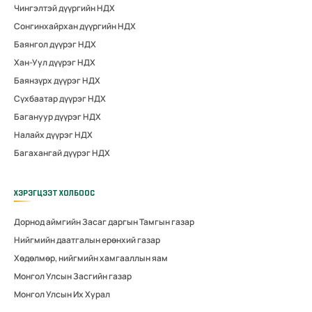
Чингэлтэй дүүргийн НДХ
Сонгинхайрхан дүүргийн НДХ
Баянгол дүүрэг НДХ
Хан-Уул дүүрэг НДХ
Баянзүрх дүүрэг НДХ
Сүхбаатар дүүрэг НДХ
Багануур дүүрэг НДХ
Налайх дүүрэг НДХ
Багахангай дүүрэг НДХ
ХЭРЭГЦЭЭТ ХОЛБООС
Дорнод аймгийн Засаг даргын Тамгын газар
Нийгмийн даатгалын ерөнхий газар
Хөдөлмөр, нийгмийн хамгааллын яам
Монгол Улсын Засгийн газар
Монгол Улсын Их Хурал