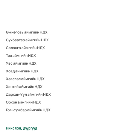
Өмнөговь аймгийн НДХ
Сүхбаатар аймгийн НДХ
Сэлэнгэ аймгийн НДХ
Төв аймгийн НДХ
Увс аймгийн НДХ
Ховд аймгийн НДХ
Хөвсгөл аймгийн НДХ
Хэнтий аймгийн НДХ
Дархан-Уул аймгийн НДХ
Орхон аймгийн НДХ
Говьсүмбэр аймгийн НДХ
Нийслэл, дүүргүүд