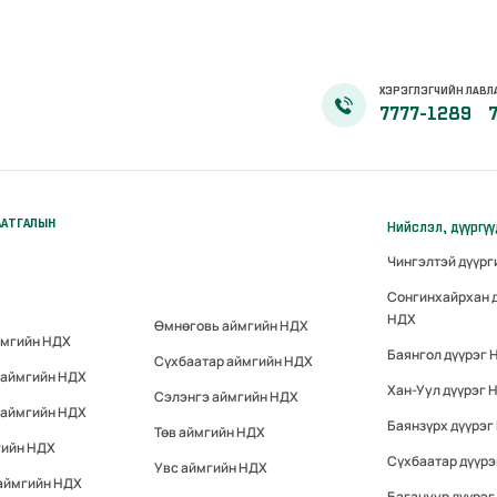
ХЭРЭГЛЭГЧИЙН ЛАВЛ
7777-1289
ААТГАЛЫН
Нийслэл, дүүргү
Чингэлтэй дүүр
Сонгинхайрхан 
НДХ
Өмнөговь аймгийн НДХ
ймгийн НДХ
Баянгол дүүрэг 
Сүхбаатар аймгийн НДХ
 аймгийн НДХ
Хан-Уул дүүрэг 
Сэлэнгэ аймгийн НДХ
 аймгийн НДХ
Баянзүрх дүүрэг
Төв аймгийн НДХ
гийн НДХ
Сүхбаатар дүүр
Увс аймгийн НДХ
 аймгийн НДХ
Багануур дүүрэг