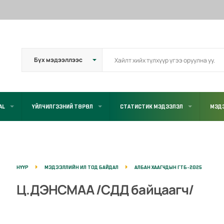
AL
ҮЙЛЧИЛГЭЭНИЙ ТӨРӨЛ
СТАТИСТИК МЭДЭЭЛЭЛ
МЭД
НҮҮР
МЭДЭЭЛЛИЙН ИЛ ТОД БАЙДАЛ
АЛБАН ХААГЧДЫН ГТБ-2025
Ц.ДЭНСМАА /СДД байцаагч/