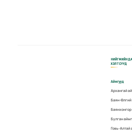
НИЙГМИЙН Д
ХЭЛТСҮҮД
Аймгууд
Архангай а
Баян-Өлгий
Баянхонгор
Булган айм
Говь-Алтай