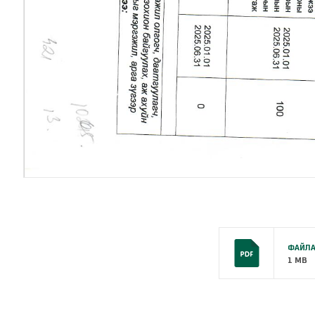
ФАЙЛА
1 MB