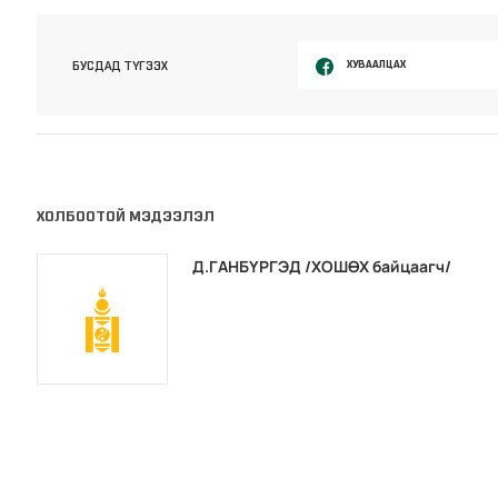
ХУВААЛЦАХ
БУСДАД ТҮГЭЭХ
ХОЛБООТОЙ МЭДЭЭЛЭЛ
Д.ГАНБҮРГЭД /ХОШӨХ байцаагч/