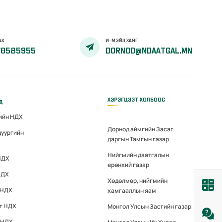
АХ
И-МЭЙЛ ХАЯГ
70585955
DORNOD@NDAATGAL.MN
ХЭРЭГЦЭЭТ ХОЛБООС
үд
гийн НДХ
Дорнод аймгийн Засаг
дүүргийн
даргын Тамгын газар
Нийгмийн даатгалын
НДХ
ерөнхий газар
НДХ
Хөдөлмөр, нийгмийн
 НДХ
хамгааллын яам
эг НДХ
Монгол Улсын Засгийн газар
 НДХ