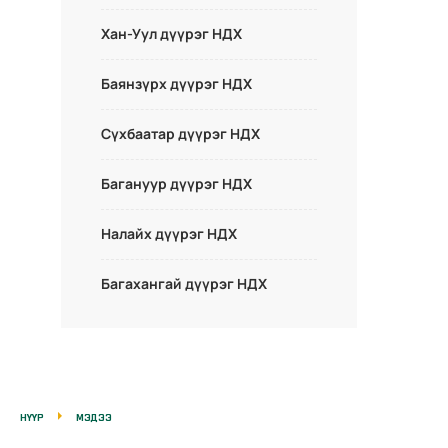
Хан-Уул дүүрэг НДХ
Баянзүрх дүүрэг НДХ
Сүхбаатар дүүрэг НДХ
Багануур дүүрэг НДХ
Налайх дүүрэг НДХ
Багахангай дүүрэг НДХ
НҮҮР
МЭДЭЭ