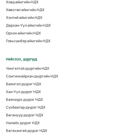
Ховд аймгийн НДХ
Хөвсгөл аймгийн НДХ
Хэнтий аймгийн НДХ
Дархан-Уул аймгийн НДХ
Орхон аймгийн НДХ
Говьсүмбэр аймгийн НДХ
Нийслэл, дүүргүүд
Чингэлтэй дүүргийн НДХ
Сонгинхайрхан дүүргийн НДХ
Баянгол дүүрэг НДХ
Хан-Уул дүүрэг НДХ
Баянзүрх дүүрэг НДХ
Сүхбаатар дүүрэг НДХ
Багануур дүүрэг НДХ
Налайх дүүрэг НДХ
Багахангай дүүрэг НДХ