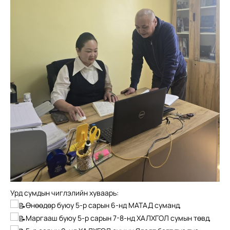
Урд сумдын чиглэлийн хуваарь:
Өнөөдөр буюу 5-р сарын 6-нд МАТАД суманд,
Маргааш буюу 5-р сарын 7-8-нд ХАЛХГОЛ сумын төвд,