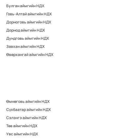
Булган аймгийн НДХ
Говь-Алтай аймгийн НДХ
Дорноговь аймгийн НДХ
Дорнод аймгийн НДХ
Дундговь аймгийн НДХ
Завхан аймгийн НДХ
Өвөрхангай аймгийн НДХ
Өмнөговь аймгийн НДХ
Сүхбаатар аймгийн НДХ
Сэлэнгэ аймгийн НДХ
Төв аймгийн НДХ
Увс аймгийн НДХ