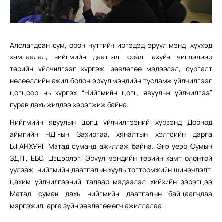
Алслагдсан сум, орон нутгийн иргэдэд эрүүл мэнд, хүүхэд
хамгаалал, нийгмийн даатгал, соёл, ахуйн чиглэлээр
төрийн үйлчилгээг хүргэж, зөвлөгөө мэдээлэл, сургалт
нөлөөллийн ажил болон эрүүл мэндийн тусламж үйлчилгээг
цогцоор нь хүргэх “Нийгмийн цогц явуулын үйлчилгээ”
гурав дахь жилдээ хэрэгжиж байна.
Нийгмийн явуулын цогц үйлчилгээний хүрээнд Дорнод
аймгийн НДГ-ын Захиргаа, хяналтын хэлтсийн дарга
Б.ГАНХУЯГ Матад суманд ажиллаж байна. Энэ үеэр Сумын
ЗДТГ, ЕБС, Цэцэрлэг, Эрүүл мэндийн төвийн хамт олонтой
уулзаж, нийгмийн даатгалын хууль тогтоомжийн шинэчлэлт,
цахим үйлчилгээний талаар мэдээлэл хийхийн зэрэгцээ
Матад суман дахь нийгмийн даатгалын байцаагчдаа
мэргэжил, арга зүйн зөвлөгөө өгч ажиллалаа.