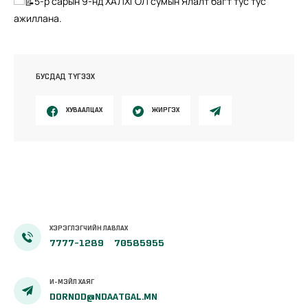
5-р сарын 9-нд ХАЛХГОЛ сумын Ялалт багт тус тус
ажиллана.
БУСДАД ТҮГЭЭХ
ХУВААЛЦАХ
ЖИРГЭХ
ХЭРЭГЛЭГЧИЙН ЛАВЛАХ
7777-1289
70585955
И-МЭЙЛ ХАЯГ
DORNOD@NDAATGAL.MN