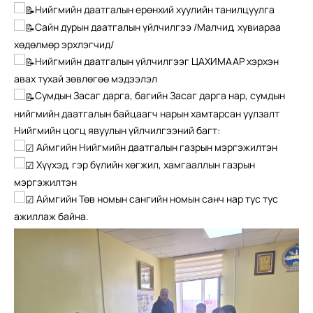
Нийгмийн даатгалын ерөнхий хуулийн танилцуулга
Сайн дурын даатгалын үйлчилгээ /Малчид, хувиараа
хөдөлмөр эрхлэгчид/
Нийгмийн даатгалын үйлчилгээг ЦАХИМААР хэрхэн
авах тухай зөвлөгөө мэдээлэл
Сумдын Засаг дарга, багийн Засаг дарга нар, сумдын
нийгмийн даатгалын байцаагч нарын хамтарсан уулзалт
Нийгмийн цогц явуулын үйлчилгээний багт:
Аймгийн Нийгмийн даатгалын газрын мэргэжилтэн
Хүүхэд, гэр бүлийн хөгжил, хамгааллын газрын
мэргэжилтэн
Аймгийн Төв номын сангийн номын санч нар тус тус
ажиллаж байна.