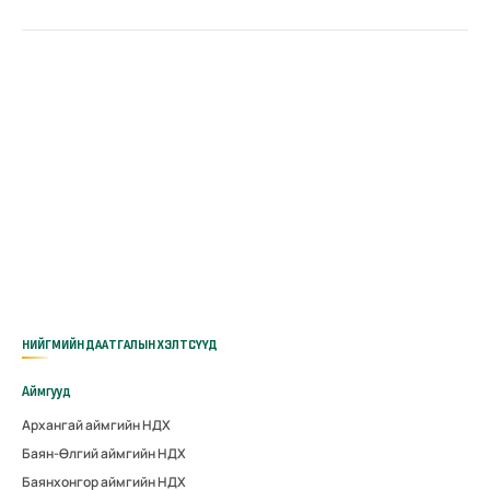
НИЙГМИЙН ДААТГАЛЫН ХЭЛТСҮҮД
Аймгууд
Архангай аймгийн НДХ
Баян-Өлгий аймгийн НДХ
Баянхонгор аймгийн НДХ