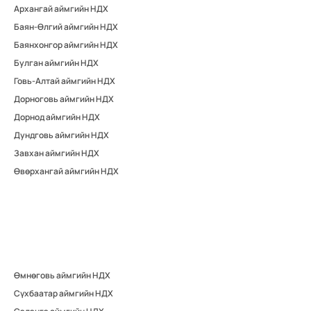
Архангай аймгийн НДХ
Баян-Өлгий аймгийн НДХ
Баянхонгор аймгийн НДХ
Булган аймгийн НДХ
Говь-Алтай аймгийн НДХ
Дорноговь аймгийн НДХ
Дорнод аймгийн НДХ
Дундговь аймгийн НДХ
Завхан аймгийн НДХ
Өвөрхангай аймгийн НДХ
Өмнөговь аймгийн НДХ
Сүхбаатар аймгийн НДХ