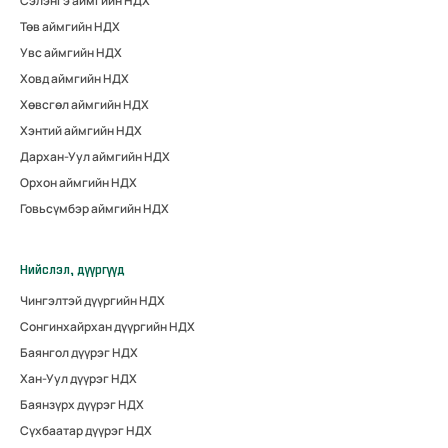
Сэлэнгэ аймгийн НДХ
Төв аймгийн НДХ
Увс аймгийн НДХ
Ховд аймгийн НДХ
Хөвсгөл аймгийн НДХ
Хэнтий аймгийн НДХ
Дархан-Уул аймгийн НДХ
Орхон аймгийн НДХ
Говьсүмбэр аймгийн НДХ
Нийслэл, дүүргүүд
Чингэлтэй дүүргийн НДХ
Сонгинхайрхан дүүргийн НДХ
Баянгол дүүрэг НДХ
Хан-Уул дүүрэг НДХ
Баянзүрх дүүрэг НДХ
Сүхбаатар дүүрэг НДХ