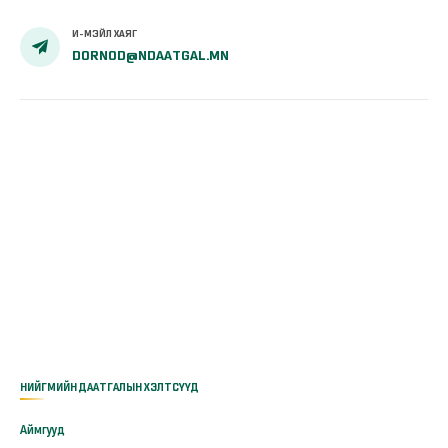
И-МЭЙЛ ХАЯГ
DORNOD@NDAATGAL.MN
НИЙГМИЙН ДААТГАЛЫН ХЭЛТСҮҮД
Аймгууд