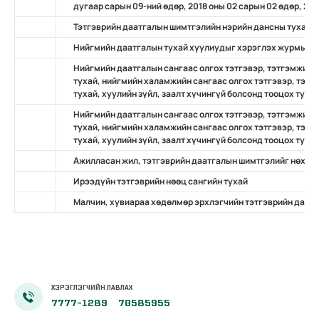
дугаар сарын 09-ний өдөр, 2018 оны 02 сарын 02 өдөр, 201
Тэтгэврийн даатгалын шимтгэлийн нэрийн дансны тухай
Нийгмийн даатгалын тухай хуулиудыг хэрэглэх журмын т
Нийгмийн даатгалын сангаас олгох тэтгэвэр, тэтгэмжийн 
тухай, нийгмийн халамжийн сангаас олгох тэтгэвэр, тэтг
тухай, хуулийн зүйл, заалт хүчингүй болсонд тооцох туха
Нийгмийн даатгалын сангаас олгох тэтгэвэр, тэтгэмжийн 
тухай, нийгмийн халамжийн сангаас олгох тэтгэвэр, тэтг
тухай, хуулийн зүйл, заалт хүчингүй болсонд тооцох туха
Ажилласан жил, тэтгэврийн даатгалын шимтгэлийг нөхөн 
Ирээдүйн тэтгэврийн нөөц сангийн тухай
Малчин, хувиараа хөдөлмөр эрхлэгчийн тэтгэврийн даатг
ХЭРЭГЛЭГЧИЙН ЛАВЛАХ
7777-1289
70585955