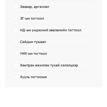
Заавар, аргачлал
ЗГ-ын тогтоол
НД-ын үндэсний зөвлөлийн тогтоол
Сайдын тушаал
УИХ-ын тогтоол
Хамтран ажиллах тухай хэлэлцээр
Хууль тогтоомж