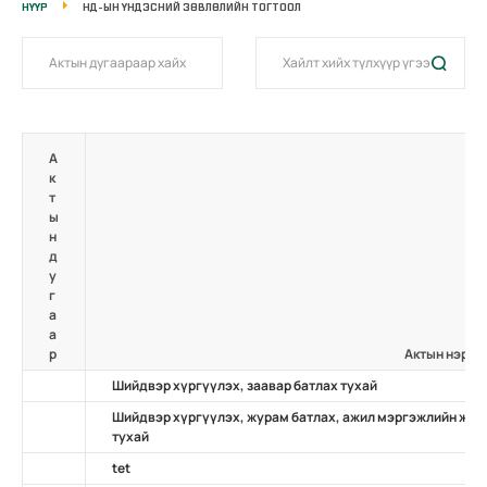
НҮҮР
НД-ЫН ҮНДЭСНИЙ ЗӨВЛӨЛИЙН ТОГТООЛ
А
к
т
ы
н
д
у
г
а
а
р
Актын нэр
Шийдвэр хүргүүлэх, заавар батлах тухай
Шийдвэр хүргүүлэх, журам батлах, ажил мэргэжлийн жиш
тухай
tet