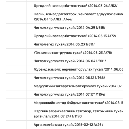
Өргөдлийн загвар батлах тухай /2014.03.24 А/52/
Цалин, нэмэгдэл тогтоох, хөнгөлөлт эдлүүлэх ажилсан
/2014.04.15 А/83 , А/44/
Чиглэл хүргүүлэх тухай /2014.04.29 1/615/
Өргөдлийн загвар батлах тухай /2014.05.13 А/72/
Чиглэл өгөх тухай /2014.05.23 1/811/
Үйлчилгээ нэвтрүүлэх тухай /2014.05.23 А/78/
Чиглэл хүргүүлэх тухай /2014.06.04 1/901/
Журамд нэмэлт, өөрчлөлт оруулах тухай /2014.06.06 А/
Чиглэл хүргүүлэх тухай /2014.06.12 1/966/
Мэдүүлгийн загварт нэмэлт оруулах тухай /2014.07.07 
Чиглэл хүргүүлэх тухай /2014.07.17 1/1154/
Мэдээллийн ил тод байдлыг хангах тухай /2014.08.15 А/
Цэргийн албан хаагчийн тэтгэвэр, тэтгэмжийн тухай х
аргачлал /2014.07.24/ 1/1190
Аргачлал батлах тухай /2015-02-12 А/26 /