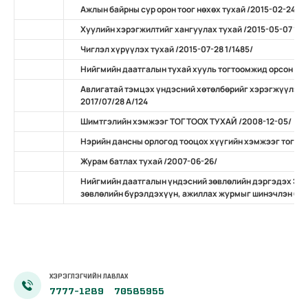
Ажлын байрны сур орон тоог нөхөх тухай /2015-02-24 А/
Хуулийн хэрэгжилтийг хангуулах тухай /2015-05-07 11/
Чиглэл хүрүүлэх тухай /2015-07-28 1/1485/
Нийгмийн даатгалын тухай хууль тогтоомжид орсон нэ
Авлигатай тэмцэх үндэсний хөтөлбөрийг хэрэгжүүлэх 
2017/07/28 А/124
Шимтгэлийн хэмжээг ТОГТООХ ТУХАЙ /2008-12-05/
Нэрийн дансны орлогод тооцох хүүгийн хэмжээг тогтоо
Журам батлах тухай /2007-06-26/
Нийгмийн даатгалын үндэсний зөвлөлийн дэргэдэх Эр
зөвлөлийн бүрэлдэхүүн, ажиллах журмыг шинэчлэн бат
ХЭРЭГЛЭГЧИЙН ЛАВЛАХ
7777-1289
70585955