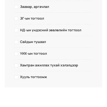
Заавар, аргачлал
ЗГ-ын тогтоол
НД-ын үндэсний зөвлөлийн тогтоол
Сайдын тушаал
УИХ-ын тогтоол
Хамтран ажиллах тухай хэлэлцээр
Хууль тогтоомж