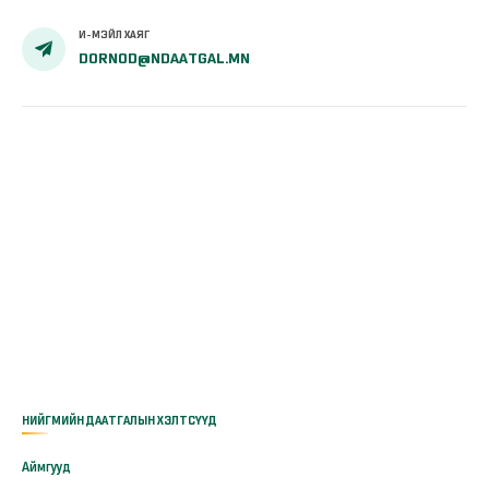
И-МЭЙЛ ХАЯГ
DORNOD@NDAATGAL.MN
НИЙГМИЙН ДААТГАЛЫН ХЭЛТСҮҮД
Аймгууд