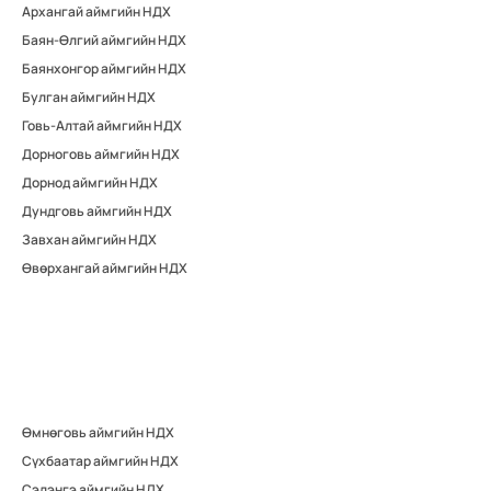
Архангай аймгийн НДХ
Баян-Өлгий аймгийн НДХ
Баянхонгор аймгийн НДХ
Булган аймгийн НДХ
Говь-Алтай аймгийн НДХ
Дорноговь аймгийн НДХ
Дорнод аймгийн НДХ
Дундговь аймгийн НДХ
Завхан аймгийн НДХ
Өвөрхангай аймгийн НДХ
Өмнөговь аймгийн НДХ
Сүхбаатар аймгийн НДХ
Сэлэнгэ аймгийн НДХ