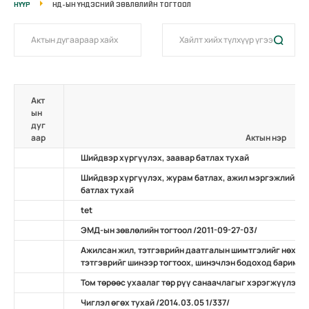
НҮҮР
НД-ЫН ҮНДЭСНИЙ ЗӨВЛӨЛИЙН ТОГТООЛ
Акт
ын
дуг
аар
Актын нэр
Шийдвэр хүргүүлэх, заавар батлах тухай
Шийдвэр хүргүүлэх, журам батлах, ажил мэргэжлийн ж
батлах тухай
tet
ЭМД-ын зөвлөлийн тогтоол /2011-09-27-03/
Ажилсан жил, тэтгэврийн даатгалын шимтгэлийг нөхөн
тэтгэврийг шинээр тогтоох, шинэчлэн бодоход баримтлах
Том төрөөс ухаалаг төр рүү санаачлагыг хэрэгжүүлэх ту
Чиглэл өгөх тухай /2014.03.05 1/337/