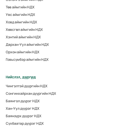
Төв аймгийн НДХ
Увс аймгийн НДХ
Ховд аймгийн НДХ
Хөвсгөл аймгийн НДХ
Хэнтий аймгийн НДХ
Дархан-Уул аймгийн НДХ
Орхон аймгийн НДХ
Говьсүмбэр аймгийн НДХ
Нийслэл, дүүргүүд
Чингэлтэй дүүргийн НДХ
Сонгинхайрхан дүүргийн НДХ
Баянгол дүүрэг НДХ
Хан-Уул дүүрэг НДХ
Баянзүрх дүүрэг НДХ
Сүхбаатар дүүрэг НДХ