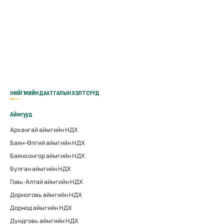
НИЙГМИЙН ДААТГАЛЫН ХЭЛТСҮҮД
Аймгууд
Архангай аймгийн НДХ
Баян-Өлгий аймгийн НДХ
Баянхонгор аймгийн НДХ
Булган аймгийн НДХ
Говь-Алтай аймгийн НДХ
Дорноговь аймгийн НДХ
Дорнод аймгийн НДХ
Дундговь аймгийн НДХ