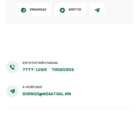
ХУВААЛЦАХ
ЖИРГЭХ
ХЭРЭГЛЭГЧИЙН ЛАВЛАХ
7777-1289
70585955
И-МЭЙЛ ХАЯГ
DORNOD@NDAATGAL.MN