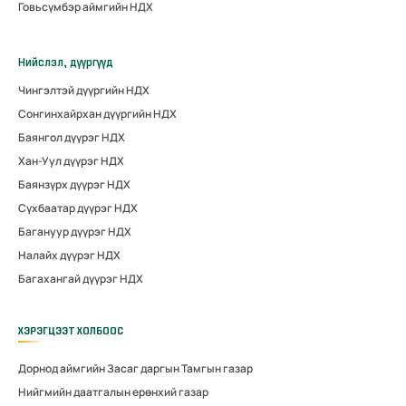
Говьсүмбэр аймгийн НДХ
Нийслэл, дүүргүүд
Чингэлтэй дүүргийн НДХ
Сонгинхайрхан дүүргийн НДХ
Баянгол дүүрэг НДХ
Хан-Уул дүүрэг НДХ
Баянзүрх дүүрэг НДХ
Сүхбаатар дүүрэг НДХ
Багануур дүүрэг НДХ
Налайх дүүрэг НДХ
Багахангай дүүрэг НДХ
ХЭРЭГЦЭЭТ ХОЛБООС
Дорнод аймгийн Засаг даргын Тамгын газар
Нийгмийн даатгалын ерөнхий газар