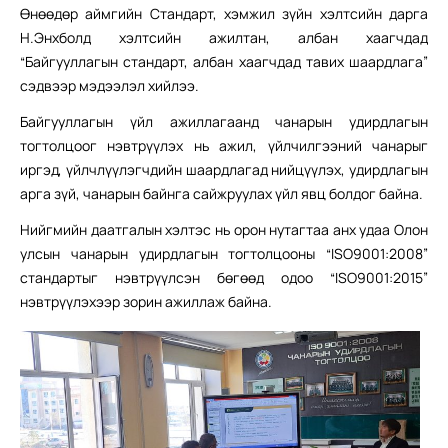
Өнөөдөр аймгийн Стандарт, хэмжил зүйн хэлтсийн дарга
Н.Энхболд хэлтсийн ажилтан, албан хаагчдад
“Байгууллагын стандарт, албан хаагчдад тавих шаардлага”
сэдвээр мэдээлэл хийлээ.
Байгууллагын үйл ажиллагаанд чанарын удирдлагын
тогтолцоог нэвтрүүлэх нь ажил, үйлчилгээний чанарыг
иргэд, үйлчлүүлэгчдийн шаардлагад нийцүүлэх, удирдлагын
арга зүй, чанарын байнга сайжруулах үйл явц болдог байна.
Нийгмийн даатгалын хэлтэс нь орон нутагтаа анх удаа Олон
улсын чанарын удирдлагын тогтолцооны “ISO9001:2008”
стандартыг нэвтрүүлсэн бөгөөд одоо “ISO9001:2015”
нэвтрүүлэхээр зорин ажиллаж байна.