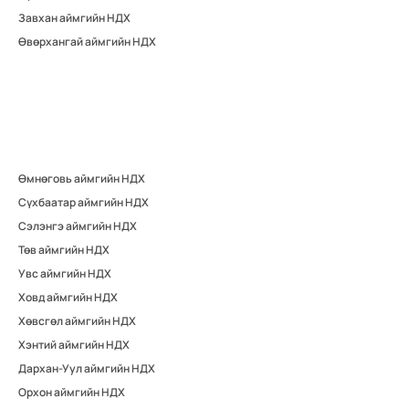
Завхан аймгийн НДХ
Өвөрхангай аймгийн НДХ
Өмнөговь аймгийн НДХ
Сүхбаатар аймгийн НДХ
Сэлэнгэ аймгийн НДХ
Төв аймгийн НДХ
Увс аймгийн НДХ
Ховд аймгийн НДХ
Хөвсгөл аймгийн НДХ
Хэнтий аймгийн НДХ
Дархан-Уул аймгийн НДХ
Орхон аймгийн НДХ