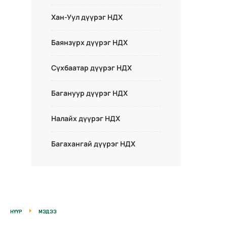
Хан-Уул дүүрэг НДХ
Баянзүрх дүүрэг НДХ
Сүхбаатар дүүрэг НДХ
Багануур дүүрэг НДХ
Налайх дүүрэг НДХ
Багахангай дүүрэг НДХ
НҮҮР
МЭДЭЭ