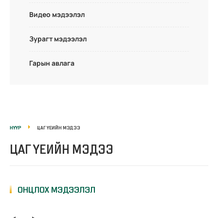
Видео мэдээлэл
Зурагт мэдээлэл
Гарын авлага
НҮҮР
ЦАГ ҮЕИЙН МЭДЭЭ
ЦАГ ҮЕИЙН МЭДЭЭ
ОНЦЛОХ МЭДЭЭЛЭЛ