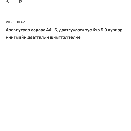
2020.09.23
Аравдугаар сараас ААНБ, даатгуулагч тус бүр 5,0 хувиар
нийгмийн даатгалын шимтгэл төлнө