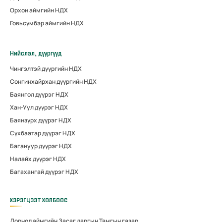
Орхон аймгийн НДХ
Говьсүмбэр аймгийн НДХ
Нийслэл, дүүргүүд
Чингэлтэй дүүргийн НДХ
Сонгинхайрхан дүүргийн НДХ
Баянгол дүүрэг НДХ
Хан-Уул дүүрэг НДХ
Баянзүрх дүүрэг НДХ
Сүхбаатар дүүрэг НДХ
Багануур дүүрэг НДХ
Налайх дүүрэг НДХ
Багахангай дүүрэг НДХ
ХЭРЭГЦЭЭТ ХОЛБООС
Дорнод аймгийн Засаг даргын Тамгын газар