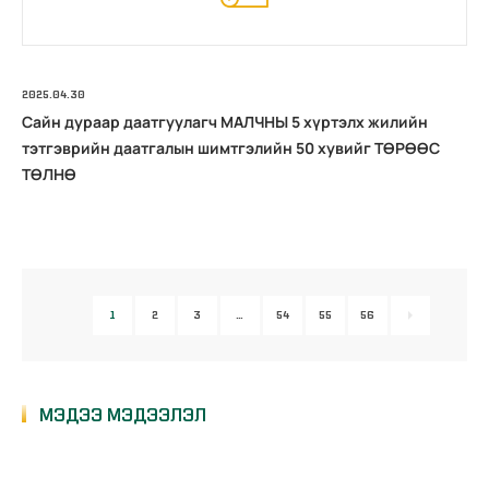
2025.04.30
Сайн дураар даатгуулагч МАЛЧНЫ 5 хүртэлх жилийн
тэтгэврийн даатгалын шимтгэлийн 50 хувийг ТӨРӨӨС
ТӨЛНӨ
1
2
3
…
54
55
56
МЭДЭЭ МЭДЭЭЛЭЛ