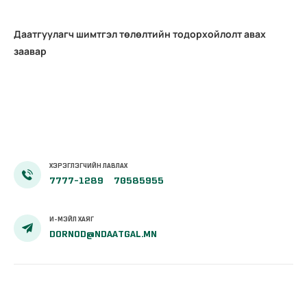
Даатгуулагч шимтгэл төлөлтийн тодорхойлолт авах
заавар
ХЭРЭГЛЭГЧИЙН ЛАВЛАХ
7777-1289
70585955
И-МЭЙЛ ХАЯГ
DORNOD@NDAATGAL.MN