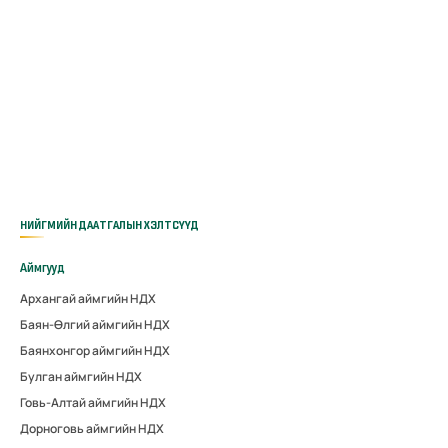
НИЙГМИЙН ДААТГАЛЫН ХЭЛТСҮҮД
Аймгууд
Архангай аймгийн НДХ
Баян-Өлгий аймгийн НДХ
Баянхонгор аймгийн НДХ
Булган аймгийн НДХ
Говь-Алтай аймгийн НДХ
Дорноговь аймгийн НДХ