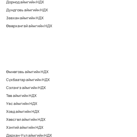
Дорнод аймгийн НДХ
Дундговь аймгийн НДХ
Завхан аймгийн НДХ
Өвөрхангай аймгийн НДХ
Өмнөговь аймгийн НДХ
Сүхбаатар аймгийн НДХ
Сэлэнгэ аймгийн НДХ
Төв аймгийн НДХ
Увс аймгийн НДХ
Ховд аймгийн НДХ
Хөвсгөл аймгийн НДХ
Хэнтий аймгийн НДХ
Дархан-Уул аймгийн НДХ