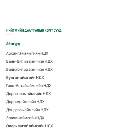
НИЙГМИЙН ДААТГАЛЫН ХЭЛТСҮҮД
Аймгууд
Архангай аймгийн НДХ
Баян-Өлгий аймгийн НДХ
Баянхонгор аймгийн НДХ
Булган аймгийн НДХ
Говь-Алтай аймгийн НДХ
Дорноговь аймгийн НДХ
Дорнод аймгийн НДХ
Дундговь аймгийн НДХ
Завхан аймгийн НДХ
Өвөрхангай аймгийн НДХ