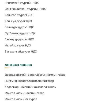
Чингэлтэй дүүргийн НДХ
Сонгинхайрхан дүүргийн НДХ
Баянгол дүүрэг НДХ
Хан-Уул дүүрэг НДХ
Баянзүрх дүүрэг НДХ
Сүхбаатар дүүрэг НДХ
Багануур дүүрэг НДХ
Налайх дүүрэг НДХ
Багахангай дүүрэг НДХ
ХЭРЭГЦЭЭТ ХОЛБООС
Дорнод аймгийн Засаг даргын Тамгын газар
Нийгмийн даатгалын ерөнхий газар
Хөдөлмөр, нийгмийн хамгааллын яам
Монгол Улсын Засгийн газар
Монгол Улсын Их Хурал