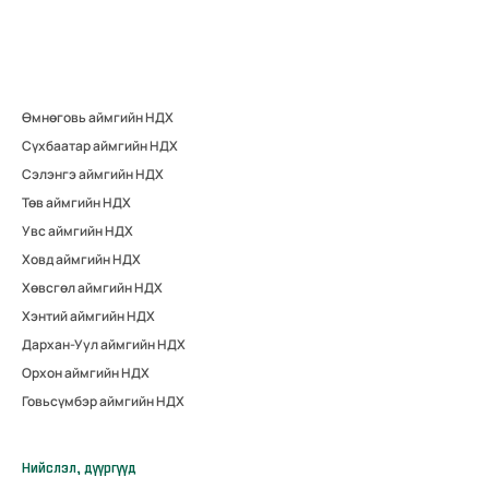
Өмнөговь аймгийн НДХ
Сүхбаатар аймгийн НДХ
Сэлэнгэ аймгийн НДХ
Төв аймгийн НДХ
Увс аймгийн НДХ
Ховд аймгийн НДХ
Хөвсгөл аймгийн НДХ
Хэнтий аймгийн НДХ
Дархан-Уул аймгийн НДХ
Орхон аймгийн НДХ
Говьсүмбэр аймгийн НДХ
Нийслэл, дүүргүүд