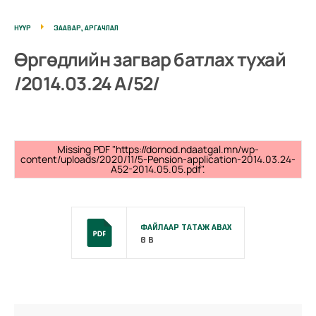
НҮҮР
ЗААВАР, АРГАЧЛАЛ
Өргөдлийн загвар батлах тухай
/2014.03.24 А/52/
Missing PDF "https://dornod.ndaatgal.mn/wp-
content/uploads/2020/11/5-Pension-application-2014.03.24-
A52-2014.05.05.pdf".
ФАЙЛААР ТАТАЖ АВАХ
0 B