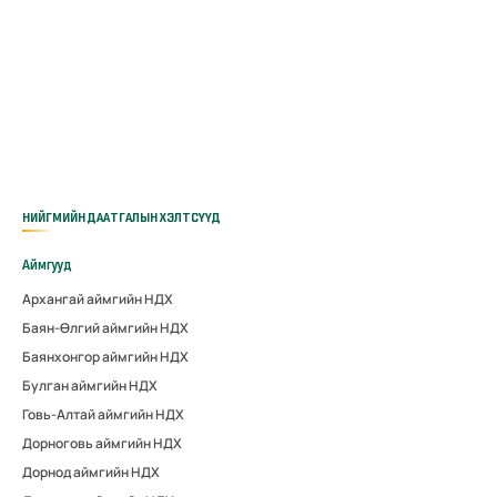
НИЙГМИЙН ДААТГАЛЫН ХЭЛТСҮҮД
Аймгууд
Архангай аймгийн НДХ
Баян-Өлгий аймгийн НДХ
Баянхонгор аймгийн НДХ
Булган аймгийн НДХ
Говь-Алтай аймгийн НДХ
Дорноговь аймгийн НДХ
Дорнод аймгийн НДХ