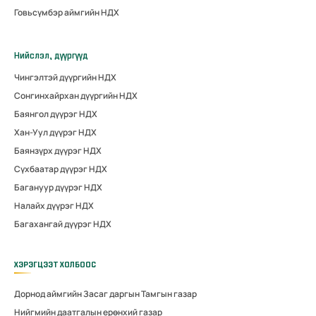
Говьсүмбэр аймгийн НДХ
Нийслэл, дүүргүүд
Чингэлтэй дүүргийн НДХ
Сонгинхайрхан дүүргийн НДХ
Баянгол дүүрэг НДХ
Хан-Уул дүүрэг НДХ
Баянзүрх дүүрэг НДХ
Сүхбаатар дүүрэг НДХ
Багануур дүүрэг НДХ
Налайх дүүрэг НДХ
Багахангай дүүрэг НДХ
ХЭРЭГЦЭЭТ ХОЛБООС
Дорнод аймгийн Засаг даргын Тамгын газар
Нийгмийн даатгалын ерөнхий газар