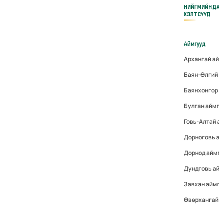
НИЙГМИЙН Д
ХЭЛТСҮҮД
Аймгууд
Архангай а
Баян-Өлгий
Баянхонгор
Булган айм
Говь-Алтай
Дорноговь 
Дорнод айм
Дундговь а
Завхан айм
Өвөрхангай