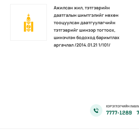
Ажилсан жил, тэтгэврийн
даатгалын шимтгэлийг нөхөн
тооцуулсан даатгуулагчийн
тэтгэврийг шинээр тогтоох,
шинэчлэн бодоход баримтлах
аргачлал /2014.01.21 1/101/
ХЭРЭГЛЭГЧИЙН ЛАВЛ
7777-1289