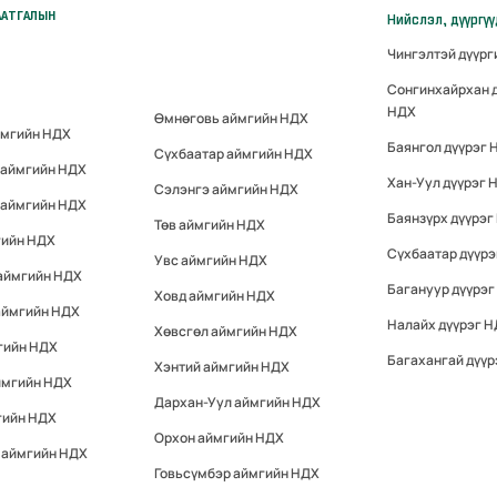
ААТГАЛЫН
Нийслэл, дүүргү
Чингэлтэй дүүр
Сонгинхайрхан 
НДХ
Өмнөговь аймгийн НДХ
ймгийн НДХ
Баянгол дүүрэг 
Сүхбаатар аймгийн НДХ
 аймгийн НДХ
Хан-Уул дүүрэг 
Сэлэнгэ аймгийн НДХ
 аймгийн НДХ
Баянзүрх дүүрэг
Төв аймгийн НДХ
гийн НДХ
Сүхбаатар дүүр
Увс аймгийн НДХ
 аймгийн НДХ
Багануур дүүрэг
Ховд аймгийн НДХ
аймгийн НДХ
Налайх дүүрэг 
Хөвсгөл аймгийн НДХ
гийн НДХ
Багахангай дүүр
Хэнтий аймгийн НДХ
ймгийн НДХ
Дархан-Уул аймгийн НДХ
гийн НДХ
Орхон аймгийн НДХ
 аймгийн НДХ
Говьсүмбэр аймгийн НДХ