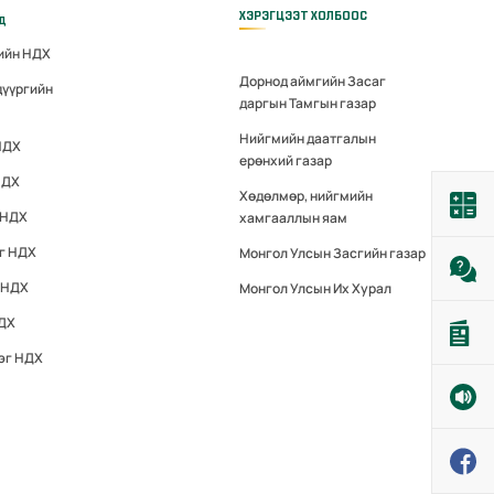
ХЭРЭГЦЭЭТ ХОЛБООС
үд
гийн НДХ
Дорнод аймгийн Засаг
дүүргийн
даргын Тамгын газар
Нийгмийн даатгалын
НДХ
ерөнхий газар
НДХ
Хөдөлмөр, нийгмийн
 НДХ
хамгааллын яам
эг НДХ
Монгол Улсын Засгийн газар
 НДХ
Монгол Улсын Их Хурал
НДХ
эг НДХ