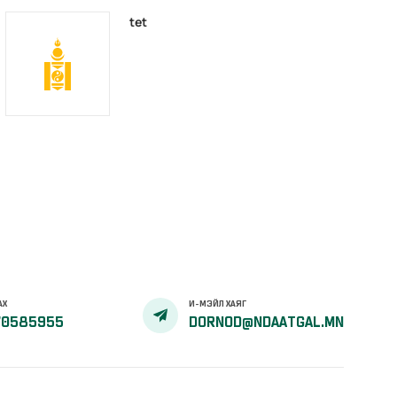
tet
АХ
И-МЭЙЛ ХАЯГ
70585955
DORNOD@NDAATGAL.MN