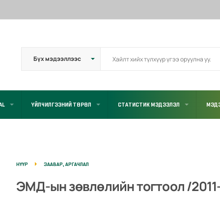
AL
ҮЙЛЧИЛГЭЭНИЙ ТӨРӨЛ
СТАТИСТИК МЭДЭЭЛЭЛ
МЭД
НҮҮР
ЗААВАР, АРГАЧЛАЛ
ЭМД-ын зөвлөлийн тогтоол /2011