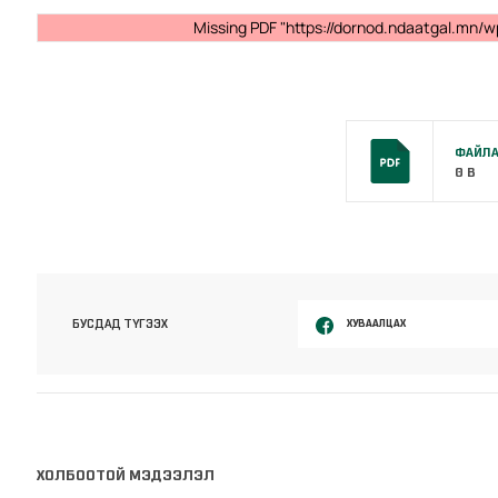
Missing PDF "https://dornod.ndaatgal.mn/w
ФАЙЛА
0 B
ХУВААЛЦАХ
БУСДАД ТҮГЭЭХ
ХОЛБООТОЙ МЭДЭЭЛЭЛ