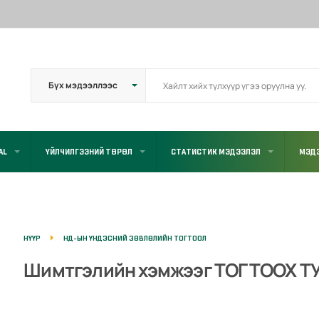
AL
ҮЙЛЧИЛГЭЭНИЙ ТӨРӨЛ
СТАТИСТИК МЭДЭЭЛЭЛ
МЭД
НҮҮР
НД-ЫН ҮНДЭСНИЙ ЗӨВЛӨЛИЙН ТОГТООЛ
Шимтгэлийн хэмжээг ТОГТООХ ТУ