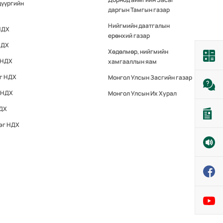
дүүргийн
даргын Тамгын газар
Нийгмийн даатгалын
НДХ
ерөнхий газар
НДХ
Хөдөлмөр, нийгмийн
 НДХ
хамгааллын яам
эг НДХ
Монгол Улсын Засгийн газар
 НДХ
Монгол Улсын Их Хурал
НДХ
эг НДХ