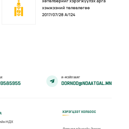
хөтөлбөрийг хэрэгжүүлэх арга
хэмжээний төлөвлөгөө
2017/07/28 А/124
АХ
И-МЭЙЛ ХАЯГ
70585955
DORNOD@NDAATGAL.MN
ХЭРЭГЦЭЭТ ХОЛБООС
үд
гийн НДХ
Дорнод аймгийн Засаг