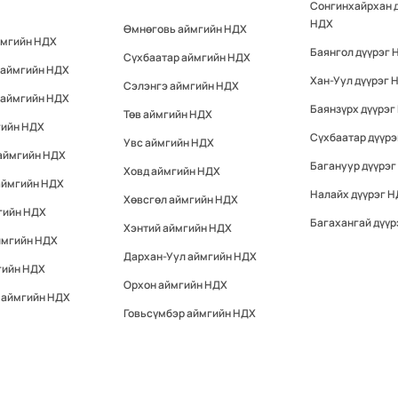
Сонгинхайрхан 
НДХ
Өмнөговь аймгийн НДХ
ймгийн НДХ
Баянгол дүүрэг 
Сүхбаатар аймгийн НДХ
 аймгийн НДХ
Хан-Уул дүүрэг 
Сэлэнгэ аймгийн НДХ
 аймгийн НДХ
Баянзүрх дүүрэг
Төв аймгийн НДХ
гийн НДХ
Сүхбаатар дүүр
Увс аймгийн НДХ
 аймгийн НДХ
Багануур дүүрэг
Ховд аймгийн НДХ
аймгийн НДХ
Налайх дүүрэг 
Хөвсгөл аймгийн НДХ
гийн НДХ
Багахангай дүүр
Хэнтий аймгийн НДХ
ймгийн НДХ
Дархан-Уул аймгийн НДХ
гийн НДХ
Орхон аймгийн НДХ
 аймгийн НДХ
Говьсүмбэр аймгийн НДХ