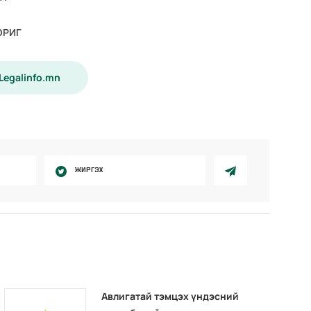
ОРИГ
 Legalinfo.mn
ЖИРГЭХ
Авлигатай тэмцэх үндэсний