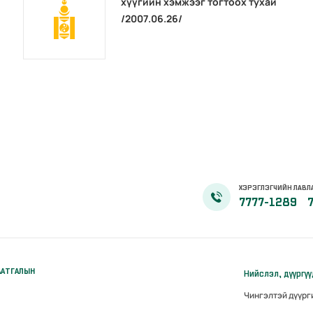
хүүгийн хэмжээг тогтоох тухай
/2007.06.26/
ХЭРЭГЛЭГЧИЙН ЛАВЛ
7777-1289
ААТГАЛЫН
Нийслэл, дүүргү
Чингэлтэй дүүр