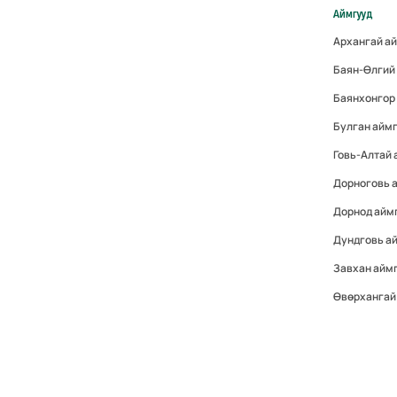
Аймгууд
Архангай а
Баян-Өлгий
Баянхонгор
Булган айм
Говь-Алтай
Дорноговь 
Дорнод айм
Дундговь а
Завхан айм
Өвөрхангай