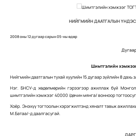
НИЙГМИЙН ДААТГАЛЫН ҮНДЭ
2008 оны 12 дугаар сарын 05-ны өдөр
Дугаар
Шимтгэлийн хэмжээ
Нийгмийн даатгалын тухай хуулийн 15 дугаар зүйлийн 8 дахь 
Нэг. БНСУ-д хөдөлмөрийн гэрээгээр ажиллаж буй Монгол
шимтгэлийн хэмжээг 40000 /дөчин мянга/ вонноор тогтоосуг
Хоёр. Энэхүү тогтоолын хэрэгжилтэнд хяналт тавьж ажиллах
М.Батаа/-д даалгасугай.
ДАР