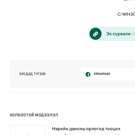
С.ЧИНЗ
Эх сурвалж -
ХУВААЛЦАХ
БУСДАД ТҮГЭЭХ
ХОЛБООТОЙ МЭДЭЭЛЭЛ
Нэрийн дансны орлогод тооцох