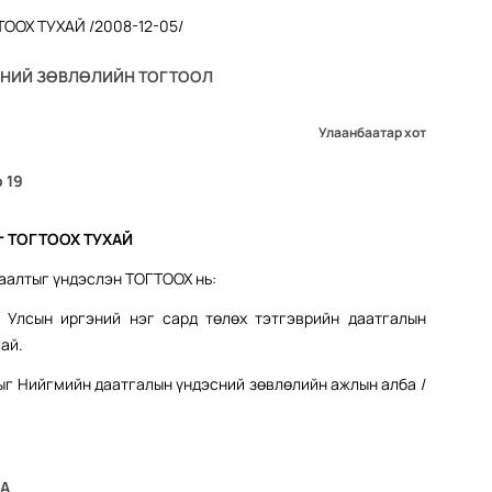
СНИЙ ЗӨВЛӨЛИЙН ТОГТООЛ
Улаанбаатар хот
 19
г ТОГТООХ ТУХАЙ
заалтыг үндэслэн ТОГТООХ нь:
 Улсын иргэний нэг сард төлөх тэтгэврийн даатгалын
ай.
ыг Нийгмийн даатгалын үндэсний зөвлөлийн ажлын алба /
ГА