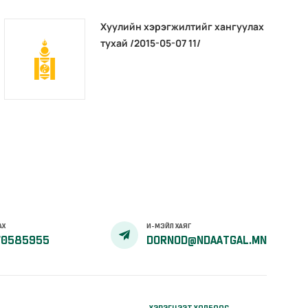
Хуулийн хэрэгжилтийг хангуулах
тухай /2015-05-07 11/
АХ
И-МЭЙЛ ХАЯГ
70585955
DORNOD@NDAATGAL.MN
ХЭРЭГЦЭЭТ ХОЛБООС