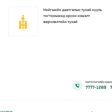
Нийгмийн даатгалын тухай хууль
тогтоомжид орсон нэмэлт
өөрчлөлтийн тухай
ХЭРЭГЛЭГЧИЙН ЛАВЛ
7777-1289
ААТГАЛЫН