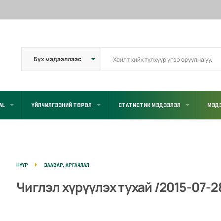
AL
ҮЙЛЧИЛГЭЭНИЙ ТӨРӨЛ
СТАТИСТИК МЭДЭЭЛЭЛ
МЭД
НҮҮР
ЗААВАР, АРГАЧЛАЛ
Чиглэл хүрүүлэх тухай /2015-07-28