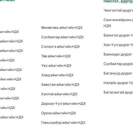
Нийслэл, дүүргү
Чингэлтэй дүүр
Сонгинхайрхан 
НДХ
Өмнөговь аймгийн НДХ
ймгийн НДХ
Баянгол дүүрэг 
Сүхбаатар аймгийн НДХ
 аймгийн НДХ
Хан-Уул дүүрэг 
Сэлэнгэ аймгийн НДХ
 аймгийн НДХ
Баянзүрх дүүрэг
Төв аймгийн НДХ
гийн НДХ
Сүхбаатар дүүр
Увс аймгийн НДХ
 аймгийн НДХ
Багануур дүүрэг
Ховд аймгийн НДХ
аймгийн НДХ
Налайх дүүрэг 
Хөвсгөл аймгийн НДХ
гийн НДХ
Багахангай дүүр
Хэнтий аймгийн НДХ
ймгийн НДХ
Дархан-Уул аймгийн НДХ
гийн НДХ
Орхон аймгийн НДХ
 аймгийн НДХ
Говьсүмбэр аймгийн НДХ