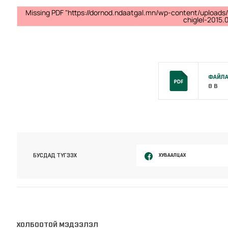
Missing PDF "https://dornod.ndaatgal.mn/wp-content/uploads
chiglel-2015.0
ФАЙЛА
0 B
ХУВААЛЦАХ
БУСДАД ТҮГЭЭХ
ХОЛБООТОЙ МЭДЭЭЛЭЛ