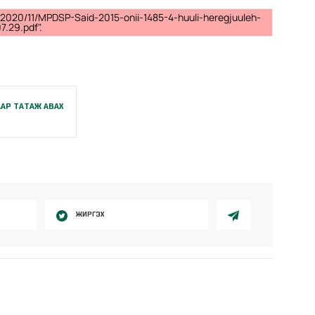
/2020/11/MPDSP-Said-2015-onii-1485-4-huuli-heregjuuleh-
7.29.pdf".
АР ТАТАЖ АВАХ
ЖИРГЭХ