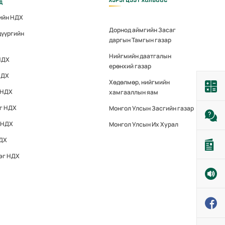
үд
гийн НДХ
Дорнод аймгийн Засаг
дүүргийн
даргын Тамгын газар
Нийгмийн даатгалын
НДХ
ерөнхий газар
НДХ
Хөдөлмөр, нийгмийн
 НДХ
хамгааллын яам
эг НДХ
Монгол Улсын Засгийн газар
 НДХ
Монгол Улсын Их Хурал
НДХ
эг НДХ