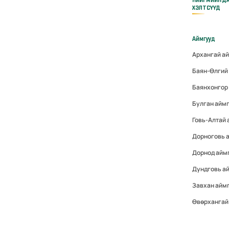
ХЭЛТСҮҮД
Аймгууд
Архангай а
Баян-Өлгий
Баянхонгор
Булган айм
Говь-Алтай
Дорноговь 
Дорнод айм
Дундговь а
Завхан айм
Өвөрхангай