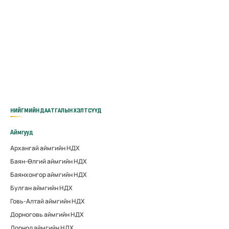
НИЙГМИЙН ДААТГАЛЫН ХЭЛТСҮҮД
Аймгууд
Архангай аймгийн НДХ
Баян-Өлгий аймгийн НДХ
Баянхонгор аймгийн НДХ
Булган аймгийн НДХ
Говь-Алтай аймгийн НДХ
Дорноговь аймгийн НДХ
Дорнод аймгийн НДХ