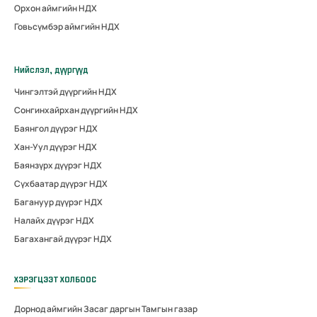
Орхон аймгийн НДХ
Говьсүмбэр аймгийн НДХ
Нийслэл, дүүргүүд
Чингэлтэй дүүргийн НДХ
Сонгинхайрхан дүүргийн НДХ
Баянгол дүүрэг НДХ
Хан-Уул дүүрэг НДХ
Баянзүрх дүүрэг НДХ
Сүхбаатар дүүрэг НДХ
Багануур дүүрэг НДХ
Налайх дүүрэг НДХ
Багахангай дүүрэг НДХ
ХЭРЭГЦЭЭТ ХОЛБООС
Дорнод аймгийн Засаг даргын Тамгын газар