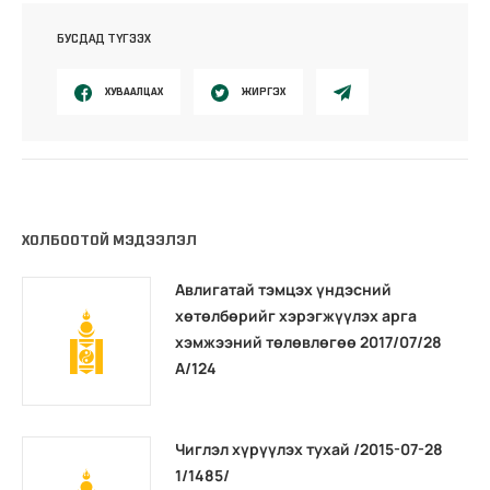
БУСДАД ТҮГЭЭХ
ХУВААЛЦАХ
ЖИРГЭХ
ХОЛБООТОЙ МЭДЭЭЛЭЛ
Авлигатай тэмцэх үндэсний
хөтөлбөрийг хэрэгжүүлэх арга
хэмжээний төлөвлөгөө 2017/07/28
А/124
Чиглэл хүрүүлэх тухай /2015-07-28
1/1485/