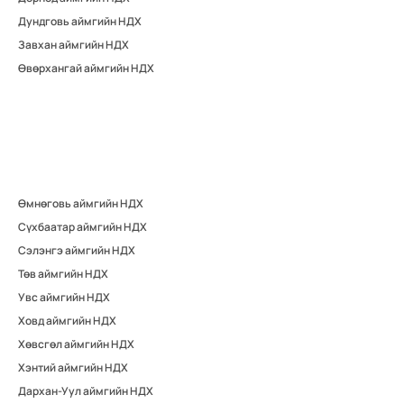
Дундговь аймгийн НДХ
Завхан аймгийн НДХ
Өвөрхангай аймгийн НДХ
Өмнөговь аймгийн НДХ
Сүхбаатар аймгийн НДХ
Сэлэнгэ аймгийн НДХ
Төв аймгийн НДХ
Увс аймгийн НДХ
Ховд аймгийн НДХ
Хөвсгөл аймгийн НДХ
Хэнтий аймгийн НДХ
Дархан-Уул аймгийн НДХ