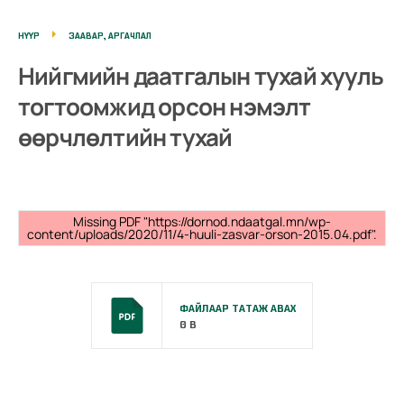
НҮҮР
ЗААВАР, АРГАЧЛАЛ
Нийгмийн даатгалын тухай хууль
тогтоомжид орсон нэмэлт
өөрчлөлтийн тухай
Missing PDF "https://dornod.ndaatgal.mn/wp-
content/uploads/2020/11/4-huuli-zasvar-orson-2015.04.pdf".
ФАЙЛААР ТАТАЖ АВАХ
0 B