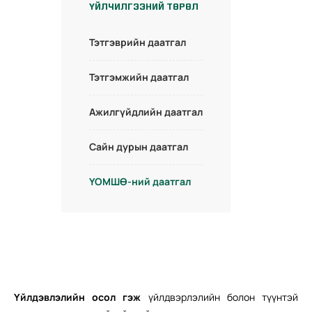
ҮЙЛЧИЛГЭЭНИЙ ТӨРӨЛ
Тэтгэврийн даатгал
Тэтгэмжийн даатгал
Ажилгүйдлийн даатгал
Сайн дурын даатгал
ҮОМШӨ-ний даатгал
Үйлдэвлэлийн осол гэж
үйлдвэрлэлийн болон түүнтэй