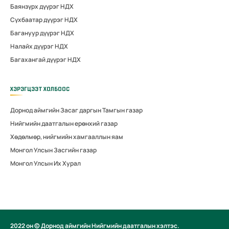
Баянзүрх дүүрэг НДХ
Сүхбаатар дүүрэг НДХ
Багануур дүүрэг НДХ
Налайх дүүрэг НДХ
Багахангай дүүрэг НДХ
ХЭРЭГЦЭЭТ ХОЛБООС
Дорнод аймгийн Засаг даргын Тамгын газар
Нийгмийн даатгалын ерөнхий газар
Хөдөлмөр, нийгмийн хамгааллын яам
Монгол Улсын Засгийн газар
Монгол Улсын Их Хурал
2022 он © Дорнод аймгийн Нийгмийн даатгалын хэлтэс.