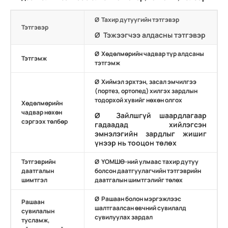
Ø Тахир дутуугийн тэтгэвэр
Тэтгэвэр
Ø Тэжээгчээ алдасны тэтгэвэр
Ø Хөдөлмөрийн чадвар түр алдсаны
Тэтгэмж
тэтгэмж
Ø Хиймэл эрхтэн, засал эмчилгээ
( портез, ортопед) хилгэх зардлын
тодорхой хувийг нөхөн олгох
Хөдөлмөрийн
чадвар нөхөн
Ø Зайлшгүй шаардлагаар
сэргээх төлбөр
гадаадад хийлэгсэн
эмнэлэгийн зардлыг жишиг
үнээр нь тооцон төлөх
Тэтгэврийн
Ø ҮОМШӨ-ний улмаас тахир дутуу
даатгалын
болсон даатгуулагчийн тэтгэврийн
шимтгэл
даатгалын шимтгэлийг төлөх
Ø Рашаан болон мэргэжлээс
Рашаан
шалтгаалсан өвчний сувилалд
сувилалын
сувилуулах зардал
тусламж,