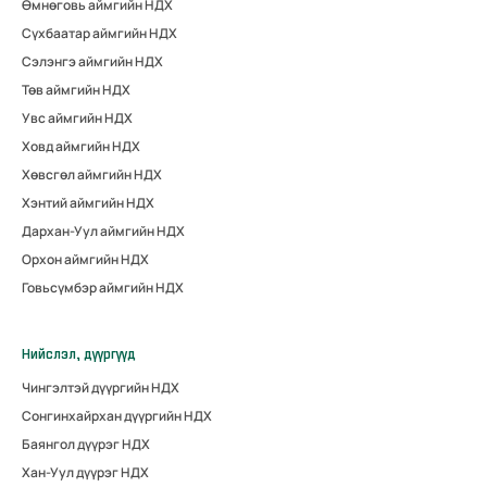
Өмнөговь аймгийн НДХ
Сүхбаатар аймгийн НДХ
Сэлэнгэ аймгийн НДХ
Төв аймгийн НДХ
Увс аймгийн НДХ
Ховд аймгийн НДХ
Хөвсгөл аймгийн НДХ
Хэнтий аймгийн НДХ
Дархан-Уул аймгийн НДХ
Орхон аймгийн НДХ
Говьсүмбэр аймгийн НДХ
Нийслэл, дүүргүүд
Чингэлтэй дүүргийн НДХ
Сонгинхайрхан дүүргийн НДХ
Баянгол дүүрэг НДХ
Хан-Уул дүүрэг НДХ