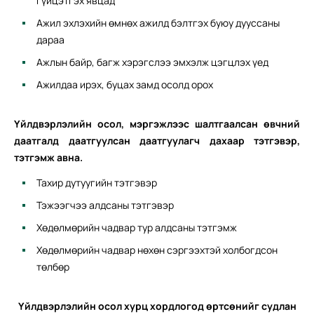
гүйцэтгэх явцад
Ажил эхлэхийн өмнөх ажилд бэлтгэх буюу дууссаны
дараа
Ажлын байр, багж хэрэгслээ эмхэлж цэгцлэх үед
Ажилдаа ирэх, буцах замд осолд орох
Үйлдвэрлэлийн осол, мэргэжлээс шалтгаалсан өвчний
даатгалд даатгуулсан даатгуулагч дахаар тэтгэвэр,
тэтгэмж авна.
Тахир дутуугийн тэтгэвэр
Тэжээгчээ алдсаны тэтгэвэр
Хөдөлмөрийн чадвар тур алдсаны тэтгэмж
Хөдөлмөрийн чадвар нөхөн сэргээхтэй холбогдсон
төлбөр
Үйлдвэрлэлийн осол хурц хордлогод өртсөнийг судлан