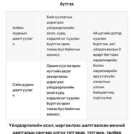
бүтгэх
Байгууллагын
дэрэгдэх
Албан
үйлдвэрлэлийн
журмын
осол, хурц
48 цагийн дотор
даатгуулаг
хордлогыг судлан
судлан
ч
бүртгэх орон
бүртгэж, акт
тооны бус байнгын
үйлдэн ажлын 3
комисс.
өдөрт багтаан
хөдөлмөрийн
болон
Оршин суугаа орон
хөдөлмөрийн
нутгийн засаг
эрүүл ахуйн
захиргааны
хяналтын
дэрэгдэх
Сайн дурын
улсын
үйлдвэрлэлийн
даатгуулаг
байцаагчид
осол хурц
ч
хүргүүлнэ.
хордлогыг судлан
бүртгэх орон
тооны бус байнгын
комисс.
Үйлдвэрлэлийн осол, мэргэжлээс шалтгаалсан өвчний
даатгалын сангаас олгох тэтгэвэр, тэтгэмж, төлбөр