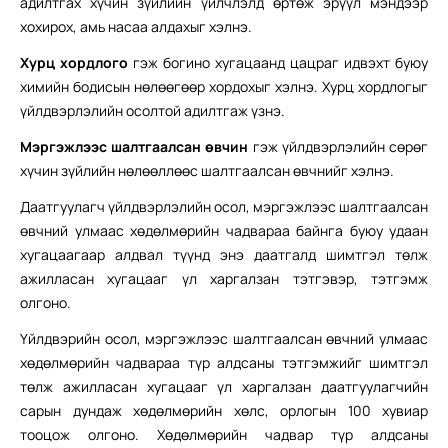
адилтгах хүчин зүйлийн үйлчлэлд өртөж эрүүл мэндээр
хохирох, амь насаа алдахыг хэлнэ.
Хурц хордлого
гэж богино хугацаанд цацраг идвэхт буюу
химийн бодисын нөлөөгөөр хордохыг хэлнэ. Хурц хордлогыг
үйлдвэрлэлийн осолтой адилтгаж үзнэ.
Мэргэжлээс шалтгаалсан өвчин
гэж үйлдвэрлэлийн сөрөг
хүчин зүйлийн нөлөөллөөс шалтгаалсан өвчнийг хэлнэ.
Даатгуулагч үйлдвэрлэлийн осол, мэргэжлээс шалтгаалсан
өвчний улмаас хөдөлмөрийн чадвараа байнга буюу удаан
хугацаагаар алдвал түүнд энэ даатгалд шимтгэл төлж
ажилласан хугацааг үл харгалзан тэтгэвэр, тэтгэмж
олгоно.
Үйлдвэрийн осол, мэргэжлээс шалтгаалсан өвчний улмаас
хөдөлмөрийн чадвараа түр алдсаны тэтгэмжийг шимтгэл
төлж ажилласан хугацааг үл харгалзан даатгуулагчийн
сарын дундаж хөдөлмөрийн хөлс, орлогын 100 хувиар
тооцож олгоно. Хөдөлмөрийн чадвар түр алдсаны