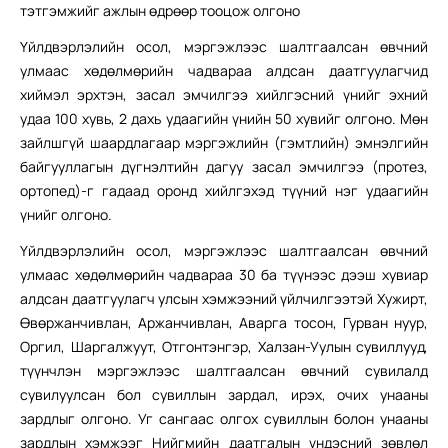
тэтгэмжийг ажлын өдрөөр тооцож олгоно
Үйлдвэрлэлийн осол, мэргэжлээс шалтгаалсан өвчний
улмаас хөдөлмөрийн чадвараа алдсан даатгуулагчид
хиймэл эрхтэн, засал эмчилгээ хийлгэсний үнийг эхний
удаа 100 хувь, 2 дахь удаагийн үнийн 50 хувийг олгоно. Мөн
зайлшгүй шаардлагаар мэргэжлийн (гэмтлийн) эмнэлгийн
байгууллагын дүгнэлтийн дагуу засал эмчилгээ (протез,
ортопед)-г гадаад оронд хийлгэхэд түүний нэг удаагийн
үнийг олгоно.
Үйлдвэрлэлийн осол, мэргэжлээс шалтгаалсан өвчний
улмаас хөдөлмөрийн чадвараа 30 ба түүнээс дээш хувиар
алдсан даатгуулагч улсын хэмжээний үйлчилгээтэй Хужирт,
Өвөржанчивлан, Аржанчивлан, Аварга тосон, Гурван нуур,
Оргил, Шаргалжуут, Отгонтэнгэр, Халзан-Уулын сувиллууд,
түүнчлэн мэргэжлээс шалтгаалсан өвчний сувилалд
сувилуулсан бол сувиллын зардал, ирэх, очих унааны
зардлыг олгоно. Уг сангаас олгох сувиллын болон унааны
зардлын хэмжээг Нийгмийн даатгалын үндэсний зөвлөл