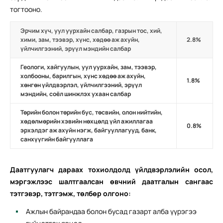
тогтооно.
Эрчим хүч, уул уурхайн салбар, газрын тос, хий,
хими, зам, тээвэр, хүнс, хөдөө аж ахуйн,
2.8%
үйлчилгээний, эрүүл мэндийн салбар
Геологи, хайгуулын, уул уурхайн, зам, тээвэр,
холбооны, барилгын, хүнс хөдөө аж ахуйн,
1.8%
хөнгөн үйлдвэрлэл, үйлчилгээний, эрүүл
мэндийн, соёл шинжлэх ухаан салбар
Төрийн болон төрийн бус, төсвийн, олон нийтийн,
хөдөлмөрийн хэвийн нөхцөлд үйл ажиллагаа
0.8%
эрхэлдэг аж ахуйн нэгж, байгууллагууд, банк,
санхүүгийн байгууллага
Даатгуулагч дараах тохиолдолд үйлдвэрлэлийн осол,
мэргэжлээс шалтгаалсан өвчний даатгалын сангаас
тэтгэвэр, тэтгэмж, төлбөр олгоно:
Ажлын байрандаа болон бусад газарт алба үүрэгээ