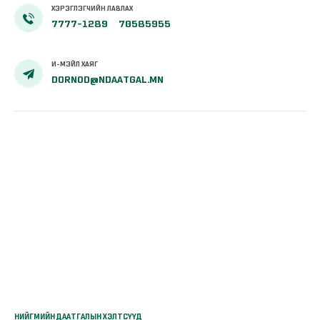
ХЭРЭГЛЭГЧИЙН ЛАВЛАХ
7777-1289
70585955
И-МЭЙЛ ХАЯГ
DORNOD@NDAATGAL.MN
НИЙГМИЙН ДААТГАЛЫН ХЭЛТСҮҮД