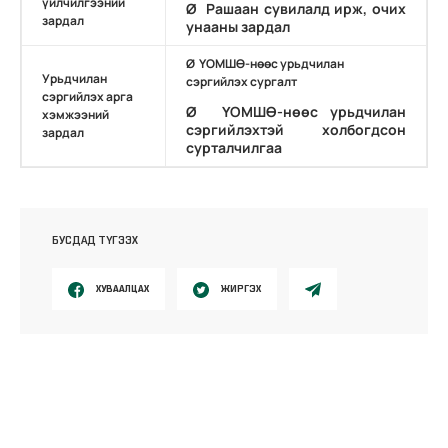
үйлчилгээний
Ø Рашаан сувилалд ирж, очих
зардал
унааны зардал
Ø ҮОМШӨ-нөөс урьдчилан
Урьдчилан
сэргийлэх сургалт
сэргийлэх арга
Ø ҮОМШӨ-нөөс урьдчилан
хэмжээний
сэргийлэхтэй холбогдсон
зардал
сурталчилгаа
БУСДАД ТҮГЭЭХ
ХУВААЛЦАХ
ЖИРГЭХ