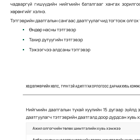
чадваргүй гишүүдийн нийгмийн баталгааг хангах зорилго
хөрөнгийг хэлнэ.
Тэтгэврийн даатгалын сангаас даатгуулагчид тогтоож олгох т
Өндөр насны тэтгэвэр
Тахир дутуугийн тэтгэвэр
Тэжээгчээ алдсаны тэтгэвэр
ХӨДӨЛМӨРИЙН ХӨЛС, ТҮҮНТЭЙ АДИЛТГАХ ОРЛОГООС ДАРААХ ХУВЬ ХЭМ
Нийгмийн даатгалын тухай хуулийн 15 дугаар зүйлд 
даатгуулагч тэтгэврийн даатгалд доор дурдсан хувь 
Ажил олгогчийн төлөх шимтгэлийн хувь хэмжээ
Албан журмын даатгуулагчийн төлөх шимтгэлийн хувь х