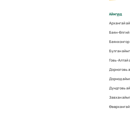
Аймгууд
Архангай а
Баян-Өлгий
Баянхонгор
Булган айм
Говь-Алтай
Дорноговь 
Дорнод айм
Дундговь а
Завхан айм
Өвөрхангай