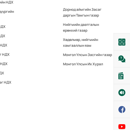
гийн НДХ
Дорнод аймгийн Засаг
дүүргийн
даргын Тамгын газар
Нийгмийн даатгалын
НДХ
ерөнхий газар
НДХ
Хөдөлмөр, нийгмийн
 НДХ
хамгааллын яам
эг НДХ
Монгол Улсын Засгийн газар
 НДХ
Монгол Улсын Их Хурал
НДХ
эг НДХ