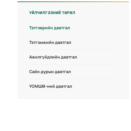
ҮЙЛЧИЛГЭЭНИЙ ТӨРӨЛ
Тэтгэврийн даатгал
Тэтгэмжийн даатгал
Ажилгүйдлийн даатгал
Сайн дурын даатгал
ҮОМШӨ-ний даатгал