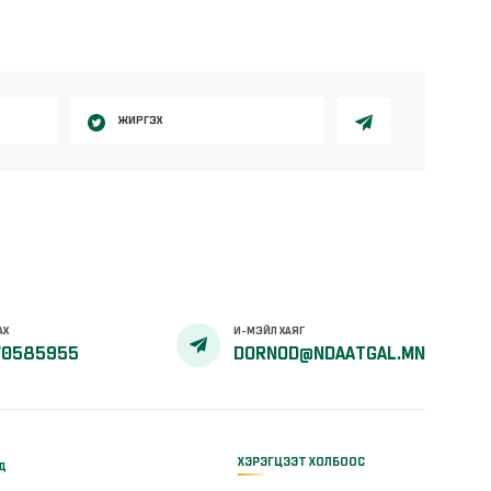
ЖИРГЭХ
АХ
И-МЭЙЛ ХАЯГ
70585955
DORNOD@NDAATGAL.MN
ХЭРЭГЦЭЭТ ХОЛБООС
үд