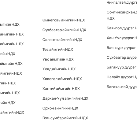
Чингэлтэй дүүр
Сонгинхайрхан 
НДХ
Өмнөговь аймгийн НДХ
ймгийн НДХ
Баянгол дүүрэг 
Сүхбаатар аймгийн НДХ
 аймгийн НДХ
Хан-Уул дүүрэг 
Сэлэнгэ аймгийн НДХ
 аймгийн НДХ
Баянзүрх дүүрэг
Төв аймгийн НДХ
гийн НДХ
Сүхбаатар дүүр
Увс аймгийн НДХ
 аймгийн НДХ
Багануур дүүрэг
Ховд аймгийн НДХ
аймгийн НДХ
Налайх дүүрэг 
Хөвсгөл аймгийн НДХ
гийн НДХ
Багахангай дүүр
Хэнтий аймгийн НДХ
ймгийн НДХ
Дархан-Уул аймгийн НДХ
гийн НДХ
Орхон аймгийн НДХ
 аймгийн НДХ
Говьсүмбэр аймгийн НДХ