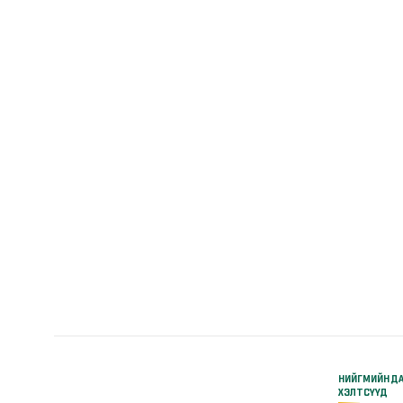
НИЙГМИЙН Д
ХЭЛТСҮҮД