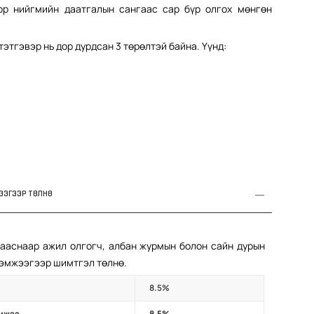
ор нийгмийн даатгалын сангаас сар бүр олгох мөнгөн
этгэвэр нь дор дурдсан 3 төрөлтэй байна. Үүнд:
ЖЭЭГЭЭР ТӨЛНӨ
зааснаар ажил олгогч, албан журмын болон сайн дурын
хэмжээгээр шимтгэл төлнө.
8.5%
эмжээ
8.5%