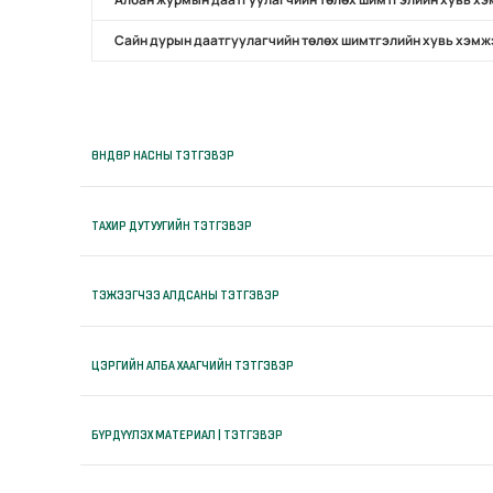
Сайн дурын даатгуулагчийн төлөх шимтгэлийн хувь хэмж
ӨНДӨР НАСНЫ ТЭТГЭВЭР
ТАХИР ДУТУУГИЙН ТЭТГЭВЭР
ТЭЖЭЭГЧЭЭ АЛДСАНЫ ТЭТГЭВЭР
ЦЭРГИЙН АЛБА ХААГЧИЙН ТЭТГЭВЭР
БҮРДҮҮЛЭХ МАТЕРИАЛ | ТЭТГЭВЭР