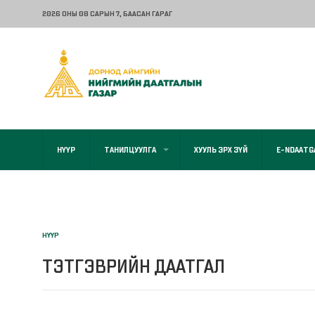
2026 ОНЫ 08 САРЫН 7
, БААСАН ГАРАГ
НҮҮР
ТАНИЛЦУУЛГА
ХУУЛЬ ЭРХ ЗҮЙ
E-NDAATG
НҮҮР
ТЭТГЭВРИЙН ДААТГАЛ