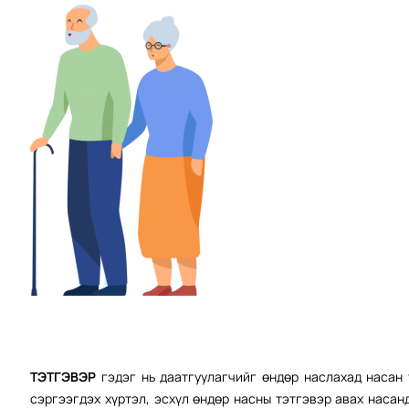
ТЭТГЭВЭР
гэдэг нь даатгуулагчийг өндөр наслахад насан 
сэргээгдэх хүртэл, эсхүл өндөр насны тэтгэвэр авах насан