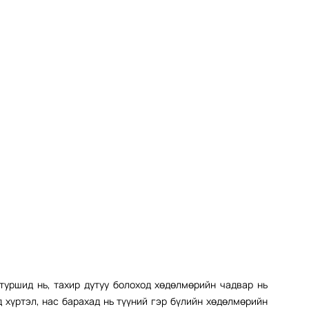
туршид нь, тахир дутуу болоход хөдөлмөрийн чадвар нь
д хүртэл, нас барахад нь түүний гэр бүлийн хөдөлмөрийн