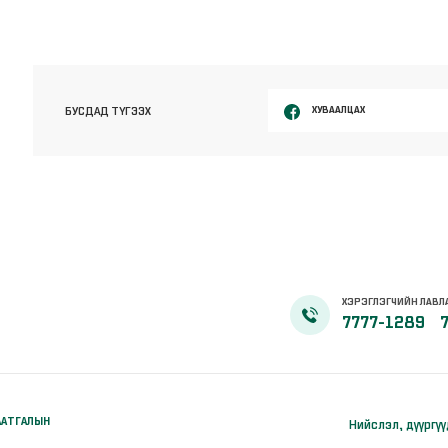
ХУВААЛЦАХ
БУСДАД ТҮГЭЭХ
ХЭРЭГЛЭГЧИЙН ЛАВЛ
7777-1289
ААТГАЛЫН
Нийслэл, дүүргү