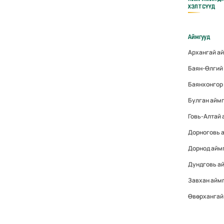
ХЭЛТСҮҮД
Аймгууд
Архангай а
Баян-Өлгий
Баянхонгор
Булган айм
Говь-Алтай
Дорноговь 
Дорнод айм
Дундговь а
Завхан айм
Өвөрхангай