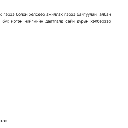
х гэрээ болон хөлсөөр ажиллах гэрээ байгуулан, албан
 бүх иргэн нийгмийн даатгалд сайн дурын хэлбэрээр
лтан