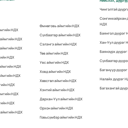
Нийслэл, дүүргү
Чингэлтэй дүүр
Сонгинхайрхан 
НДХ
Өмнөговь аймгийн НДХ
ймгийн НДХ
Баянгол дүүрэг 
Сүхбаатар аймгийн НДХ
 аймгийн НДХ
Хан-Уул дүүрэг 
Сэлэнгэ аймгийн НДХ
 аймгийн НДХ
Баянзүрх дүүрэг
Төв аймгийн НДХ
гийн НДХ
Сүхбаатар дүүр
Увс аймгийн НДХ
 аймгийн НДХ
Багануур дүүрэг
Ховд аймгийн НДХ
аймгийн НДХ
Налайх дүүрэг 
Хөвсгөл аймгийн НДХ
гийн НДХ
Багахангай дүүр
Хэнтий аймгийн НДХ
ймгийн НДХ
Дархан-Уул аймгийн НДХ
гийн НДХ
Орхон аймгийн НДХ
 аймгийн НДХ
Говьсүмбэр аймгийн НДХ