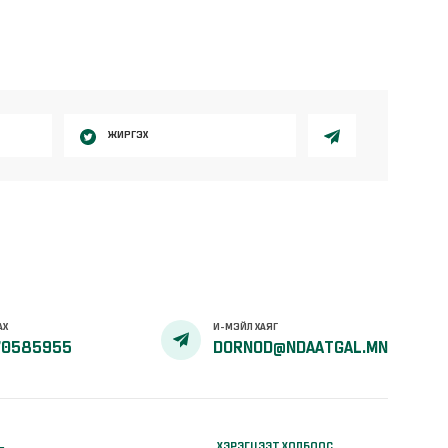
ЖИРГЭХ
АХ
И-МЭЙЛ ХАЯГ
70585955
DORNOD@NDAATGAL.MN
ХЭРЭГЦЭЭТ ХОЛБООС