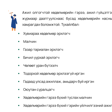
Ажил олгогчтой хөдөлмөрийн гэрээ, ажил гүйцэтгэ
журмаар даатгуулснаас бусад хөдөлмөрийн насны
хамрагдах боломжтой. Тухайлбал:
Хувиараа хөдөлмөр эрхлэгч
Малчин
Газар тариалан эрхлэгч
Бичил уурхай эрхлэгч
Чөлөөт уран бүтээлч
Тодорхой хөдөлмөр эрхлээгүй иргэн
Гадаад улсад ажиллаж, амьдарч буй иргэн
Оюутан суралцагч
Хөдөлмөрийн гэрээ бүхий туслах малчин
Хөдөлмөрийн гэрээ бүхий гэрийн үйлчилгээний ажи