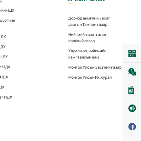
үд
гийн НДХ
Дорнод аймгийн Засаг
дүүргийн
даргын Тамгын газар
Нийгмийн даатгалын
НДХ
ерөнхий газар
НДХ
Хөдөлмөр, нийгмийн
 НДХ
хамгааллын яам
эг НДХ
Монгол Улсын Засгийн газар
 НДХ
Монгол Улсын Их Хурал
НДХ
эг НДХ