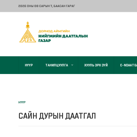
2026 ОНЫ 08 САРЫН 7
, БААСАН ГАРАГ
НҮҮР
ТАНИЛЦУУЛГА
ХУУЛЬ ЭРХ ЗҮЙ
E-NDAATG
НҮҮР
САЙН ДУРЫН ДААТГАЛ