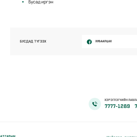
Бусад иргэн
ХУВААЛЦАХ
БУСДАД ТҮГЭЭХ
ХЭРЭГЛЭГЧИЙН ЛАВЛ
7777-1289
ААТГАЛЫН