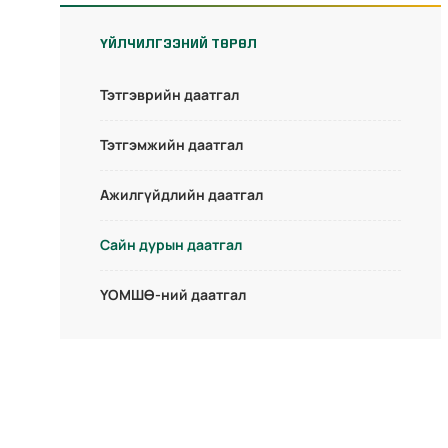
ҮЙЛЧИЛГЭЭНИЙ ТӨРӨЛ
Тэтгэврийн даатгал
Тэтгэмжийн даатгал
Ажилгүйдлийн даатгал
Сайн дурын даатгал
ҮОМШӨ-ний даатгал