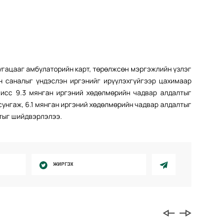
хугацааг амбулаторийн карт, төрөлжсөн мэргэжлийн үзлэг
н саналыг үндэслэн иргэнийг ирүүлэхгүйгээр цахимаар
исс 9.3 мянган иргэний хөдөлмөрийн чадвар алдалтыг
сунгаж, 6.1 мянган иргэний хөдөлмөрийн чадвар алдалтыг
лтыг шийдвэрлэлээ.
ЖИРГЭХ