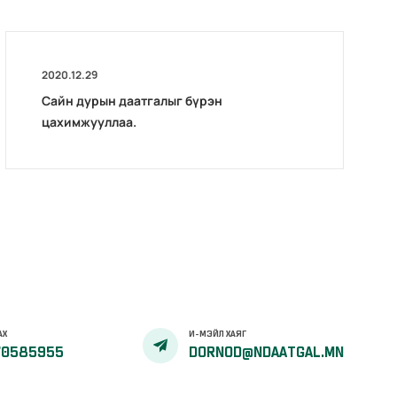
2020.12.29
Сайн дурын даатгалыг бүрэн
цахимжууллаа.
АХ
И-МЭЙЛ ХАЯГ
70585955
DORNOD@NDAATGAL.MN