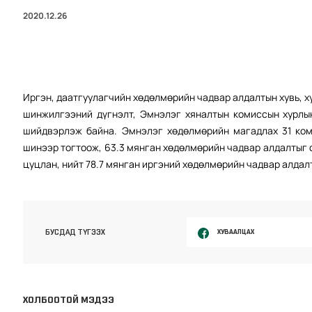
2020.12.26
Иргэн, даатгуулагчийн хөдөлмөрийн чадвар алдалтын хувь, 
шинжилгээний дүгнэлт, Эмнэлэг хяналтын комиссын хурлы
шийдвэрлэж байна. Эмнэлэг хөдөлмөрийн магадлах 31 ком
шинээр тогтоож, 63.3 мянган хөдөлмөрийн чадвар алдалтыг 
цуцлан, нийт 78.7 мянган иргэний хөдөлмөрийн чадвар алда
ХУВААЛЦАХ
БУСДАД ТҮГЭЭХ
ХОЛБООТОЙ МЭДЭЭ