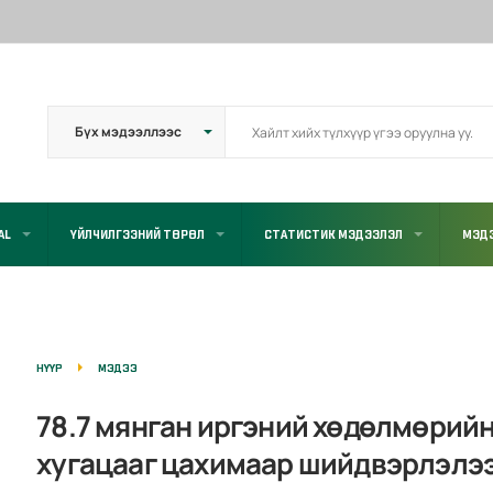
AL
ҮЙЛЧИЛГЭЭНИЙ ТӨРӨЛ
СТАТИСТИК МЭДЭЭЛЭЛ
МЭД
НҮҮР
МЭДЭЭ
78.7 мянган иргэний хөдөлмөрийн
хугацааг цахимаар шийдвэрлэлэ