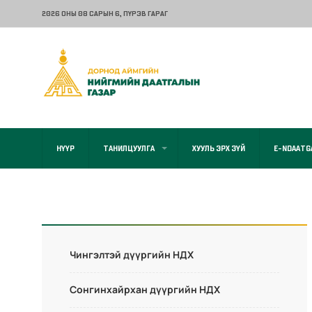
2026 ОНЫ 08 САРЫН 6
, ПҮРЭВ ГАРАГ
НҮҮР
ТАНИЛЦУУЛГА
ХУУЛЬ ЭРХ ЗҮЙ
E-NDAATG
Чингэлтэй дүүргийн НДХ
Сонгинхайрхан дүүргийн НДХ