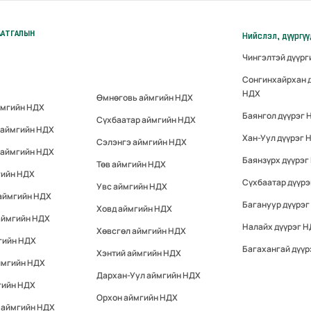
ААТГАЛЫН
Нийслэл, дүүргү
Чингэлтэй дүүр
Сонгинхайрхан 
НДХ
Өмнөговь аймгийн НДХ
ймгийн НДХ
Баянгол дүүрэг 
Сүхбаатар аймгийн НДХ
 аймгийн НДХ
Хан-Уул дүүрэг 
Сэлэнгэ аймгийн НДХ
 аймгийн НДХ
Баянзүрх дүүрэг
Төв аймгийн НДХ
гийн НДХ
Сүхбаатар дүүр
Увс аймгийн НДХ
 аймгийн НДХ
Багануур дүүрэг
Ховд аймгийн НДХ
аймгийн НДХ
Налайх дүүрэг 
Хөвсгөл аймгийн НДХ
гийн НДХ
Багахангай дүүр
Хэнтий аймгийн НДХ
ймгийн НДХ
Дархан-Уул аймгийн НДХ
гийн НДХ
Орхон аймгийн НДХ
 аймгийн НДХ