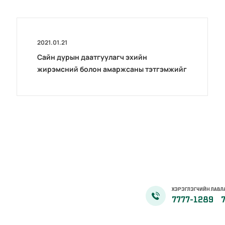
2021.01.21
Сайн дурын даатгуулагч эхийн
жирэмсний болон амаржсаны тэтгэмжийг
100 хувиар олгож эхэллээ
ХЭРЭГЛЭГЧИЙН ЛАВЛ
7777-1289