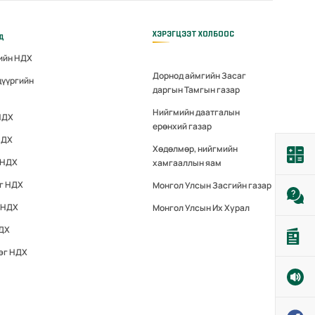
ХЭРЭГЦЭЭТ ХОЛБООС
үд
гийн НДХ
Дорнод аймгийн Засаг
дүүргийн
даргын Тамгын газар
Нийгмийн даатгалын
НДХ
ерөнхий газар
НДХ
Хөдөлмөр, нийгмийн
 НДХ
хамгааллын яам
эг НДХ
Монгол Улсын Засгийн газар
 НДХ
Монгол Улсын Их Хурал
НДХ
эг НДХ