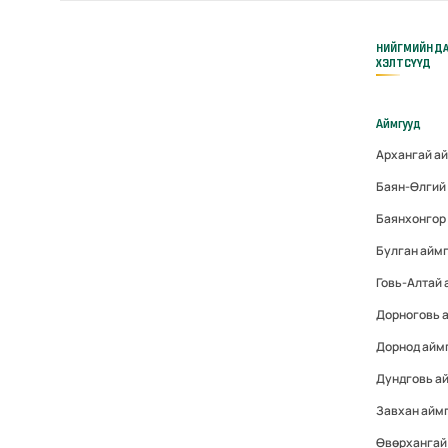
НИЙГМИЙН Д
ХЭЛТСҮҮД
Аймгууд
Архангай а
Баян-Өлгий
Баянхонгор
Булган айм
Говь-Алтай
Дорноговь 
Дорнод айм
Дундговь а
Завхан айм
Өвөрхангай