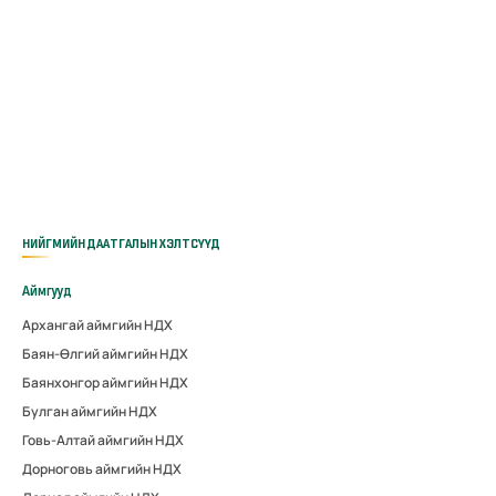
НИЙГМИЙН ДААТГАЛЫН ХЭЛТСҮҮД
Аймгууд
Архангай аймгийн НДХ
Баян-Өлгий аймгийн НДХ
Баянхонгор аймгийн НДХ
Булган аймгийн НДХ
Говь-Алтай аймгийн НДХ
Дорноговь аймгийн НДХ