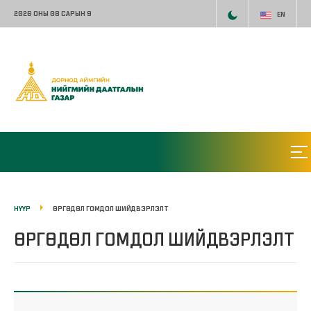
2026 ОНЫ 08 САРЫН 9
EN
НҮҮР
ӨРГӨДӨЛ ГОМДОЛ ШИЙДВЭРЛЭЛТ
ӨРГӨДӨЛ ГОМДОЛ ШИЙДВЭРЛЭЛТ