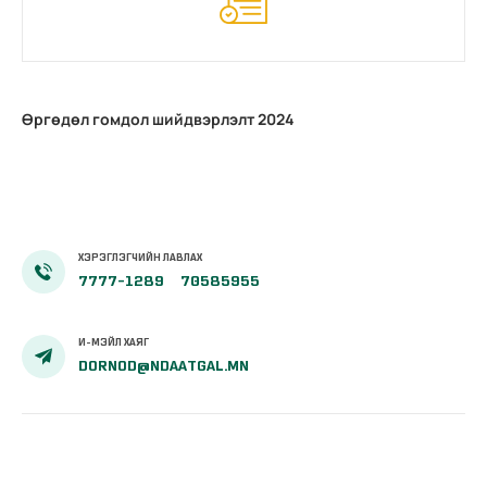
Өргөдөл гомдол шийдвэрлэлт 2024
ХЭРЭГЛЭГЧИЙН ЛАВЛАХ
7777-1289
70585955
И-МЭЙЛ ХАЯГ
DORNOD@NDAATGAL.MN