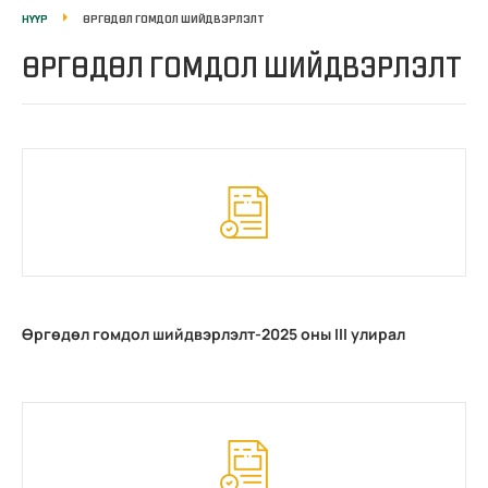
НҮҮР
ӨРГӨДӨЛ ГОМДОЛ ШИЙДВЭРЛЭЛТ
ӨРГӨДӨЛ ГОМДОЛ ШИЙДВЭРЛЭЛТ
Өргөдөл гомдол шийдвэрлэлт-2025 оны III улирал