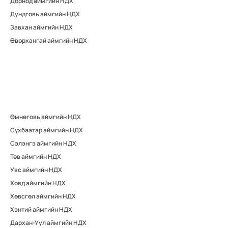
Дорнод аймгийн НДХ
Дундговь аймгийн НДХ
Завхан аймгийн НДХ
Өвөрхангай аймгийн НДХ
Өмнөговь аймгийн НДХ
Сүхбаатар аймгийн НДХ
Сэлэнгэ аймгийн НДХ
Төв аймгийн НДХ
Увс аймгийн НДХ
Ховд аймгийн НДХ
Хөвсгөл аймгийн НДХ
Хэнтий аймгийн НДХ
Дархан-Уул аймгийн НДХ