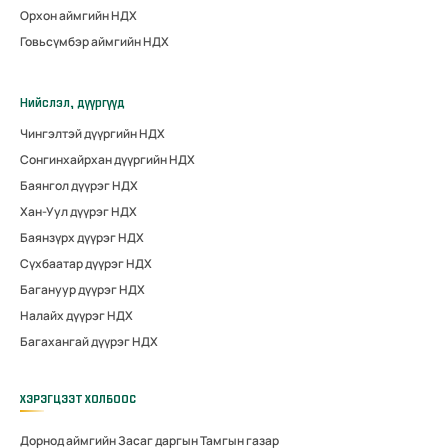
Орхон аймгийн НДХ
Говьсүмбэр аймгийн НДХ
Нийслэл, дүүргүүд
Чингэлтэй дүүргийн НДХ
Сонгинхайрхан дүүргийн НДХ
Баянгол дүүрэг НДХ
Хан-Уул дүүрэг НДХ
Баянзүрх дүүрэг НДХ
Сүхбаатар дүүрэг НДХ
Багануур дүүрэг НДХ
Налайх дүүрэг НДХ
Багахангай дүүрэг НДХ
ХЭРЭГЦЭЭТ ХОЛБООС
Дорнод аймгийн Засаг даргын Тамгын газар