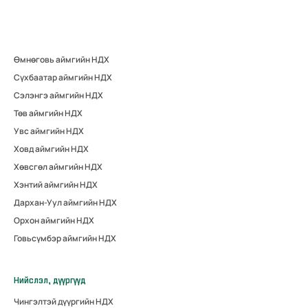
Өмнөговь аймгийн НДХ
Сүхбаатар аймгийн НДХ
Сэлэнгэ аймгийн НДХ
Төв аймгийн НДХ
Увс аймгийн НДХ
Ховд аймгийн НДХ
Хөвсгөл аймгийн НДХ
Хэнтий аймгийн НДХ
Дархан-Уул аймгийн НДХ
Орхон аймгийн НДХ
Говьсүмбэр аймгийн НДХ
Нийслэл, дүүргүүд
Чингэлтэй дүүргийн НДХ