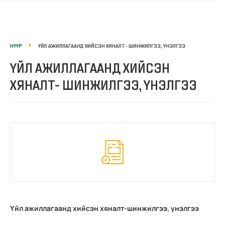
НҮҮР
ҮЙЛ АЖИЛЛАГААНД ХИЙСЭН ХЯНАЛТ- ШИНЖИЛГЭЭ, ҮНЭЛГЭЭ
ҮЙЛ АЖИЛЛАГААНД ХИЙСЭН
ХЯНАЛТ- ШИНЖИЛГЭЭ, ҮНЭЛГЭЭ
Үйл ажиллагаанд хийсэн хяналт-шинжилгээ, үнэлгээ