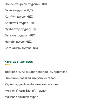
Сонгинхайрхан дүүргийн НДХ
Баянгол дүүрэг НДХ
Хан-Уул дүүрэг НДХ
Баянзүрх дүүрэг НДХ
Сүхбаатар дүүрэг НДХ
Багануур дүүрэг НДХ
Налайх дүүрэг НДХ
Багахангай дүүрэг НДХ
ХЭРЭГЦЭЭТ ХОЛБООС
Дорнод аймгийн Засаг даргын Тамгын газар
Нийгмийн даатгалын ерөнхий газар
Хөдөлмөр, нийгмийн хамгааллын яам
Монгол Улсын Засгийн газар
Монгол Улсын Их Хурал