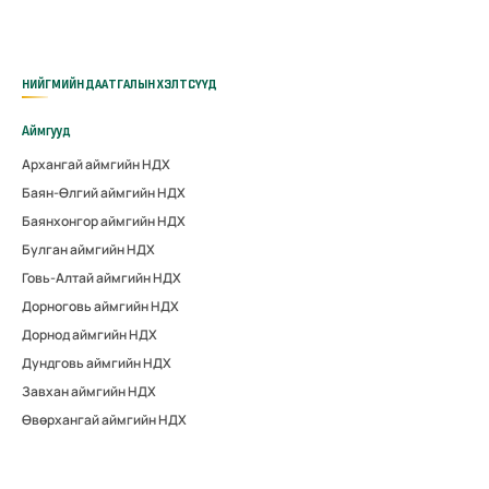
НИЙГМИЙН ДААТГАЛЫН ХЭЛТСҮҮД
Аймгууд
Архангай аймгийн НДХ
Баян-Өлгий аймгийн НДХ
Баянхонгор аймгийн НДХ
Булган аймгийн НДХ
Говь-Алтай аймгийн НДХ
Дорноговь аймгийн НДХ
Дорнод аймгийн НДХ
Дундговь аймгийн НДХ
Завхан аймгийн НДХ
Өвөрхангай аймгийн НДХ