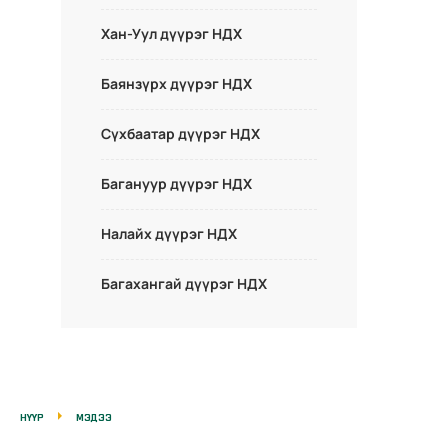
Хан-Уул дүүрэг НДХ
Баянзүрх дүүрэг НДХ
Сүхбаатар дүүрэг НДХ
Багануур дүүрэг НДХ
Налайх дүүрэг НДХ
Багахангай дүүрэг НДХ
НҮҮР
МЭДЭЭ