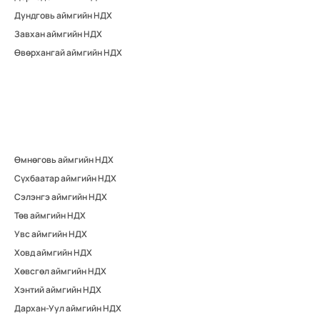
Дундговь аймгийн НДХ
Завхан аймгийн НДХ
Өвөрхангай аймгийн НДХ
Өмнөговь аймгийн НДХ
Сүхбаатар аймгийн НДХ
Сэлэнгэ аймгийн НДХ
Төв аймгийн НДХ
Увс аймгийн НДХ
Ховд аймгийн НДХ
Хөвсгөл аймгийн НДХ
Хэнтий аймгийн НДХ
Дархан-Уул аймгийн НДХ