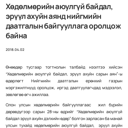
Хөдөлмөрийн аюулгүй байдал,
эрүүл ахуйн аянд нийгмийн
даатгалын байгууллага оролцож
байна
2018.04.02
Өнөөдөр тусгаар тогтнолын талбайд нээлтээ хийсэн
“Хөдөлмөрийн аюулгүй байдал, эрүүл ахуйн сарын аян”-ы
өдөрлөгт Нийгмийн даатгалын ерөнхий газрын
мэргэжилтнүүд оролцож, иргэд даатгуулагчдад мэдээлэл,
зөвлөгөө өгч ажиллаа.
Олон улсын хөдөлмөрийн байгууллагаас жил бүрийн
дөрөвдүгээр сарын 28-ны өдрийг “Хөдөлмөрийн аюулгүй
байдал эрүүл ахуйн дэлхийн өдөр” болгон зарласан ба манай
улсын тухайд хөдөлмөрийн аюулгүй байдал, эрүүл ахуйн