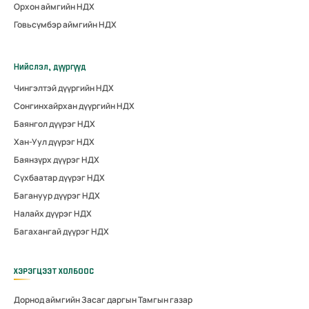
Орхон аймгийн НДХ
Говьсүмбэр аймгийн НДХ
Нийслэл, дүүргүүд
Чингэлтэй дүүргийн НДХ
Сонгинхайрхан дүүргийн НДХ
Баянгол дүүрэг НДХ
Хан-Уул дүүрэг НДХ
Баянзүрх дүүрэг НДХ
Сүхбаатар дүүрэг НДХ
Багануур дүүрэг НДХ
Налайх дүүрэг НДХ
Багахангай дүүрэг НДХ
ХЭРЭГЦЭЭТ ХОЛБООС
Дорнод аймгийн Засаг даргын Тамгын газар