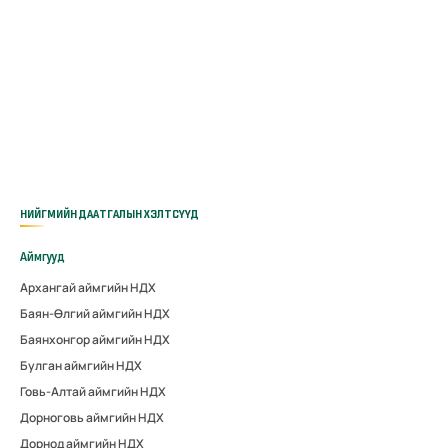
НИЙГМИЙН ДААТГАЛЫН ХЭЛТСҮҮД
Аймгууд
Архангай аймгийн НДХ
Баян-Өлгий аймгийн НДХ
Баянхонгор аймгийн НДХ
Булган аймгийн НДХ
Говь-Алтай аймгийн НДХ
Дорноговь аймгийн НДХ
Дорнод аймгийн НДХ