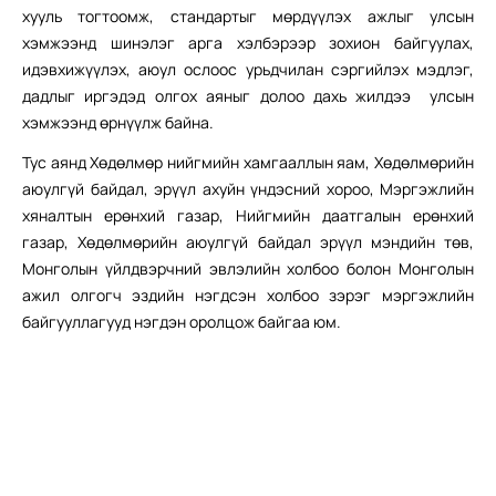
хууль тогтоомж, стандартыг мөрдүүлэх ажлыг улсын
хэмжээнд шинэлэг арга хэлбэрээр зохион байгуулах,
идэвхижүүлэх, аюул ослоос урьдчилан сэргийлэх мэдлэг,
дадлыг иргэдэд олгох аяныг долоо дахь жилдээ улсын
хэмжээнд өрнүүлж байна.
Тус аянд Хөдөлмөр нийгмийн хамгааллын яам, Хөдөлмөрийн
аюулгүй байдал, эрүүл ахуйн үндэсний хороо, Мэргэжлийн
хяналтын ерөнхий газар, Нийгмийн даатгалын ерөнхий
газар, Хөдөлмөрийн аюулгүй байдал эрүүл мэндийн төв,
Монголын үйлдвэрчний эвлэлийн холбоо болон Монголын
ажил олгогч эздийн нэгдсэн холбоо зэрэг мэргэжлийн
байгууллагууд нэгдэн оролцож байгаа юм.