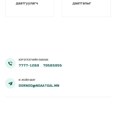
даатгуулагч
даатгалыг
эхийн
бүрэн
жирэмсний
цахимжууллаа.
болон
амаржсаны
тэтгэмжийг
100 хувиар
олгож эхэллээ
ХЭРЭГЛЭГЧИЙН ЛАВЛАХ
7777-1289
70585955
И-МЭЙЛ ХАЯГ
DORNOD@NDAATGAL.MN