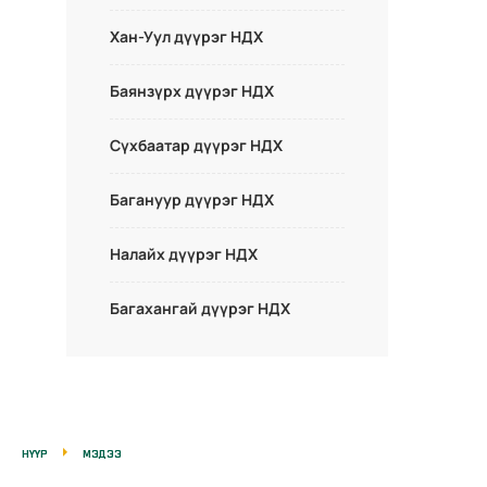
Хан-Уул дүүрэг НДХ
Баянзүрх дүүрэг НДХ
Сүхбаатар дүүрэг НДХ
Багануур дүүрэг НДХ
Налайх дүүрэг НДХ
Багахангай дүүрэг НДХ
НҮҮР
МЭДЭЭ