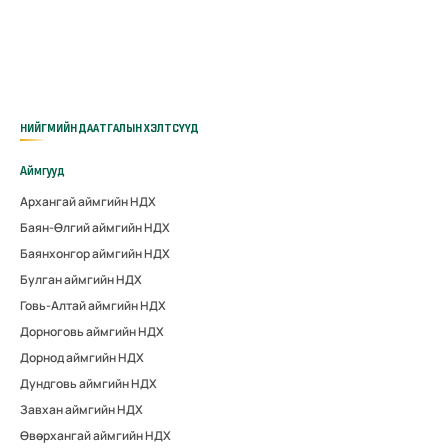
НИЙГМИЙН ДААТГАЛЫН ХЭЛТСҮҮД
Аймгууд
Архангай аймгийн НДХ
Баян-Өлгий аймгийн НДХ
Баянхонгор аймгийн НДХ
Булган аймгийн НДХ
Говь-Алтай аймгийн НДХ
Дорноговь аймгийн НДХ
Дорнод аймгийн НДХ
Дундговь аймгийн НДХ
Завхан аймгийн НДХ
Өвөрхангай аймгийн НДХ