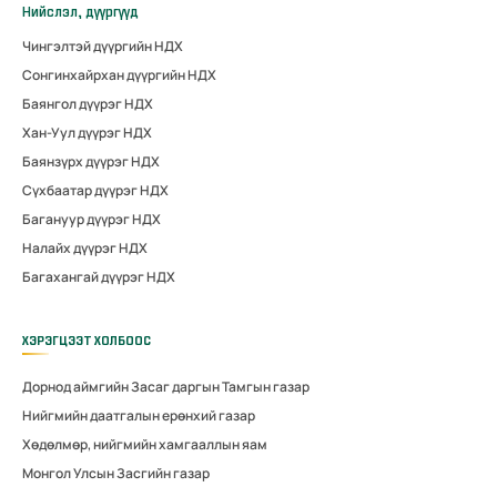
Нийслэл, дүүргүүд
Чингэлтэй дүүргийн НДХ
Сонгинхайрхан дүүргийн НДХ
Баянгол дүүрэг НДХ
Хан-Уул дүүрэг НДХ
Баянзүрх дүүрэг НДХ
Сүхбаатар дүүрэг НДХ
Багануур дүүрэг НДХ
Налайх дүүрэг НДХ
Багахангай дүүрэг НДХ
ХЭРЭГЦЭЭТ ХОЛБООС
Дорнод аймгийн Засаг даргын Тамгын газар
Нийгмийн даатгалын ерөнхий газар
Хөдөлмөр, нийгмийн хамгааллын яам
Монгол Улсын Засгийн газар