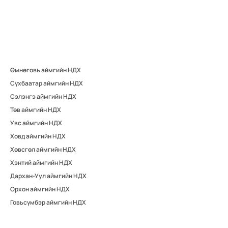
Өмнөговь аймгийн НДХ
Сүхбаатар аймгийн НДХ
Сэлэнгэ аймгийн НДХ
Төв аймгийн НДХ
Увс аймгийн НДХ
Ховд аймгийн НДХ
Хөвсгөл аймгийн НДХ
Хэнтий аймгийн НДХ
Дархан-Уул аймгийн НДХ
Орхон аймгийн НДХ
Говьсүмбэр аймгийн НДХ