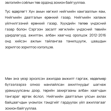
эвлэлийн соёлын төв ордонд зохион байгууллаа.
Тус өдөрлөгт Хүн амын хөгжил нийгмийн хамгааллын яам,
Нийгмийн даатгалын ерөнхий газар, Нийгмийн халамж
үйлчилгээний ерөнхий газар, Хүүхдийн төлөө үндэсний
газар болон Сэргээн засалт хөгжлийн үндэсний төвийн
удирдлагууд, ажилтан, албан хаагчид оролцож 2012-2016
онд хийсэн ажлын тайлангаа танилцуулж, цаашдын
зорилгоо зорилтоо хэлэлцэв.
Мөн энэ үеэр эрхэлсэн ажилдаа амжилт гаргаж, хөдөлмөр
бүтээлээрээ олноо манлайлсан ажилтнуудыг шагнаж
урамшуулсаны дээр, төрийн захиргааны албан хаагчдын
тангараг өргөх ёслол, Нийгмийн даатгалын улсын ахлах
байцаагчдын үнэмлэх тэмдгийг гардуулах үйл ажиллагааг
зохион байгууллаа.