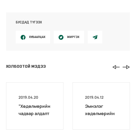
БУСДАД ТҮГЭЭХ
ХУВААЛЦАХ
ЖИРГЭХ
ХОЛБООТОЙ МЭДЭЭ
2019.04.20
2019.04.12
“Хөдөлмөрийн
Эмнэлэг
чадвар алдалт
хөдөлмөрийн
тогтооход
магадлах төв
баримталж буй
комиссоос
эрх зүйн
аудио хурал