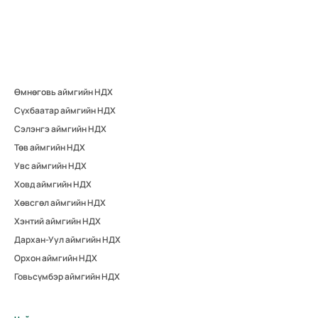
Өмнөговь аймгийн НДХ
Сүхбаатар аймгийн НДХ
Сэлэнгэ аймгийн НДХ
Төв аймгийн НДХ
Увс аймгийн НДХ
Ховд аймгийн НДХ
Хөвсгөл аймгийн НДХ
Хэнтий аймгийн НДХ
Дархан-Уул аймгийн НДХ
Орхон аймгийн НДХ
Говьсүмбэр аймгийн НДХ