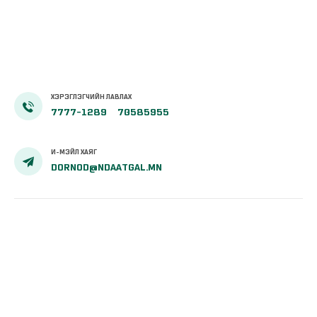
амаржсаны
тэтгэмжийг
100 хувиар
олгож эхэллээ
ХЭРЭГЛЭГЧИЙН ЛАВЛАХ
7777-1289
70585955
И-МЭЙЛ ХАЯГ
DORNOD@NDAATGAL.MN