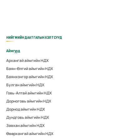
НИЙГМИЙН ДААТГАЛЫН ХЭЛТСҮҮД
Аймгууд
Архангай аймгийн НДХ
Баян-Өлгий аймгийн НДХ
Баянхонгор аймгийн НДХ
Булган аймгийн НДХ
Говь-Алтай аймгийн НДХ
Дорноговь аймгийн НДХ
Дорнод аймгийн НДХ
Дундговь аймгийн НДХ
Завхан аймгийн НДХ
Өвөрхангай аймгийн НДХ