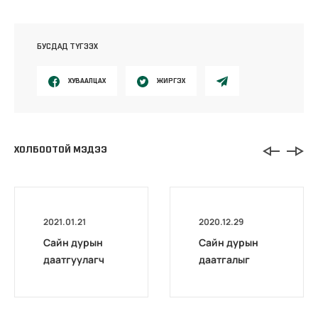
БУСДАД ТҮГЭЭХ
ХУВААЛЦАХ
ЖИРГЭХ
ХОЛБООТОЙ МЭДЭЭ
2021.01.21
2020.12.29
Сайн дурын
Сайн дурын
даатгуулагч
даатгалыг
эхийн
бүрэн
жирэмсний
цахимжууллаа.
болон