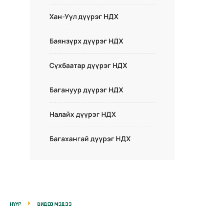
Хан-Уул дүүрэг НДХ
Баянзүрх дүүрэг НДХ
Сүхбаатар дүүрэг НДХ
Багануур дүүрэг НДХ
Налайх дүүрэг НДХ
Багахангай дүүрэг НДХ
НҮҮР
ВИДЕО МЭДЭЭ