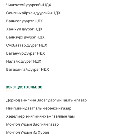
Чингэлтэй дүүргийн НДХ
Сонгинхайрхан дүүргийн НДХ
Баянгол дүүрэг НДХ
Хан-Уул дүүрэг НДХ
Баянзүрх дүүрэг НДХ
Сүхбаатар дүүрэг НДХ
Багануур дүүрэг НДХ
Налайх дүүрэг НДХ
Багахангай дүүрэг НДХ
ХЭРЭГЦЭЭТ ХОЛБООС
Дорнод аймгийн Засаг даргын Тамгын газар
Нийгмийн даатгалын ерөнхий газар
Хөдөлмөр, нийгмийн хамгааллын яам
Монгол Улсын Засгийн газар
Монгол Улсын Их Хурал