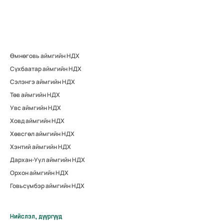
Өмнөговь аймгийн НДХ
Сүхбаатар аймгийн НДХ
Сэлэнгэ аймгийн НДХ
Төв аймгийн НДХ
Увс аймгийн НДХ
Ховд аймгийн НДХ
Хөвсгөл аймгийн НДХ
Хэнтий аймгийн НДХ
Дархан-Уул аймгийн НДХ
Орхон аймгийн НДХ
Говьсүмбэр аймгийн НДХ
Нийслэл, дүүргүүд