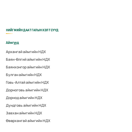
НИЙГМИЙН ДААТГАЛЫН ХЭЛТСҮҮД
Аймгууд
Архангай аймгийн НДХ
Баян-Өлгий аймгийн НДХ
Баянхонгор аймгийн НДХ
Булган аймгийн НДХ
Говь-Алтай аймгийн НДХ
Дорноговь аймгийн НДХ
Дорнод аймгийн НДХ
Дундговь аймгийн НДХ
Завхан аймгийн НДХ
Өвөрхангай аймгийн НДХ