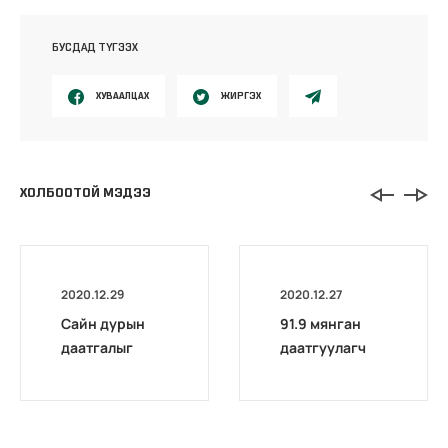
БУСДАД ТҮГЭЭХ
ХУВААЛЦАХ
ЖИРГЭХ
ХОЛБООТОЙ МЭДЭЭ
2020.12.29
2020.12.27
Сайн дурын
91.9 мянган
даатгалыг
даатгуулагч
бүрэн
нийгмийн
цахимжууллаа.
даатгалын
лавлагаагаа
цахимаар