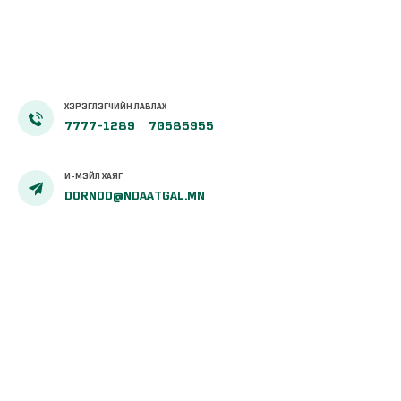
авчээ
ХЭРЭГЛЭГЧИЙН ЛАВЛАХ
7777-1289
70585955
И-МЭЙЛ ХАЯГ
DORNOD@NDAATGAL.MN