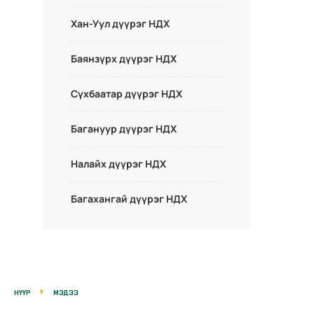
Хан-Уул дүүрэг НДХ
Баянзүрх дүүрэг НДХ
Сүхбаатар дүүрэг НДХ
Багануур дүүрэг НДХ
Налайх дүүрэг НДХ
Багахангай дүүрэг НДХ
НҮҮР
МЭДЭЭ