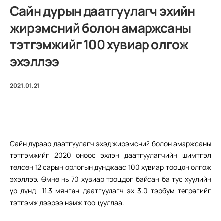
Сайн дурын даатгуулагч эхийн
жирэмсний болон амаржсаны
тэтгэмжийг 100 хувиар олгож
эхэллээ
2021.01.21
Сайн дураар даатгуулагч эхэд жирэмсний болон амаржсаны
тэтгэмжийг 2020 оноос эхлэн даатгуулагчийн шимтгэл
төлсөн 12 сарын орлогын дунджаас 100 хувиар тооцон олгож
эхэллээ. Өмнө нь 70 хувиар тооцдог байсан ба тус хуулийн
үр дүнд 11.3 мянган даатгуулагч эх 3.0 тэрбум төгрөгийг
тэтгэмж дээрээ нэмж тооцууллаа.