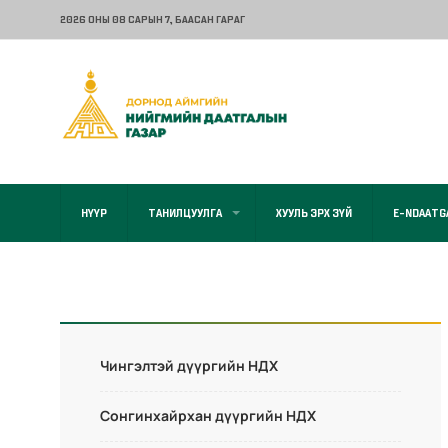
2026 ОНЫ 08 САРЫН 7
, БААСАН ГАРАГ
НҮҮР
ТАНИЛЦУУЛГА
ХУУЛЬ ЭРХ ЗҮЙ
E-NDAATG
Чингэлтэй дүүргийн НДХ
Сонгинхайрхан дүүргийн НДХ