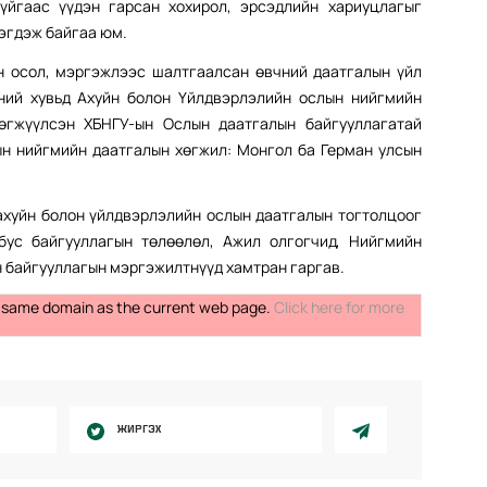
гүйгаас үүдэн гарсан хохирол, эрсэдлийн хариуцлагыг
лэгдэж байгаа юм.
н осол, мэргэжлээс шалтгаалсан өвчний даатгалын үйл
ний хувьд Ахуйн болон Үйлдвэрлэлийн ослын нийгмийн
хөгжүүлсэн ХБНГУ-ын Ослын даатгалын байгууллагатай
ын нийгмийн даатгалын хөгжил: Монгол ба Герман улсын
ахуйн болон үйлдвэрлэлийн ослын даатгалын тогтолцоог
бус байгууллагын төлөөлөл, Ажил олгогчид, Нийгмийн
н байгууллагын мэргэжилтнүүд хамтран гаргав.
the same domain as the current web page.
Click here for more
ЖИРГЭХ