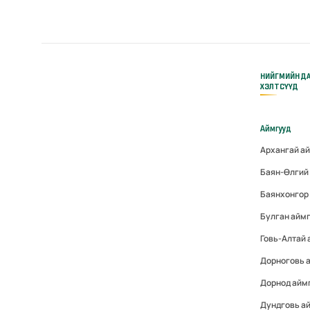
НИЙГМИЙН Д
ХЭЛТСҮҮД
Аймгууд
Архангай а
Баян-Өлгий
Баянхонгор
Булган айм
Говь-Алтай
Дорноговь 
Дорнод айм
Дундговь а