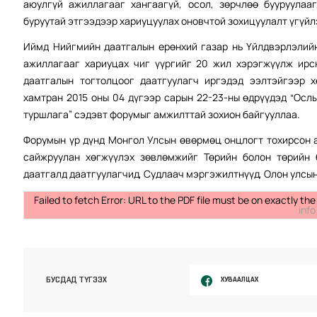
аюулгүй ажиллагааг хангаагүй, осол, зөрчлөө бууруулаа
буруутай этгээдээр хариуцуулах оновчтой зохицуулалт үгүй
Иймд Нийгмийн даатгалын ерөнхий газар нь Үйлдвэрлэлий
ажиллагааг хариуцах чиг үүргийг 20 жил хэрэгжүүлж ирс
даатгалын тогтолцоог даатгуулагч иргэдэд ээлтэйгээр 
хамтран 2015 оны 04 дүгээр сарын 22-23-ны өдрүүдэд “Осл
туршлага” сэдэвт форумыг амжилттай зохион байгууллаа.
Форумын үр дүнд Монгол Улсын өвөрмөц онцлогт тохирсон 
сайжруулан хөгжүүлэх зөвлөмжийг Төрийн болон төрийн 
даатгалд даатгуулагчид, Судлаач мэргэжилтнүүд, Олон улсы
Failed to fetch Error: URL to the PDF file must be on exactly 
info
ХУВААЛЦАХ
БУСДАД ТҮГЭЭХ