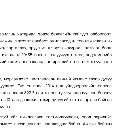
рилгын материал, эрдэс баялагийн хайгуул, олборлолт,
 хөгжиж, эдгээрт салбарт ажиллагсдын тоо нэмэгдсэн нь
 чадвар алдах, эрүүл мэндээрээ хохирох шалтгаан болж
д ихэвчлэн 19-35 насны залуучууд өртөж, хөдөлмөрийн
мийн хамгаалал шаардсан иргэдийн тоог нэмэгдүүлсээр
л, мэргэжлээс шалтгаалсан өвчний улмаас тахир дутуу
цуулжээ. Тус сангаас 2014 онд үйлдвэрлэлийн ослоос
ээх зардалд 822.3 сая төгрөг тус тус зарцуулсан боловч
ь нь 10-аас дээш жил тахир дутуугийн тэтгэвэр авч байгаа
чилнэ.
лгүй үйл ажиллагааг тогтмолжуулсан, осол зөрчлийг
дэмжсэн зохицуулалт шаардагдаж байна. Ажлын байрны