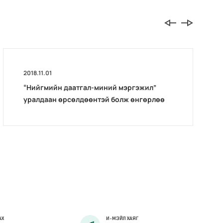
2018.11.01
“Нийгмийн даатгал-миний мэргэжил”
уралдаан өрсөлдөөнтэй болж өнгөрлөө
АХ
И-МЭЙЛ ХАЯГ