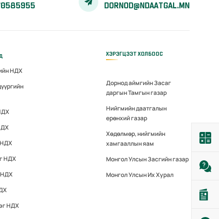
70585955
DORNOD@NDAATGAL.MN
ХЭРЭГЦЭЭТ ХОЛБООС
үд
гийн НДХ
Дорнод аймгийн Засаг
дүүргийн
даргын Тамгын газар
Нийгмийн даатгалын
НДХ
ерөнхий газар
НДХ
Хөдөлмөр, нийгмийн
 НДХ
хамгааллын яам
эг НДХ
Монгол Улсын Засгийн газар
 НДХ
Монгол Улсын Их Хурал
НДХ
эг НДХ