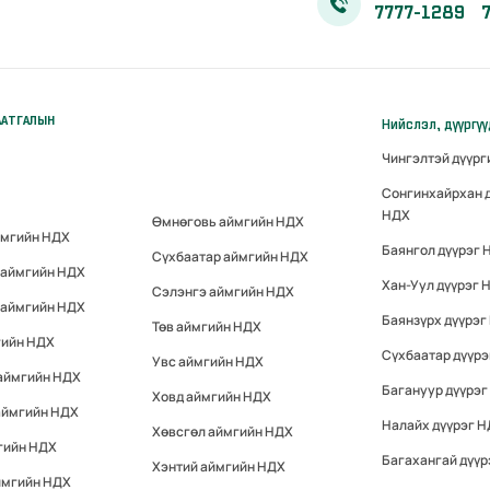
7777-1289
ААТГАЛЫН
Нийслэл, дүүргү
Чингэлтэй дүүр
Сонгинхайрхан 
НДХ
Өмнөговь аймгийн НДХ
ймгийн НДХ
Баянгол дүүрэг 
Сүхбаатар аймгийн НДХ
 аймгийн НДХ
Хан-Уул дүүрэг 
Сэлэнгэ аймгийн НДХ
 аймгийн НДХ
Баянзүрх дүүрэг
Төв аймгийн НДХ
гийн НДХ
Сүхбаатар дүүр
Увс аймгийн НДХ
 аймгийн НДХ
Багануур дүүрэг
Ховд аймгийн НДХ
аймгийн НДХ
Налайх дүүрэг 
Хөвсгөл аймгийн НДХ
гийн НДХ
Багахангай дүүр
Хэнтий аймгийн НДХ
ймгийн НДХ