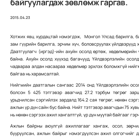
байгуулагдаж зөвлөмж гаргав.
2015.04.23
Хотжих явц хурдацтай нэмэгдэж, Монгол Улсад барилга, ба
зам гүүрийн барилга, эрчим хүч, боловсруулах үйлдвэрүүд
Даатгуулагч (иргэд)-ийн ахуйн осолд өртөж, хөдөлмөрийн
байна. Ахуйн осолд хүүхэд багачууд, Үйлдвэрлэлийн осол
чадвараа алдан насаараа хөдөлмөр эрхлэх боломжгүй нийг
байгаа нь харамсалтай.
Нийгмийн даатгалын сангаас 2014 онд Үйлдвэрлэлийн осо
болсон 5 425 тэтгэвэр авагчид 27.2 тэрбум төгрөг зар
урьдчилсан сэргийлэх зардалд 164.2 сая төгрөг, нөхөн сэрг
ажлын үр дүн сайн бус байна. Нийт тэтгэвэр авагчдын 75 хув
нь нөхөн сэргээх ажил хангалтгүй, үр дүн муутай байгааг гэр
Ажлын байрны аюулгүй ажиллагааг хангаж, осол, зөрчи
бууруулсан, ажлын байрыг нэмэгдүүлсэн ажил олгогчийг 