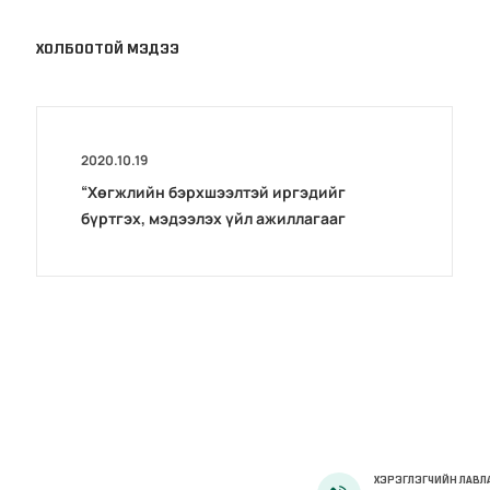
ХОЛБООТОЙ МЭДЭЭ
2020.10.19
“Хөгжлийн бэрхшээлтэй иргэдийг
бүртгэх, мэдээлэх үйл ажиллагааг
боловсронгуй болгох нь”сэдэвт
хэлэлцүүлэг зохион байгуулав
ХЭРЭГЛЭГЧИЙН ЛАВЛ