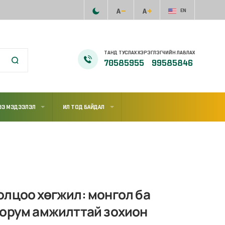
EN
ТАНД ТУСЛАХ ХЭРЭГЛЭГЧИЙН ЛАВЛАХ
70585955
99585846
ЭЭ МЭДЭЭЛЭЛ
ИЛ ТОД БАЙДАЛ
олцоо хөгжил: монгол ба
форум амжилттай зохион