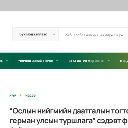
AL
ҮЙЛЧИЛГЭЭНИЙ ТӨРӨЛ
СТАТИСТИК МЭДЭЭЛЭЛ
МЭД
НҮҮР
МЭДЭЭ
“Ослын нийгмийн даатгалын тогт
герман улсын туршлага” сэдэвт 