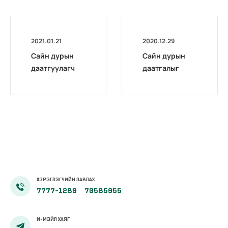
2021.01.21
2020.12.29
Сайн дурын
Сайн дурын
даатгуулагч
даатгалыг
эхийн
бүрэн
жирэмсний
цахимжууллаа.
болон
амаржсаны
тэтгэмжийг
100 хувиар
олгож эхэллээ
ХЭРЭГЛЭГЧИЙН ЛАВЛАХ
7777-1289
70585955
И-МЭЙЛ ХАЯГ