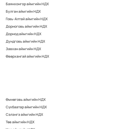
Баянхонгор аймгийн НДХ
Булган аймгийн НДХ
Говь-Алтай аймгийн НДХ
Дорноговь аймгийн НДХ
Дорнод аймгийн НДХ
Дундговь аймгийн НДХ
Завхан аймгийн НДХ
Өвөрхангай аймгийн НДХ
Өмнөговь аймгийн НДХ
Сүхбаатар аймгийн НДХ
Сэлэнгэ аймгийн НДХ
Төв аймгийн НДХ