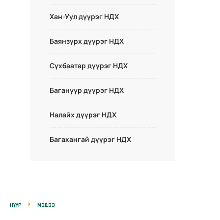
Хан-Уул дүүрэг НДХ
Баянзүрх дүүрэг НДХ
Сүхбаатар дүүрэг НДХ
Багануур дүүрэг НДХ
Налайх дүүрэг НДХ
Багахангай дүүрэг НДХ
НҮҮР
МЭДЭЭ