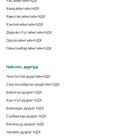
Увс аймгийн НДХ
Ховд аймгийн НДХ
Хөвсгөл аймгийн НДХ
Хэнтий аймгийн НДХ
Дархан-Уул аймгийн НДХ
Орхон аймгийн НДХ
Говьсүмбэр аймгийн НДХ
Нийслэл, дүүргүүд
Чингэлтэй дүүргийн НДХ
Сонгинхайрхан дүүргийн НДХ
Баянгол дүүрэг НДХ
Хан-Уул дүүрэг НДХ
Баянзүрх дүүрэг НДХ
Сүхбаатар дүүрэг НДХ
Багануур дүүрэг НДХ
Налайх дүүрэг НДХ