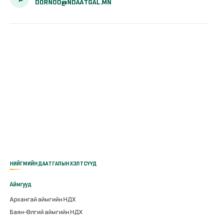
DORNOD@NDAATGAL.MN
НИЙГМИЙН ДААТГАЛЫН ХЭЛТСҮҮД
Аймгууд
Архангай аймгийн НДХ
Баян-Өлгий аймгийн НДХ