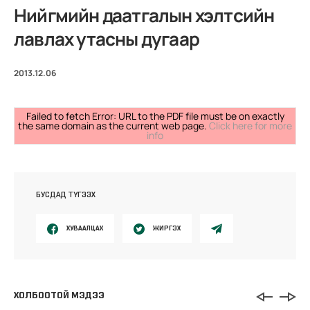
Нийгмийн даатгалын хэлтсийн
лавлах утасны дугаар
2013.12.06
Failed to fetch Error: URL to the PDF file must be on exactly
the same domain as the current web page.
Click here for more
info
БУСДАД ТҮГЭЭХ
ХУВААЛЦАХ
ЖИРГЭХ
ХОЛБООТОЙ МЭДЭЭ