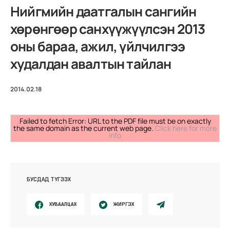
Нийгмийн даатгалын сангийн
хөрөнгөөр санхүүжүүлсэн 2013
оны бараа, ажил, үйлчилгээ
худалдан авалтын тайлан
2014.02.18
Failed to fetch Error: URL to the PDF file must be on exactly
the same domain as the current web page.
Click here for more
info
БУСДАД ТҮГЭЭХ
ХУВААЛЦАХ
ЖИРГЭХ