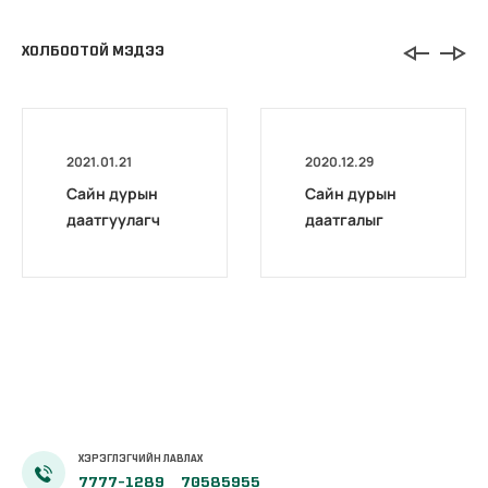
ХОЛБООТОЙ МЭДЭЭ
2021.01.21
2020.12.29
Сайн дурын
Сайн дурын
даатгуулагч
даатгалыг
эхийн
бүрэн
жирэмсний
цахимжууллаа.
болон
амаржсаны
тэтгэмжийг
100 хувиар
олгож эхэллээ
ХЭРЭГЛЭГЧИЙН ЛАВЛАХ
7777-1289
70585955