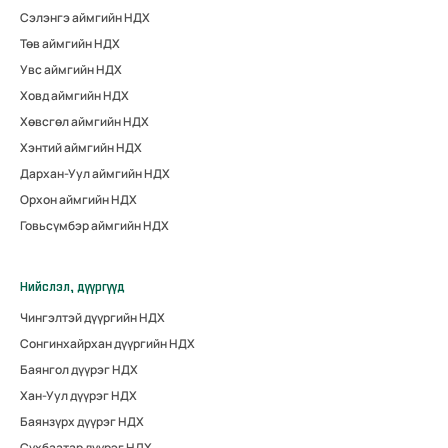
Сэлэнгэ аймгийн НДХ
Төв аймгийн НДХ
Увс аймгийн НДХ
Ховд аймгийн НДХ
Хөвсгөл аймгийн НДХ
Хэнтий аймгийн НДХ
Дархан-Уул аймгийн НДХ
Орхон аймгийн НДХ
Говьсүмбэр аймгийн НДХ
Нийслэл, дүүргүүд
Чингэлтэй дүүргийн НДХ
Сонгинхайрхан дүүргийн НДХ
Баянгол дүүрэг НДХ
Хан-Уул дүүрэг НДХ
Баянзүрх дүүрэг НДХ
Сүхбаатар дүүрэг НДХ