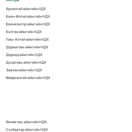
Архангай аймгийн НДХ
Баян-Өлгий аймгийн НДХ
Баянхонгор аймгийн НДХ
Булган аймгийн НДХ
Говь-Алтай аймгийн НДХ
Дорноговь аймгийн НДХ
Дорнод аймгийн НДХ
Дундговь аймгийн НДХ
Завхан аймгийн НДХ
Өвөрхангай аймгийн НДХ
Өмнөговь аймгийн НДХ
Сүхбаатар аймгийн НДХ