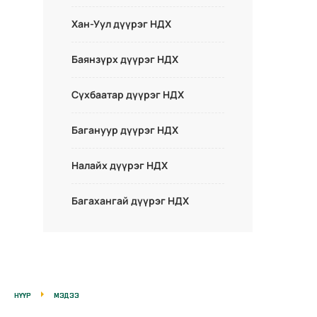
Хан-Уул дүүрэг НДХ
Баянзүрх дүүрэг НДХ
Сүхбаатар дүүрэг НДХ
Багануур дүүрэг НДХ
Налайх дүүрэг НДХ
Багахангай дүүрэг НДХ
НҮҮР
МЭДЭЭ