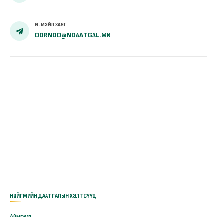
И-МЭЙЛ ХАЯГ
DORNOD@NDAATGAL.MN
НИЙГМИЙН ДААТГАЛЫН ХЭЛТСҮҮД
Аймгууд