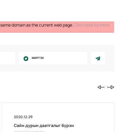
the same domain as the current web page.
Click here for more
ЖИРГЭХ
2020.12.29
Сайн дурын даатгалыг бүрэн