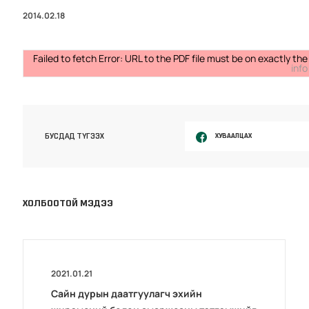
2014.02.18
Failed to fetch Error: URL to the PDF file must be on exactly 
info
ХУВААЛЦАХ
БУСДАД ТҮГЭЭХ
ХОЛБООТОЙ МЭДЭЭ
2021.01.21
Сайн дурын даатгуулагч эхийн