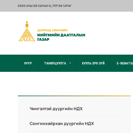
2026 ОНЫ 08 САРЫН 6
, ПҮРЭВ ГАРАГ
НҮҮР
ТАНИЛЦУУЛГА
ХУУЛЬ ЭРХ ЗҮЙ
E-NDAATG
Чингэлтэй дүүргийн НДХ
Сонгинхайрхан дүүргийн НДХ