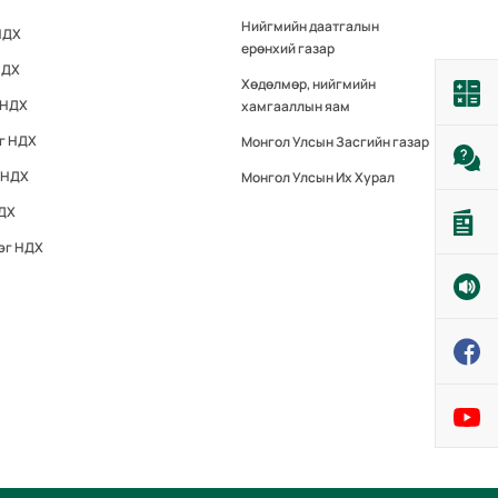
Нийгмийн даатгалын
НДХ
ерөнхий газар
НДХ
Хөдөлмөр, нийгмийн
 НДХ
хамгааллын яам
эг НДХ
Монгол Улсын Засгийн газар
 НДХ
Монгол Улсын Их Хурал
НДХ
эг НДХ