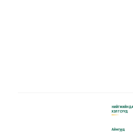
НИЙГМИЙН Д
ХЭЛТСҮҮД
Аймгууд