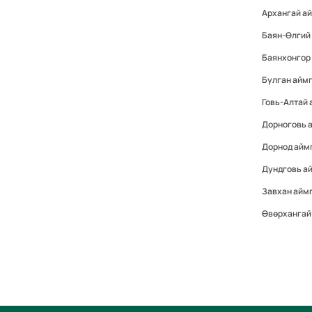
Архангай а
Баян-Өлгий
Баянхонгор
Булган айм
Говь-Алтай
Дорноговь 
Дорнод айм
Дундговь а
Завхан айм
Өвөрхангай