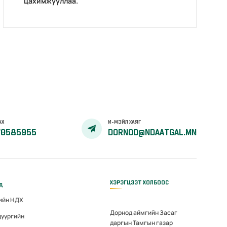
цахимжууллаа.
АХ
И-МЭЙЛ ХАЯГ
70585955
DORNOD@NDAATGAL.MN
ХЭРЭГЦЭЭТ ХОЛБООС
үд
гийн НДХ
Дорнод аймгийн Засаг
дүүргийн
даргын Тамгын газар