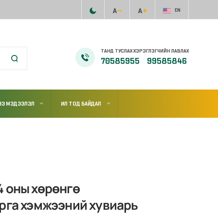
EN
ТАНД ТУСЛАХ ХЭРЭГЛЭГЧИЙН ЛАВЛАХ
70585955
99585846
ЭЭ МЭДЭЭЛЭЛ
ИЛ ТОД БАЙДАЛ
4 оны хөрөнгө
арга хэмжээний хувиарь