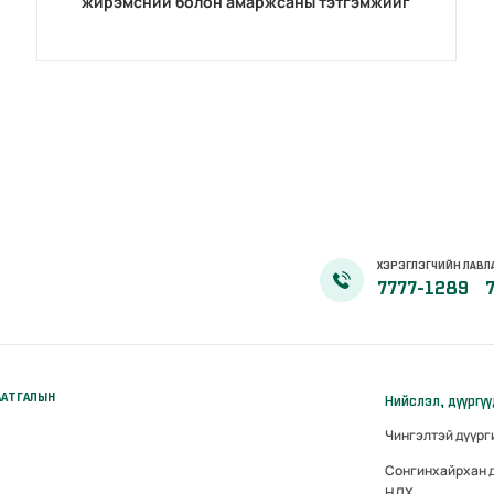
жирэмсний болон амаржсаны тэтгэмжийг
100 хувиар олгож эхэллээ
ХЭРЭГЛЭГЧИЙН ЛАВЛ
7777-1289
ААТГАЛЫН
Нийслэл, дүүргү
Чингэлтэй дүүр
Сонгинхайрхан 
НДХ