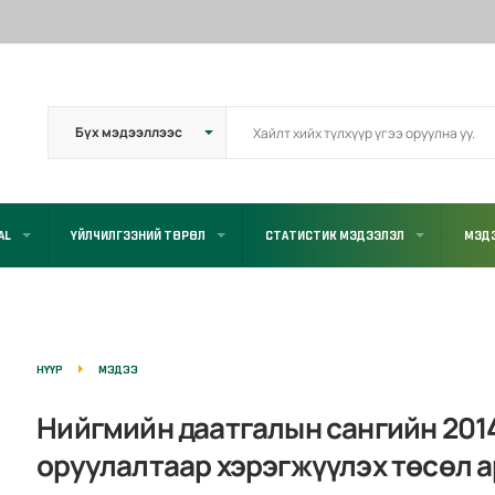
AL
ҮЙЛЧИЛГЭЭНИЙ ТӨРӨЛ
СТАТИСТИК МЭДЭЭЛЭЛ
МЭД
НҮҮР
МЭДЭЭ
Нийгмийн даатгалын сангийн 201
оруулалтаар хэрэгжүүлэх төсөл 