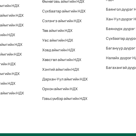
Өмнөговь аймгийн НДХ
ймгийн НДХ
Баянгол дүүрэг 
Сүхбаатар аймгийн НДХ
 аймгийн НДХ
Хан-Уул дүүрэг 
Сэлэнгэ аймгийн НДХ
 аймгийн НДХ
Баянзүрх дүүрэг
Төв аймгийн НДХ
гийн НДХ
Сүхбаатар дүүр
Увс аймгийн НДХ
 аймгийн НДХ
Багануур дүүрэг
Ховд аймгийн НДХ
аймгийн НДХ
Налайх дүүрэг 
Хөвсгөл аймгийн НДХ
гийн НДХ
Багахангай дүүр
Хэнтий аймгийн НДХ
ймгийн НДХ
Дархан-Уул аймгийн НДХ
гийн НДХ
Орхон аймгийн НДХ
 аймгийн НДХ
Говьсүмбэр аймгийн НДХ