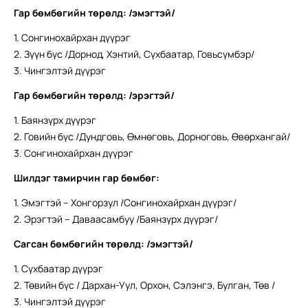
Гар бөмбөгийн төрөлд: /эмэгтэй/
1. Сонгинохайрхан дүүрэг
2. Зүүн бүс /Дорнод, Хэнтий, Сүхбаатар, Говьсүмбэр/
3. Чингэлтэй дүүрэг
Гар бөмбөгийн төрөлд: /эрэгтэй/
1. Баянзүрх дүүрэг
2. Говийн бүс /Дундговь, Өмнөговь, Дорноговь, Өвөрхангай/
3. Сонгинохайрхан дүүрэг
Шилдэг тамирчин гар бөмбөг:
1. Эмэгтэй – Хонгорзул /Сонгинохайрхан дүүрэг/
2. Эрэгтэй – Даваасамбуу /Баянзүрх дүүрэг/
Сагсан бөмбөгийн төрөлд: /эмэгтэй/
1. Сүхбаатар дүүрэг
2. Төвийн бүс / Дархан-Уул, Орхон, Сэлэнгэ, Булган, Төв /
3. Чингэлтэй дүүрэг