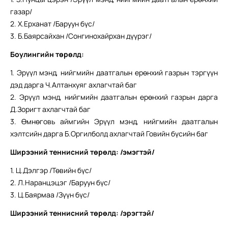
газар/
2. Х.Ерханат /Баруун бүс/
3. Б.Баярсайхан /Сонгинохайрхан дүүрэг/
Боулингийн төрөлд
:
1. Эрүүл мэнд, нийгмийн даатгалын ерөнхий газрын тэргүүн
дэд дарга Ч.Алтанхуяг ахлагчтай баг
2. Эрүүл мэнд, нийгмийн даатгалын ерөнхий газрын дарга
Д.Зоригт ахлагчтай баг
3. Өмнөговь аймгийн Эрүүл мэнд, нийгмийн даатгалын
хэлтсийн дарга Б.Оргилболд ахлагчтай Говийн бүсийн баг
Ширээний теннисний төрөлд: /эмэгтэй/
1. Ц.Дэлгэр /Төвийн бүс/
2. Л.Наранцэцэг /Баруун бүс/
3. Ц.Баярмаа /Зүүн бүс/
Ширээний теннисний төрөлд: /эрэгтэй/