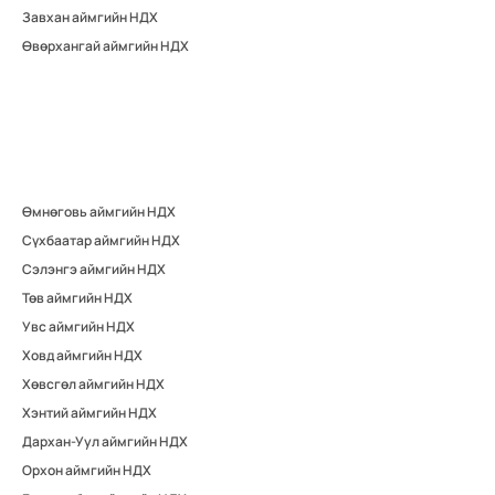
Завхан аймгийн НДХ
Өвөрхангай аймгийн НДХ
Өмнөговь аймгийн НДХ
Сүхбаатар аймгийн НДХ
Сэлэнгэ аймгийн НДХ
Төв аймгийн НДХ
Увс аймгийн НДХ
Ховд аймгийн НДХ
Хөвсгөл аймгийн НДХ
Хэнтий аймгийн НДХ
Дархан-Уул аймгийн НДХ
Орхон аймгийн НДХ