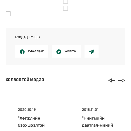
БУСДАД ТҮГЭЭХ
ХУВААЛЦАХ
ЖИРГЭХ
ХОЛБООТОЙ МЭДЭЭ
2020.10.19
2018.11.01
“Хөгжлийн
“Нийгмийн
бэрхшээлтэй
даатгал-миний