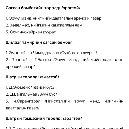
Сагсан бөмбөгийн төрөлд: /эрэгтэй/
1. Эрүүл мэнд, нийгмийн даатгалын ерөнхий газар
2. Хөдөлмөр, нийгмийн хамгааллын яам
3. Сонгинохайрхан дүүрэг
Шилдэг тамирчин сагсан бөмбөг:
1. Эмэгтэй – н.Чимэддолгор /Сүхбаатар дүүрэг/
2. Эрэгтэй – Г.Баттөр /Эрүүл мэнд, нийгмийн даатгалын
ерөнхий газар/
Шатрын төрөлд:
/эмэгтэй/
1. Д.Энхмөнх /Төвийн бүс/
2. Д.Байгальмаа /Зүүн бүс/
3. н.Сарангэрэл /Нийслэлийн эрүүл мэнд, нийгмийн
даатгалын газар/
Шатрын тэмцээний төрөлд
: /эрэгтэй/
1. З.Пунцагцэрэн /Эрүүл мэнд, нийгмийн даатгалын ерөнхий