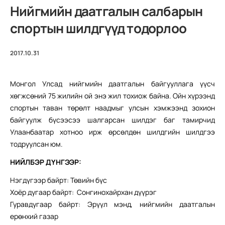
Нийгмийн даатгалын салбарын
спортын шилдгүүд тодорлоо
2017.10.31
Монгол Улсад нийгмийн даатгалын байгууллага үүсч
хөгжсөний 75 жилийн ой энэ жил тохиож байна. Ойн хүрээнд
спортын таван төрөлт наадмыг улсын хэмжээнд зохион
байгуулж бүсээсээ шалгарсан шилдэг баг тамирчид
Улаанбаатар хотноо ирж өрсөлдөн шилдгийн шилдгээ
тодруулсан юм.
НИЙЛБЭР ДҮНГЭЭР:
Нэгдүгээр байрт: Төвийн бүс
Хоёр дугаар байрт: Сонгинохайрхан дүүрэг
Гуравдугаар байрт: Эрүүл мэнд, нийгмийн даатгалын
ерөнхий газар