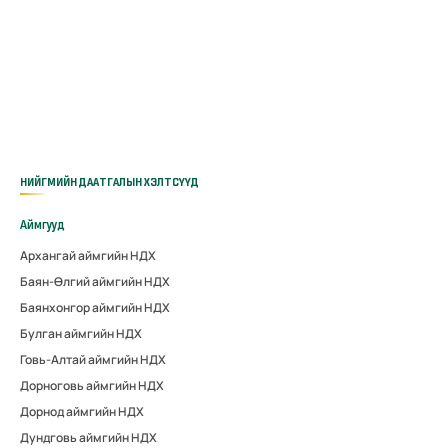
НИЙГМИЙН ДААТГАЛЫН ХЭЛТСҮҮД
Аймгууд
Архангай аймгийн НДХ
Баян-Өлгий аймгийн НДХ
Баянхонгор аймгийн НДХ
Булган аймгийн НДХ
Говь-Алтай аймгийн НДХ
Дорноговь аймгийн НДХ
Дорнод аймгийн НДХ
Дундговь аймгийн НДХ