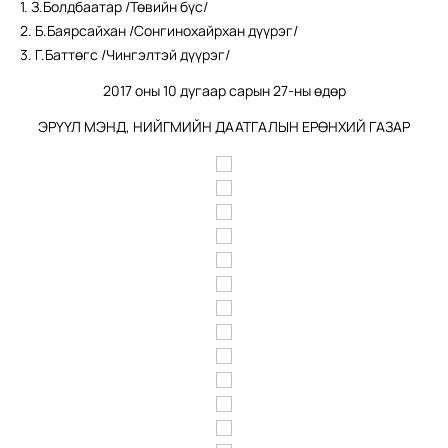
1. З.Болдбаатар /Төвийн бүс/
2. Б.Баярсайхан /Сонгинохайрхан дүүрэг/
3. Г.Баттөгс /Чингэлтэй дүүрэг/
2017 оны 10 дугаар сарын 27-ны өдөр
ЭРҮҮЛ МЭНД, НИЙГМИЙН ДААТГАЛЫН ЕРӨНХИЙ ГАЗАР