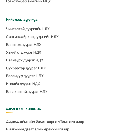
Говьсүмбэр аймгийн НДХ
Нийслэл, дүүргүүд
Чингэлтэй дүүргийн НДХ
Сонгинхайрхан дүүргийн НДХ
Баянгол дүүрэг НДХ
Хан-Уул дүүрэг НДХ
Баянзүрх дүүрэг НДХ
Сүхбаатар дүүрэг НДХ
Багануур дүүрэг НДХ
Налайх дүүрэг НДХ
Багахангай дүүрэг НДХ
ХЭРЭГЦЭЭТ ХОЛБООС
Дорнод аймгийн Засаг даргын Тамгын газар
Нийгмийн даатгалын ерөнхий газар