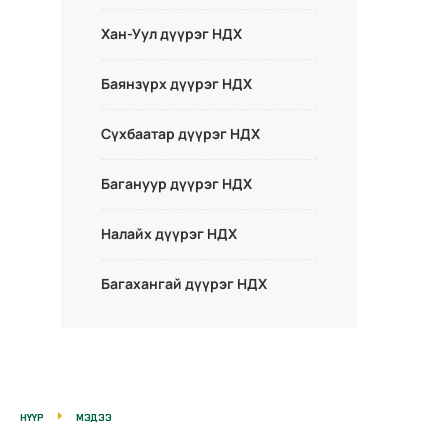
Хан-Уул дүүрэг НДХ
Баянзүрх дүүрэг НДХ
Сүхбаатар дүүрэг НДХ
Багануур дүүрэг НДХ
Налайх дүүрэг НДХ
Багахангай дүүрэг НДХ
НҮҮР
МЭДЭЭ