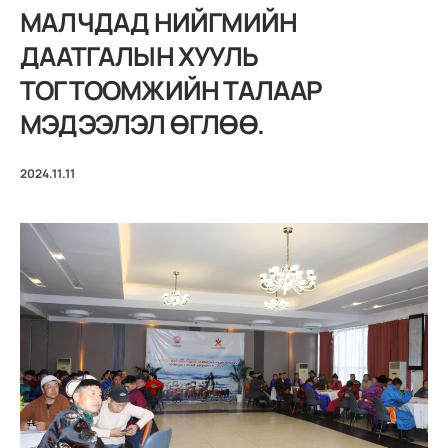
МАЛЧДАД НИЙГМИЙН
ДААТГАЛЫН ХУУЛЬ
ТОГТООМЖИЙН ТАЛААР
МЭДЭЭЛЭЛ ӨГЛӨӨ.
2024.11.11