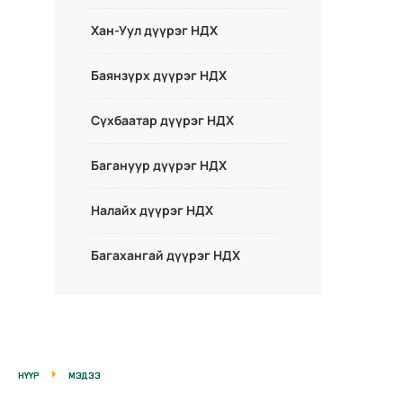
Хан-Уул дүүрэг НДХ
Баянзүрх дүүрэг НДХ
Сүхбаатар дүүрэг НДХ
Багануур дүүрэг НДХ
Налайх дүүрэг НДХ
Багахангай дүүрэг НДХ
НҮҮР
МЭДЭЭ