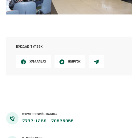
БУСДАД ТҮГЭЭХ
ХУВААЛЦАХ
ЖИРГЭХ
ХЭРЭГЛЭГЧИЙН ЛАВЛАХ
7777-1289
70585955