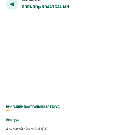
И-МЭЙЛ ХАЯГ
DORNOD@NDAATGAL.MN
НИЙГМИЙН ДААТГАЛЫН ХЭЛТСҮҮД
Аймгууд
Архангай аймгийн НДХ