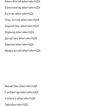
Баян-Өлгий аймгийн НДХ
Баянхонгор аймгийн НДХ
Булган аймгийн НДХ
Говь-Алтай аймгийн НДХ
Дорноговь аймгийн НДХ
Дорнод аймгийн НДХ
Дундговь аймгийн НДХ
Завхан аймгийн НДХ
Өвөрхангай аймгийн НДХ
Өмнөговь аймгийн НДХ
Сүхбаатар аймгийн НДХ
Сэлэнгэ аймгийн НДХ
Төв аймгийн НДХ