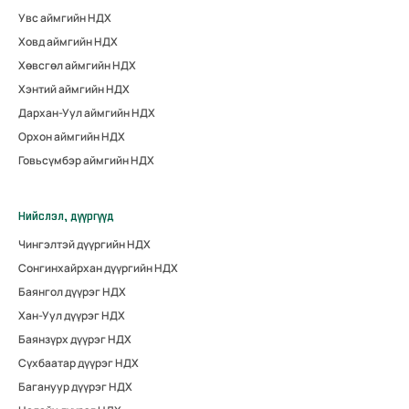
Увс аймгийн НДХ
Ховд аймгийн НДХ
Хөвсгөл аймгийн НДХ
Хэнтий аймгийн НДХ
Дархан-Уул аймгийн НДХ
Орхон аймгийн НДХ
Говьсүмбэр аймгийн НДХ
Нийслэл, дүүргүүд
Чингэлтэй дүүргийн НДХ
Сонгинхайрхан дүүргийн НДХ
Баянгол дүүрэг НДХ
Хан-Уул дүүрэг НДХ
Баянзүрх дүүрэг НДХ
Сүхбаатар дүүрэг НДХ
Багануур дүүрэг НДХ