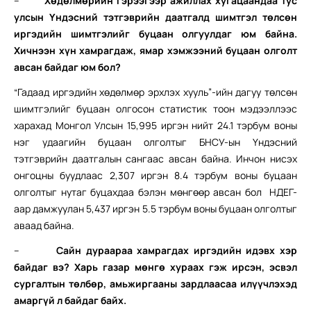
–
Хөдөлмөрийн гэрээгээр ажиллах хугацаандаа тус
улсын Үндэсний тэтгэврийн даатгалд шимтгэл төлсөн
иргэдийн шимтгэлийг буцаан олгуулдаг юм байна.
Хичнээн хүн хамрагдаж, ямар хэмжээний буцаан олголт
авсан байдаг юм бол?
“Гадаад иргэдийн хөдөлмөр эрхлэх хууль”-ийн дагуу төлсөн
шимтгэлийг буцаан олгосон статистик тоон мэдээллээс
харахад Монгол Улсын 15,995 иргэн нийт 24.1 тэрбум воны
нэг удаагийн буцаан олголтыг БНСУ-ын Үндэсний
тэтгэврийн даатгалын сангаас авсан байна. Инчон нисэх
онгоцны буудлаас 2,307 иргэн 8.4 тэрбум воны буцаан
олголтыг нутаг буцахдаа бэлэн мөнгөөр авсан бол НДЕГ-
аар дамжуулан 5,437 иргэн 5.5 тэрбум воны буцаан олголтыг
аваад байна.
–
Сайн дураараа хамрагдах иргэдийн идэвх хэр
байдаг вэ? Харь газар мөнгө хураах гэж ирсэн, эсвэл
сургалтын төлбөр, амьжиргааны зардлаасаа илүүчлэхэд
амаргүй л байдаг байх.