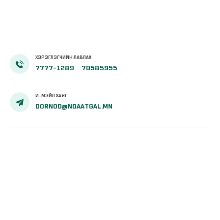
тэтгэмжийг
100 хувиар
олгож эхэллээ
ХЭРЭГЛЭГЧИЙН ЛАВЛАХ
7777-1289
70585955
И-МЭЙЛ ХАЯГ
DORNOD@NDAATGAL.MN