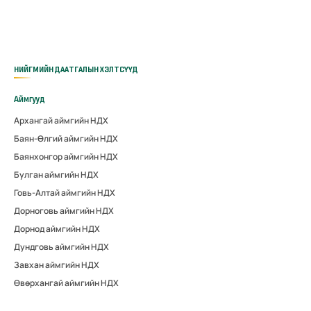
НИЙГМИЙН ДААТГАЛЫН ХЭЛТСҮҮД
Аймгууд
Архангай аймгийн НДХ
Баян-Өлгий аймгийн НДХ
Баянхонгор аймгийн НДХ
Булган аймгийн НДХ
Говь-Алтай аймгийн НДХ
Дорноговь аймгийн НДХ
Дорнод аймгийн НДХ
Дундговь аймгийн НДХ
Завхан аймгийн НДХ
Өвөрхангай аймгийн НДХ