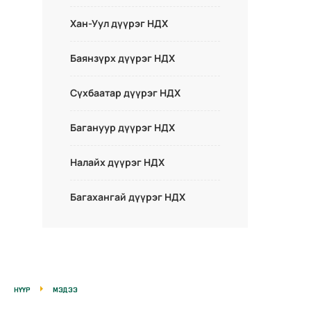
Хан-Уул дүүрэг НДХ
Баянзүрх дүүрэг НДХ
Сүхбаатар дүүрэг НДХ
Багануур дүүрэг НДХ
Налайх дүүрэг НДХ
Багахангай дүүрэг НДХ
НҮҮР
МЭДЭЭ