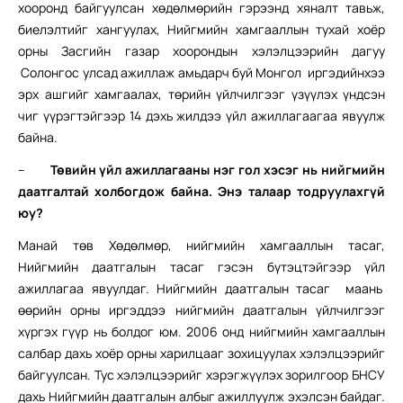
хооронд байгуулсан хөдөлмөрийн гэрээнд хяналт тавьж,
биелэлтийг хангуулах, Нийгмийн хамгааллын тухай хоёр
орны Засгийн газар хоорондын хэлэлцээрийн дагуу
Солонгос улсад ажиллаж амьдарч буй Монгол иргэдийнхээ
эрх ашгийг хамгаалах, төрийн үйлчилгээг үзүүлэх үндсэн
чиг үүрэгтэйгээр 14 дэхь жилдээ үйл ажиллагаагаа явуулж
байна.
–
Төвийн үйл ажиллагааны нэг гол хэсэг нь нийгмийн
даатгалтай холбогдож байна. Энэ талаар тодруулахгүй
юу?
Манай төв Хөдөлмөр, нийгмийн хамгааллын тасаг,
Нийгмийн даатгалын тасаг гэсэн бүтэцтэйгээр үйл
ажиллагаа явуулдаг. Нийгмийн даатгалын тасаг маань
өөрийн орны иргэддээ нийгмийн даатгалын үйлчилгээг
хүргэх гүүр нь болдог юм. 2006 онд нийгмийн хамгааллын
салбар дахь хоёр орны харилцааг зохицуулах хэлэлцээрийг
байгуулсан. Тус хэлэлцээрийг хэрэгжүүлэх зорилгоор БНСУ
дахь Нийгмийн даатгалын албыг ажиллуулж эхэлсэн байдаг.