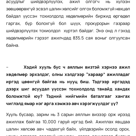
асуудлыг шийдвэрлүүлэх, ажил олгогч нь хүлээн
зөвшөөрөхгүй эсвэл цалин хөлсийг олгох боломжгүй нөхцөл
байдал үүссэн тохиолдолд хөдөлмөрийн биржид өргөдөл
гаргах, бүр болохгүй бол шүүх, прокурорын газраар
шийдвэрлүүлэх тохиолдол хүртэл байдаг. Энэ онд л гэхэд
хөдөлмөрийн гэрээт ажилчдад 835.5 сая воныг олгуулсан
байна.
–
Хэдий хууль бус ч аяллын визтэй хэрнээ ажил
хөдөлмөр эрхэлдэг, олны хэлдгээр “хараар” ажилладаг
иргэд цөөнгүй байгаа нь нууц биш. Тэдгээр иргэдэд
дээрх шиг асуудал үүссэн тохиолдолд танайд хандах
боломжтой юу? Тэдний нийгмийн баталгааг хангах
чиглэлд ямар нэг арга хэмжээ авч хэрэгжүүлдэг үү?
Хууль бусаар, зарим нь 3 сарын аяллын визээр орж ирээд
ажиллаж байгаа 10,000 гаруй иргэд бий. Ажиллах явцдаа
цалин хөлсөө авч чадахгүй байх, үйлдвэрийн осолд орох,