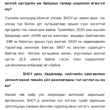
визтэй иргэдийн аж байдлын талаар мэдээлэл өгөхгүй
юу?
Сүүлийн жилүүдэд Монгол улсаас БНСУ-ыг зорин ирэх, тус
улсад түр болон урт хугацаагаар оршин суух хүсэлтэй
иргэдийн тоо нэмэгдэж байна. Тухайлбал, 2020 оны эцсийн
байдлаар нийт 49198 иргэн ажиллаж, амьдарч байгаагийн
688 нь байнгын оршин суух визтэй, 5900 нь хөдөлмөрийн
гэрээгээр ажиллаж байгаа, 8907 нь оюутан суралцагч
байгаа бол богино хугацааны аялал, жуучлалын визтэй
иргэн 22,6 мянга байна гэсэн тоон мэдээллийг
цагаачлалын албанаас өгч байна.
–
БНСУ дахь Хөдөлмөр, нийгмийн хамгааллын
үйлчилгээний төвийн үйл ажиллагааны гол чиглэл нь юу
вэ?
Манай төв хоёр улс хоорондын дипломат харилцааг
өргөжүүлэх, БНСУ-д ажиллах хүч илгээх тухай харилцан
ойлголцлын санамж бичгийн хүрээнд ажил олгогч, ажилтан