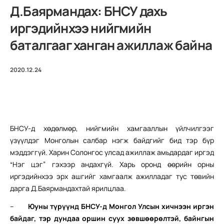
Д.Баярмандах: БНСУ дахь
иргэдийнхээ нийгмийн
баталгааг ханган ажиллаж байна
2020.12.24
БНСУ-д хөдөлмөр, нийгмийн хамгааллын үйлчилгээг
үзүүлдэг Монголын салбар нэгж байдгийг бид тэр бүр
мэддэггүй. Харин Солонгос улсад ажиллаж амьдардаг иргэд
“Нэг цэг” гэхээр андахгүй. Харь оронд өөрийн орны
иргэдийнхээ эрх ашгийг хамгаалж ажилладаг тус төвийн
дарга Д.Баярмандахтай ярилцлаа.
–
Юуны түрүүнд БНСУ-д Монгол Улсын хичнээн иргэн
байдаг, тэр дундаа оршин суух зөвшөөрөлтэй, байнгын