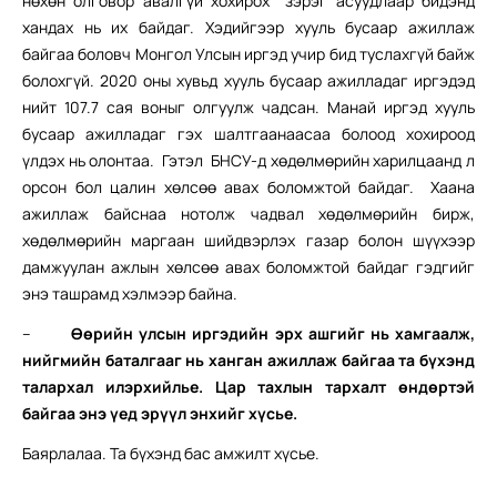
нөхөн олговор авалгүй хохирох зэрэг асуудлаар бидэнд
хандах нь их байдаг. Хэдийгээр хууль бусаар ажиллаж
байгаа боловч Монгол Улсын иргэд учир бид туслахгүй байж
болохгүй. 2020 оны хувьд хууль бусаар ажилладаг иргэдэд
нийт 107.7 сая воныг олгуулж чадсан. Манай иргэд хууль
бусаар ажилладаг гэх шалтгаанаасаа болоод хохироод
үлдэх нь олонтаа. Гэтэл БНСУ-д хөдөлмөрийн харилцаанд л
орсон бол цалин хөлсөө авах боломжтой байдаг. Хаана
ажиллаж байснаа нотолж чадвал хөдөлмөрийн бирж,
хөдөлмөрийн маргаан шийдвэрлэх газар болон шүүхээр
дамжуулан ажлын хөлсөө авах боломжтой байдаг гэдгийг
энэ ташрамд хэлмээр байна.
–
Өөрийн улсын иргэдийн эрх ашгийг нь хамгаалж,
нийгмийн баталгааг нь ханган ажиллаж байгаа та бүхэнд
талархал илэрхийлье. Цар тахлын тархалт өндөртэй
байгаа энэ үед эрүүл энхийг хүсье.
Баярлалаа. Та бүхэнд бас амжилт хүсье.