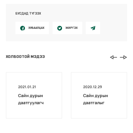
БУСДАД ТҮГЭЭХ
ХУВААЛЦАХ
ЖИРГЭХ
ХОЛБООТОЙ МЭДЭЭ
2021.01.21
2020.12.29
Сайн дурын
Сайн дурын
даатгуулагч
даатгалыг
эхийн
бүрэн
жирэмсний
цахимжууллаа.
болон
амаржсаны