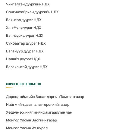
Чингэлтэй дүүргийн НДХ
Сонгинхайрхан дүүргийн НДХ
Баянгол дүүрэг НДХ
Хан-Уул дүүрэг НДХ
Баянзүрх дүүрэг НДХ
Сүхбаатар дүүрэг НДХ
Багануур дүүрэг НДХ
Налайх дүүрэг НДХ
Багахангай дүүрэг НДХ
ХЭРЭГЦЭЭТ ХОЛБООС
Дорнод аймгийн Засаг даргын Тамгын газар
Нийгмийн даатгалын ерөнхий газар
Хөдөлмөр, нийгмийн хамгааллын яам
Монгол Улсын Засгийн газар
Монгол Улсын Их Хурал