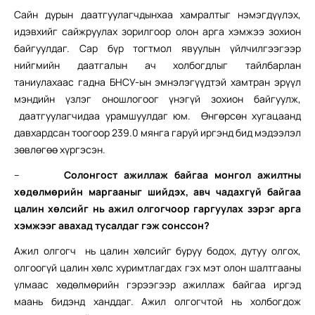
Сайн дурын даатгуулагчдынхаа хамралтыг нэмэгдүүлэх,
идэвхийг сайжруулах зорилгоор олон арга хэмжээ зохион
байгуулдаг. Сар бүр тогтмол явуулын үйлчилгээгээр
нийгмийн даатгалын ач холбогдлыг тайлбарлан
таниулахаас гадна БНСУ-ын эмнэлэгүүдтэй хамтран эрүүл
мэндийн үзлэг оношлогоог үнэгүй зохион байгуулж,
даатгуулагчидаа урамшуулдаг юм. Өнгөрсөн хугацаанд
давхардсан тоогоор 239.0 мянга гаруй
иргэнд бид мэдээлэл
зөвлөгөө хүргэсэн.
–
Солонгост ажиллаж байгаа монгол ажилтны
хөдөлмөрийн маргааныг шийдэх, авч чадахгүй байгаа
цалин хөлсийг нь ажил олгогчоор гаргуулах зэрэг арга
хэмжээг авахад тусалдаг гэж сонссон?
Ажил олгогч нь цалин хөлсийг буруу бодох, дутуу олгох,
олгоогүй цалин хөлс хуримтлагдах гэх мэт олон шалтгааны
улмаас хөдөлмөрийн гэрээгээр ажиллаж байгаа иргэд
маань бидэнд ханддаг. Ажил олгогчтой нь холбогдож