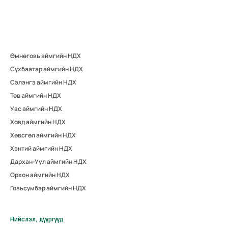
Өмнөговь аймгийн НДХ
Сүхбаатар аймгийн НДХ
Сэлэнгэ аймгийн НДХ
Төв аймгийн НДХ
Увс аймгийн НДХ
Ховд аймгийн НДХ
Хөвсгөл аймгийн НДХ
Хэнтий аймгийн НДХ
Дархан-Уул аймгийн НДХ
Орхон аймгийн НДХ
Говьсүмбэр аймгийн НДХ
Нийслэл, дүүргүүд