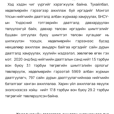
Хэд хэдэн чиг үүргийг хэрэгжүүлж байна. Тухайлбал,
хөдөлмөрийн гэрээгээр ажиллаж буй иргэдийг Монгол
Улсын нийгмийн даатгалд албан журмаар хамруулах, БНСУ-
ын Үндэсний тэтгэврийн даатгалд давхардуулан
төлүүлэхгүй байх, давхар төлсөн иргэдийн шимтгэлийг
буцаан олгуулах буюу шимтгэл төлсөн хугацааг нь
шилжүүлэн тооцох, хөдөлмөрийн гэрээнээс бусад
нөхцөлөөр ажиллаж амьдарч байгаа иргэдийг сайн дурын
даатгалд хамруулах, хуулийн мэдээлэл, зөвлөгөө өгөх гэх
мэт. 2020 онд бид нийгмийн даатгалын санд нийт 1.5 тэрбум
вон буюу 3.1 тэрбум төгрөгийн шимтгэлийн орлогыг
төвлөрүүлж, хөдөлмөрийн гэрээтэй 5969 албан журмын
даатгуулагч, 797 сайн дурын даатгуулагчийнхаа нийгмийн
баталгааг ханган ажиллалаа. Харин үйл ажиллагаа явуулж
эхэлснээсээ хойш нийт 17.8 тэрбум вон буюу 29.2 тэрбум
төгрөгийг төвлөрүүлсэн байна.