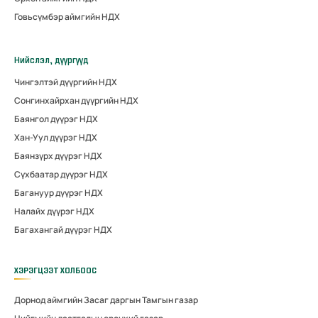
Говьсүмбэр аймгийн НДХ
Нийслэл, дүүргүүд
Чингэлтэй дүүргийн НДХ
Сонгинхайрхан дүүргийн НДХ
Баянгол дүүрэг НДХ
Хан-Уул дүүрэг НДХ
Баянзүрх дүүрэг НДХ
Сүхбаатар дүүрэг НДХ
Багануур дүүрэг НДХ
Налайх дүүрэг НДХ
Багахангай дүүрэг НДХ
ХЭРЭГЦЭЭТ ХОЛБООС
Дорнод аймгийн Засаг даргын Тамгын газар