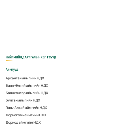
НИЙГМИЙН ДААТГАЛЫН ХЭЛТСҮҮД
Аймгууд
Архангай аймгийн НДХ
Баян-Өлгий аймгийн НДХ
Баянхонгор аймгийн НДХ
Булган аймгийн НДХ
Говь-Алтай аймгийн НДХ
Дорноговь аймгийн НДХ
Дорнод аймгийн НДХ