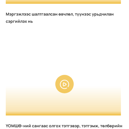
Мэргэжлээс шалтгаалсан өвчлөл, түүнээс урьдчилан
сэргийлэх нь
ҮОМШӨ-ний сангаас олгох тэтгэвэр, тэтгэмж, төлбөрийн