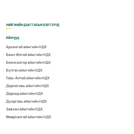
НИЙГМИЙН ДААТГАЛЫН ХЭЛТСҮҮД
Аймгууд
Архангай аймгийн НДХ
Баян-Өлгий аймгийн НДХ
Баянхонгор аймгийн НДХ
Булган аймгийн НДХ
Говь-Алтай аймгийн НДХ
Дорноговь аймгийн НДХ
Дорнод аймгийн НДХ
Дундговь аймгийн НДХ
Завхан аймгийн НДХ
Өвөрхангай аймгийн НДХ