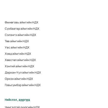
Өмнөговь аймгийн НДХ
Сүхбаатар аймгийн НДХ
Сэлэнгэ аймгийн НДХ
Төв аймгийн НДХ
Увс аймгийн НДХ
Ховд аймгийн НДХ
Хөвсгөл аймгийн НДХ
Хэнтий аймгийн НДХ
Дархан-Уул аймгийн НДХ
Орхон аймгийн НДХ
Говьсүмбэр аймгийн НДХ
Нийслэл, дүүргүүд
Чингэлтэй дүүргийн НДХ