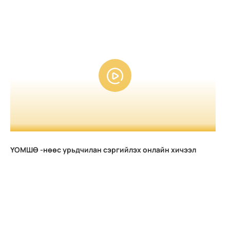
ҮОМШӨ -нөөс урьдчилан сэргийлэх онлайн хичээл