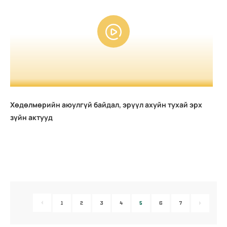
Хөдөлмөрийн аюулгүй байдал, эрүүл ахуйн тухай эрх
зүйн актууд
1
2
3
4
5
6
7