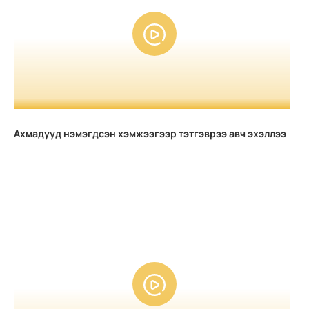
Ахмадууд нэмэгдсэн хэмжээгээр тэтгэврээ авч эхэллээ