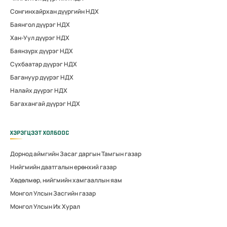
Сонгинхайрхан дүүргийн НДХ
Баянгол дүүрэг НДХ
Хан-Уул дүүрэг НДХ
Баянзүрх дүүрэг НДХ
Сүхбаатар дүүрэг НДХ
Багануур дүүрэг НДХ
Налайх дүүрэг НДХ
Багахангай дүүрэг НДХ
ХЭРЭГЦЭЭТ ХОЛБООС
Дорнод аймгийн Засаг даргын Тамгын газар
Нийгмийн даатгалын ерөнхий газар
Хөдөлмөр, нийгмийн хамгааллын яам
Монгол Улсын Засгийн газар
Монгол Улсын Их Хурал