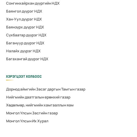
Сонгинхайрхан дүүргийн НДХ
Баянгол дүүрэг НДХ
Хан-Уул дүүрэг НДХ
Баянзүрх дүүрэг НДХ
Сүхбаатар дүүрэг НДХ
Багануур дүүрэг НДХ
Налайх дүүрэг НДХ
Багахангай дүүрэг НДХ
ХЭРЭГЦЭЭТ ХОЛБООС
Дорнод аймгийн Засаг даргын Тамгын газар
Нийгмийн даатгалын ерөнхий газар
Хөдөлмөр, нийгмийн хамгааллын яам
Монгол Улсын Засгийн газар
Монгол Улсын Их Хурал