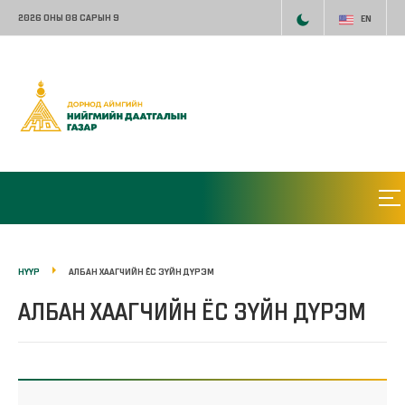
2026 ОНЫ 08 САРЫН 9
EN
НҮҮР
АЛБАН ХААГЧИЙН ЁС ЗҮЙН ДҮРЭМ
АЛБАН ХААГЧИЙН ЁС ЗҮЙН ДҮРЭМ