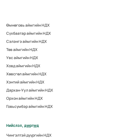
Өмнөговь аймгийн НДХ
Сүхбаатар аймгийн НДХ
Сэлэнгэ аймгийн НДХ
Төв аймгийн НДХ
Увс аймгийн НДХ
Ховд аймгийн НДХ
Хөвсгөл аймгийн НДХ
Хэнтий аймгийн НДХ
Дархан-Уул аймгийн НДХ
Орхон аймгийн НДХ
Говьсүмбэр аймгийн НДХ
Нийслэл, дүүргүүд
Чингэлтэй дүүргийн НДХ