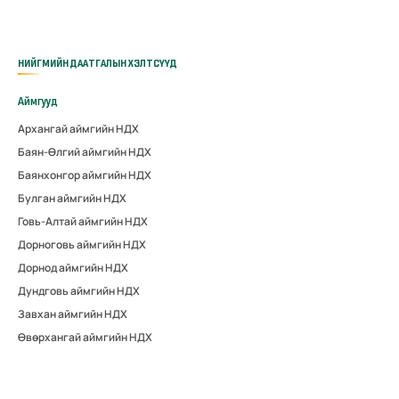
НИЙГМИЙН ДААТГАЛЫН ХЭЛТСҮҮД
Аймгууд
Архангай аймгийн НДХ
Баян-Өлгий аймгийн НДХ
Баянхонгор аймгийн НДХ
Булган аймгийн НДХ
Говь-Алтай аймгийн НДХ
Дорноговь аймгийн НДХ
Дорнод аймгийн НДХ
Дундговь аймгийн НДХ
Завхан аймгийн НДХ
Өвөрхангай аймгийн НДХ