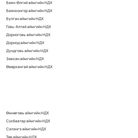
Баян-Өлгий аймгийн НДХ
Баянхонгор аймгийн НДХ
Булган аймгийн НДХ
Говь-Алтай аймгийн НДХ
Дорноговь аймгийн НДХ
Дорнод аймгийн НДХ
Дундговь аймгийн НДХ
Завхан аймгийн НДХ
Өвөрхангай аймгийн НДХ
Өмнөговь аймгийн НДХ
Сүхбаатар аймгийн НДХ
Сэлэнгэ аймгийн НДХ
Төв аймгийн НДХ