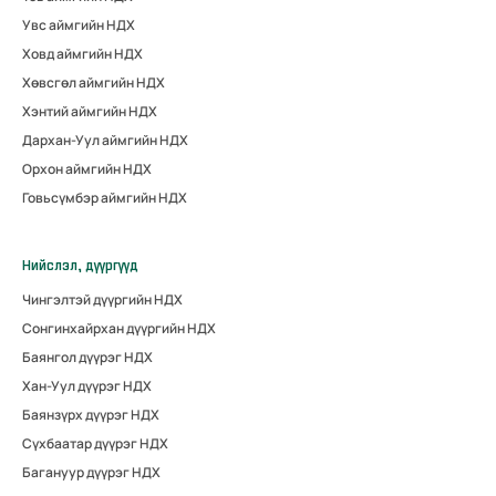
Увс аймгийн НДХ
Ховд аймгийн НДХ
Хөвсгөл аймгийн НДХ
Хэнтий аймгийн НДХ
Дархан-Уул аймгийн НДХ
Орхон аймгийн НДХ
Говьсүмбэр аймгийн НДХ
Нийслэл, дүүргүүд
Чингэлтэй дүүргийн НДХ
Сонгинхайрхан дүүргийн НДХ
Баянгол дүүрэг НДХ
Хан-Уул дүүрэг НДХ
Баянзүрх дүүрэг НДХ
Сүхбаатар дүүрэг НДХ
Багануур дүүрэг НДХ