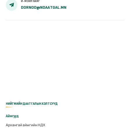
И-МЭЙЛ ХАЯГ
DORNOD@NDAATGAL.MN
НИЙГМИЙН ДААТГАЛЫН ХЭЛТСҮҮД
Аймгууд
Архангай аймгийн НДХ